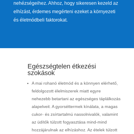
nehézségeihez. Ahhoz, hogy sikeresen kezeld az
elhízást, érdemes megérteni ezeket a környezeti
és életmódbeli faktorokat.
Egészségtelen étkezési
szokások
A mai rohanó életmód és a könnyen elérhető,
feldolgozott élelmiszerek miatt egyre
nehezebb betartani az egészséges táplálkozás
alapelveit. A gyorséttermek kínálata, a magas
cukor- és zsírtartalmú nassolnivalók, valamint
az üdítők túlzott fogyasztása mind-mind
hozzájárulnak az elhízáshoz. Az ételek túlzott