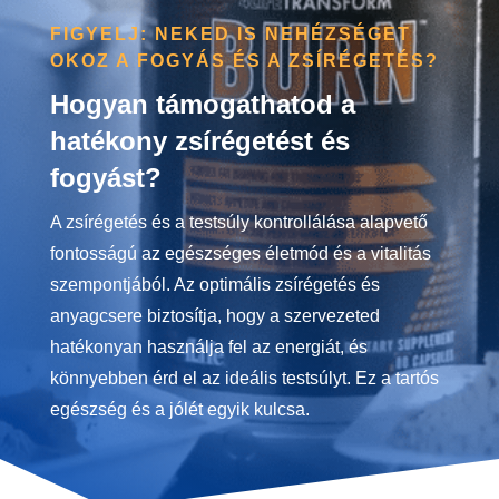
FIGYELJ: NEKED IS NEHÉZSÉGET
OKOZ A FOGYÁS ÉS A ZSÍRÉGETÉS?
Hogyan támogathatod a
hatékony zsírégetést és
fogyást?
A zsírégetés és a testsúly kontrollálása alapvető
fontosságú az egészséges életmód és a vitalitás
szempontjából. Az optimális zsírégetés és
anyagcsere biztosítja, hogy a szervezeted
hatékonyan használja fel az energiát, és
könnyebben érd el az ideális testsúlyt. Ez a tartós
egészség és a jólét egyik kulcsa.