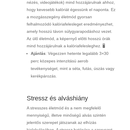
nézés, videojátékok) mind hozzájárulnak ahhoz,
hogy kevesebb kalóriát égessünk el naponta. Ez
a mozgásszegény életmód gyorsan
felhalmozódó kalóriafelesleget eredményezhet,
amely hosszú távon súlygyarapodáshoz vezet.
Az ülő életmód, a képernyő előtti hosszú órák
mind hozzájárulnak a kalóriafelesleghez. 🖥️
Ajánlás
: Végezzen hetente legalább 3×30
perc közepes intenzitású aerob
tevékenységet, mint a séta, futás, úszás vagy
kerékpározás.
Stressz és alváshiány
A stresszes életmód és a nem megfelelő
mennyiségű, illetve minőségű alvás szintén
jelentős szerepet játszanak az elhízás
kialakulásában. A stressz hatására a szervezet