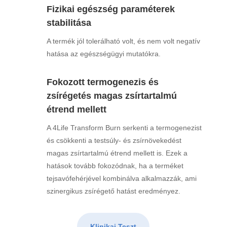
Fizikai egészség paraméterek
stabilitása
A termék jól tolerálható volt, és nem volt negatív
hatása az egészségügyi mutatókra.
Fokozott termogenezis és
zsírégetés magas zsírtartalmú
étrend mellett
A 4Life Transform Burn serkenti a termogenezist
és csökkenti a testsúly- és zsírnövekedést
magas zsírtartalmú étrend mellett is. Ezek a
hatások tovább fokozódnak, ha a terméket
tejsavófehérjével kombinálva alkalmazzák, ami
szinergikus zsírégető hatást eredményez.
Klinikai Teszt