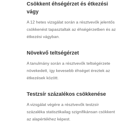
Csökkent éhségérzet és étkezési
vágy
A 12 hetes vizsgálat során a résztvevők jelentős
csökkenést tapasztaltak az éhségérzetben és az
étkezési vágyban.
Növekvő teltségérzet
A tanulmány során a résztvevők teltségérzete
növekedett, így kevesebb éhséget éreztek az
étkezések között.
Testzsír százalékos csökkenése
A vizsgálat végére a résztvevők testzsír
százaléka statisztikailag szignifikánsan csökkent
az alapértékhez képest.