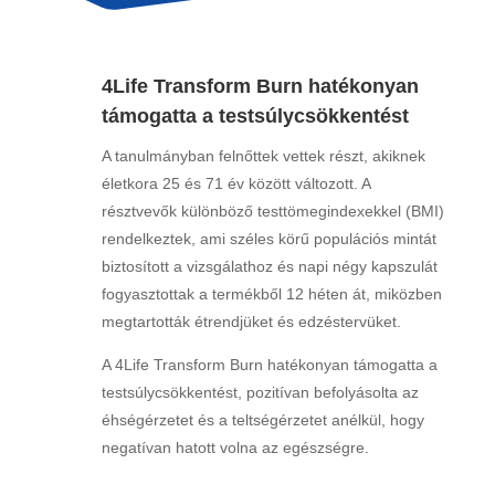
4Life Transform Burn hatékonyan
támogatta a testsúlycsökkentést
A tanulmányban felnőttek vettek részt, akiknek
életkora 25 és 71 év között változott. A
résztvevők különböző testtömegindexekkel (BMI)
rendelkeztek, ami széles körű populációs mintát
biztosított a vizsgálathoz és napi négy kapszulát
fogyasztottak a termékből 12 héten át, miközben
megtartották étrendjüket és edzéstervüket.
A 4Life Transform Burn hatékonyan támogatta a
testsúlycsökkentést, pozitívan befolyásolta az
éhségérzetet és a teltségérzetet anélkül, hogy
negatívan hatott volna az egészségre.