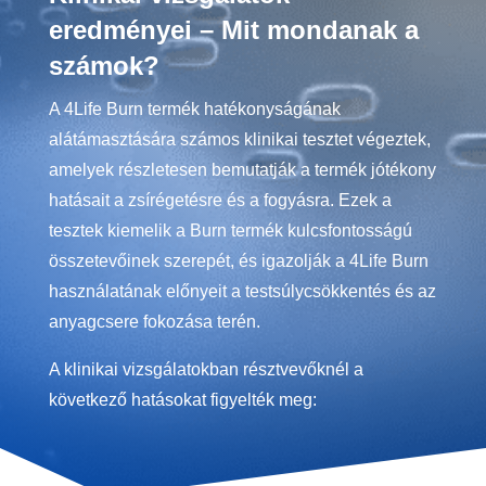
eredményei – Mit mondanak a
számok?
A 4Life Burn termék hatékonyságának
alátámasztására számos klinikai tesztet végeztek,
amelyek részletesen bemutatják a termék jótékony
hatásait a zsírégetésre és a fogyásra. Ezek a
tesztek kiemelik a Burn termék kulcsfontosságú
összetevőinek szerepét, és igazolják a 4Life Burn
használatának előnyeit a testsúlycsökkentés és az
anyagcsere fokozása terén.
A klinikai vizsgálatokban résztvevőknél a
következő hatásokat figyelték meg: