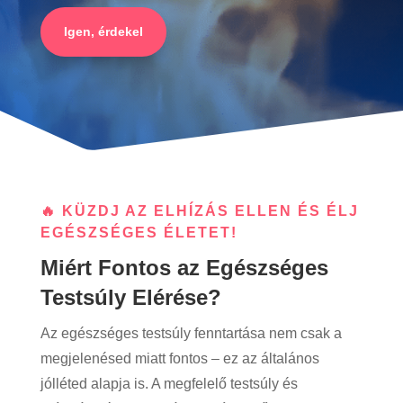
Igen, érdekel
🔥 KÜZDJ AZ ELHÍZÁS ELLEN ÉS ÉLJ
EGÉSZSÉGES ÉLETET!
Miért Fontos az Egészséges
Testsúly Elérése?
Az egészséges testsúly fenntartása nem csak a
megjelenésed miatt fontos – ez az általános
jólléted alapja is. A megfelelő testsúly és