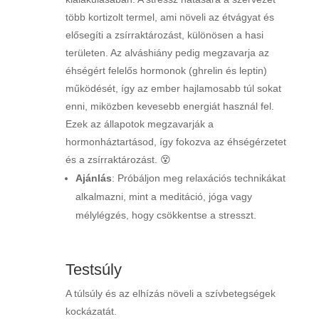
több kortizolt termel, ami növeli az étvágyat és
elősegíti a zsírraktározást, különösen a hasi
területen. Az alváshiány pedig megzavarja az
éhségért felelős hormonok (ghrelin és leptin)
működését, így az ember hajlamosabb túl sokat
enni, miközben kevesebb energiát használ fel.
Ezek az állapotok megzavarják a
hormonháztartásod, így fokozva az éhségérzetet
és a zsírraktározást. 😵
Ajánlás
: Próbáljon meg relaxációs technikákat
alkalmazni, mint a meditáció, jóga vagy
mélylégzés, hogy csökkentse a stresszt.
Testsúly
A túlsúly és az elhízás növeli a szívbetegségek
kockázatát.