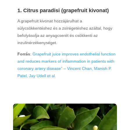
1. Citrus paradisi (grapefruit kivonat)
A grapefruit kivonat hozzájárulhat a
súlycsökkentéshez és a zsírégetéshez azáltal, hogy
befolyásolja az anyagcserét és csökkenti az
inzulinérzékenységet.
Forrás
:
Grapefruit juice improves endothelial function
and reduces markers of inflammation in patients with
coronary artery disease” – Vincent Chan, Manish P.
Patel, Jay Udell et al.