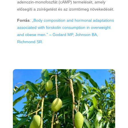
adenozin-monofoszfát (cAMP) termelését, amely
elősegíti a zsírégetést és az izomtömeg növekedését.
Forrás
:
„Body composition and hormonal adaptations
associated with forskolin consumption in overweight
and obese men.” – Godard MP, Johnson BA,
Richmond SR.