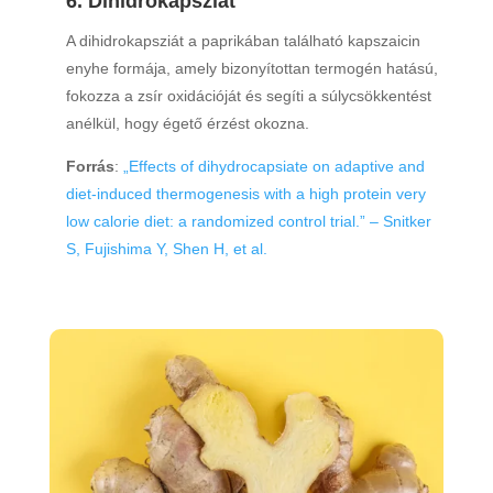
6. Dihidrokapsziát
A dihidrokapsziát a paprikában található kapszaicin
enyhe formája, amely bizonyítottan termogén hatású,
fokozza a zsír oxidációját és segíti a súlycsökkentést
anélkül, hogy égető érzést okozna.
Forrás
:
„Effects of dihydrocapsiate on adaptive and
diet-induced thermogenesis with a high protein very
low calorie diet: a randomized control trial.” – Snitker
S, Fujishima Y, Shen H, et al.