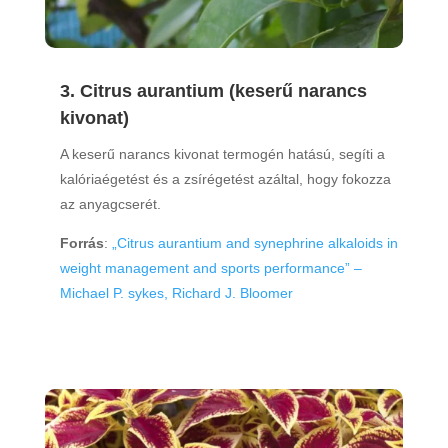
3. Citrus aurantium (keserű narancs
kivonat)
A keserű narancs kivonat termogén hatású, segíti a
kalóriaégetést és a zsírégetést azáltal, hogy fokozza
az anyagcserét.
Forrás
:
„Citrus aurantium and synephrine alkaloids in
weight management and sports performance” –
Michael P. sykes, Richard J. Bloomer