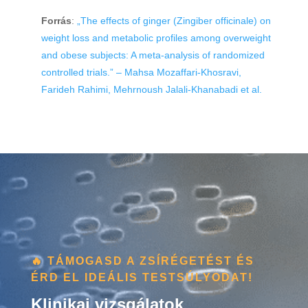
Forrás
:
„The effects of ginger (Zingiber officinale) on
weight loss and metabolic profiles among overweight
and obese subjects: A meta-analysis of randomized
controlled trials.” – Mahsa Mozaffari-Khosravi,
Farideh Rahimi, Mehrnoush Jalali-Khanabadi et al.
🔥 TÁMOGASD A ZSÍRÉGETÉST ÉS
ÉRD EL IDEÁLIS TESTSÚLYODAT!
Klinikai vizsgálatok