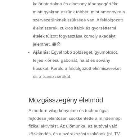
kalóriatartalma és alacsony tápanyagértéke
miatt gyakran eszünk többet, mint amennyire a
szervezetünknek szüksége van. A feldolgozott
élelmiszerek, cukros italok és gyorséttermi
ételek túlzott fogyasztása komoly akadályt
jelenthet. 🍔🍟
Ajánlás
: Egyél több zöldséget, gyümölcsöt,
teljes kiőrlésű gabonát, halat és sovány
húsokat. Kerüld a feldolgozott élelmiszereket
és a transzzsírokat.
Mozgásszegény életmód
A modern világ kényelme és technológiai
fejlődése jelentősen csökkentette a mindennapi
fizikai aktivitást. Az ülőmunka, az autóval való
közlekedés, és a szórakozási szokások (pl. TV-