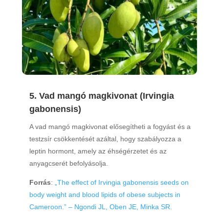
5. Vad mangó magkivonat (Irvingia
gabonensis)
A vad mangó magkivonat elősegítheti a fogyást és a
testzsír csökkentését azáltal, hogy szabályozza a
leptin hormont, amely az éhségérzetet és az
anyagcserét befolyásolja.
Forrás
:
„The effect of Irvingia gabonensis seeds on
body weight and blood lipids of obese subjects in
Cameroon.” – Ngondi JL, Oben JE, Minka SR.