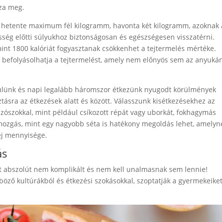
zza meg.
ly hetente maximum fél kilogramm, havonta két kilogramm, azoknak 
sség előtti súlyukhoz biztonságosan és egészségesen visszatérni.
mint 1800 kalóriát fogyasztanak csökkenhet a tejtermelés mértéke.
n befolyásolhatja a tejtermelést, amely nem előnyös sem az anyuká
leülünk és napi legalább háromszor étkezünk nyugodt körülmények
ztásra az étkezések alatt és között. Válasszunk kisétkezésekhez az
 szószokkal, mint például csíkozott répát vagy uborkát, fokhagymás
tmozgás, mint egy nagyobb séta is hatékony megoldás lehet, amelyn
ej mennyisége.
ás
att abszolút nem komplikált és nem kell unalmasnak sem lennie!
öző kultúrákból és étkezési szokásokkal, szoptatják a gyermekeiket