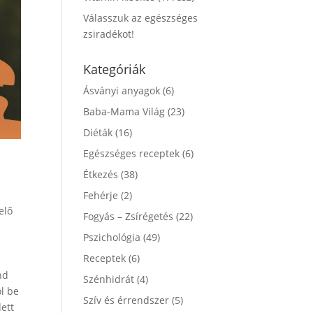
Válasszuk az egészséges
zsiradékot!
Kategóriák
Ásványi anyagok
(6)
Baba-Mama Világ
(23)
Diéták
(16)
Egészséges receptek
(6)
Étkezés
(38)
Fehérje
(2)
elő
Fogyás – Zsírégetés
(22)
Pszichológia
(49)
Receptek
(6)
nd
Szénhidrát
(4)
ol be
Szív és érrendszer
(5)
dett