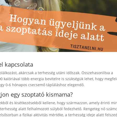
el kapcsolata
lálkozást, akárcsak a terhesség utáni időszak. Összehasonlítva a
0 kalóriával több energia bevitelre is szükségük lehet, hogy megfel
egy 0-6 hónapos csecsemő tápláláshoz elegendő.
jon egy szoptató kismama?
ekből és kisétkezésekből kellene, hogy származzon, amely érinti mi
 terhesség alatt felhalmozott súlyból fedezhető. Rengeteg nő szám
elsősorban a fizikai aktivitás mértéke, a terhesség ideje alatt felsze