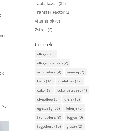
Táplálkozás
(82)
Transfer Factor
(2)
a
Vitaminok
(9)
Zsírok
(6)
nak
Címkék
allergia
(5)
allergénmentes
(2)
antioxidáns
(9)
anyatej
(2)
ek
baba
(14)
cselekvés
(12)
cukor
(8)
cukorbetegség
(4)
divatdiéta
(5)
diéta
(15)
 és
egészség
(50)
fehérje
(6)
fitonutriens
(3)
fogyás
(9)
fogyókúra
(10)
glutén
(2)