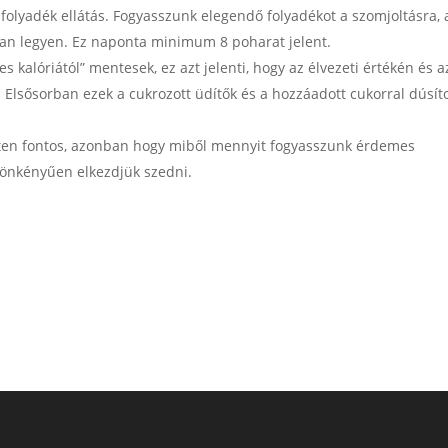
 folyadék ellátás. Fogyasszunk elegendő folyadékot a szomjoltásra,
lan legyen. Ez naponta minimum 8 poharat jelent.
 kalóriától” mentesek, ez azt jelenti, hogy az élvezeti értékén és a
Elsősorban ezek a cukrozott üdítők és a hozzáadott cukorral dúsíto
ten fontos, azonban hogy miből mennyit fogyasszunk érdemes
t önkényűen elkezdjük szedni.