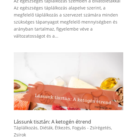
Az egészséges táplálkozás szemben a divatdiétákkal
Az egészséges táplálkozás alapelve szerint, a
megfelelő táplálkozás a szervezet számára minden
szükséges tápanyagot megfelelő mennyiségben és
arányban tartalmaz, figyelembe véve a
változatosságot és a...
Lássunk tisztán: A ketogén étrend
Táplálkozás
,
Diéták
,
Étkezés
,
Fogyás - Zsírégetés
,
Zsírok