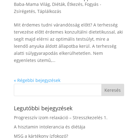
Baba-Mama Világ
,
Diéták
,
Étkezés
,
Fogyás -
Zsírégetés
,
Táplálkozás
Mit érdemes tudni várandósság előtt? A terhesség
tervezése előtt érdemes konzultálni dietetikussal, aki
segít majd elérni az optimális testsúlyt, mire a
leendő anyuka áldott állapotba kerül. A terhesség
alatti súlygyarapodás elkerülhetetlen. Nem
egyenletes ütemű,...
« Régebbi bejegyzések
Legutóbbi bejegyzések
Progresszív izom relaxáció – Stresszkezelés 1.
A hisztamin intolerancia és diétája
MSG a kártékony ízfokozó?