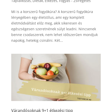
Táplálkozás
,
Diéták
,
Étkezés
,
Fogyás - Zsírégetés
Mi is a korszerű fogyókúra? A korszerű fogyókúra
lényegében egy életstílus, ami egy komplett
életmódváltást előz meg, akik sikeresen és
egészségesen szeretnének súlyt leadni. Nincsenek
benne csodaszerek, nem lehet időszerűen mondjuk
napokig, hetekig csinálni. Két...
Várandósoknak 9+1 étkezési tipp