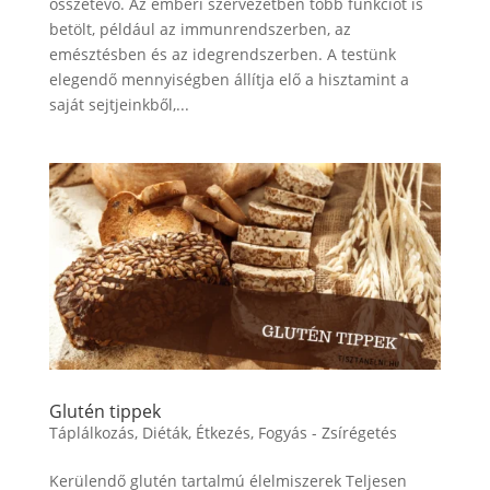
összetevő. Az emberi szervezetben több funkciót is
betölt, például az immunrendszerben, az
emésztésben és az idegrendszerben. A testünk
elegendő mennyiségben állítja elő a hisztamint a
saját sejtjeinkből,...
Glutén tippek
Táplálkozás
,
Diéták
,
Étkezés
,
Fogyás - Zsírégetés
Kerülendő glutén tartalmú élelmiszerek Teljesen