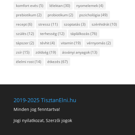
komfort evés
(5)
lélektan
(30)
nyomelemek
(4)
prebiotikum
(2)
probiotikum
(2)
pszichológia
(49)
recept
(6)
stressz
(11)
szoptatás
(3)
szénhidrát
(10)
szülés
(12)
terhesség
(12)
táplálkozás
(76)
tápszer
(2)
tévhit
(4)
vitamin
(19)
vérnyomás
(2)
zsír
(15)
zöldség
(19)
ásványi anyagok
(13)
élelmi rost
(14)
étkezés
(67)
2019-2025 TisztanElni.hu
Minden jog fenntartva!
Jogi nyilatkozat, Szerzői jogok