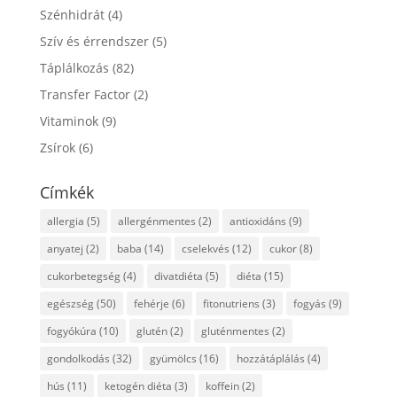
Szénhidrát
(4)
Szív és érrendszer
(5)
Táplálkozás
(82)
Transfer Factor
(2)
Vitaminok
(9)
Zsírok
(6)
Címkék
allergia
(5)
allergénmentes
(2)
antioxidáns
(9)
anyatej
(2)
baba
(14)
cselekvés
(12)
cukor
(8)
cukorbetegség
(4)
divatdiéta
(5)
diéta
(15)
egészség
(50)
fehérje
(6)
fitonutriens
(3)
fogyás
(9)
fogyókúra
(10)
glutén
(2)
gluténmentes
(2)
gondolkodás
(32)
gyümölcs
(16)
hozzátáplálás
(4)
hús
(11)
ketogén diéta
(3)
koffein
(2)