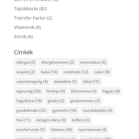
Táplálkozás
(82)
Transfer Factor
(2)
Vitaminok
(9)
Zsírok
(6)
Címkék
allergia
(5)
allergénmentes
(2)
antioxidáns
(9)
anyatej
(2)
baba
(14)
cselekvés
(12)
cukor
(8)
cukorbetegség
(4)
divatdiéta
(5)
diéta
(15)
egészség
(50)
fehérje
(6)
fitonutriens
(3)
fogyás
(9)
fogyókúra
(10)
glutén
(2)
gluténmentes
(2)
gondolkodás
(32)
gyümölcs
(16)
hozzátáplálás
(4)
hús
(11)
ketogén diéta
(3)
koffein
(2)
komfort evés
(5)
lélektan
(30)
nyomelemek
(4)