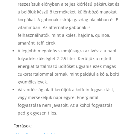
részesítsük előnyben a teljes kiőrlésű pékárukat és
a belőlük készülő termékeket, különböző magokat,
korpákat. A gabonák csírája gazdag olajokban és E
vitaminban. Az alternatív gabonák is
felhasználhatók, mint a köles, hajdina, quinoa,
amaránt, teff, cirok.
A legjobb megoldás szomjúságra az ivóvíz, a napi
folyadékszükséglet 2-2,5 liter. Kerüljük a rejtett
energiát tartalmazó üdítőket ugyanis ezek magas
cukortartalommal bírnak, mint például a kóla, bolti
gyümölcslevek.
Várandósság alatt kerüljük a koffein fogyasztást,
vagy mérsékeljük napi egyre. Energiaital
fogyasztása nem javasolt. Az alkohol fogyasztás
pedig egyesen tilos.
Források: