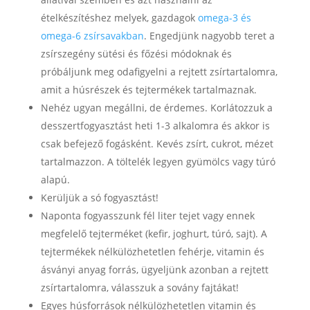
ételkészítéshez melyek, gazdagok
omega-3 és
omega-6 zsírsavakban
. Engedjünk nagyobb teret a
zsírszegény sütési és főzési módoknak és
próbáljunk meg odafigyelni a rejtett zsírtartalomra,
amit a húsrészek és tejtermékek tartalmaznak.
Nehéz ugyan megállni, de érdemes. Korlátozzuk a
desszertfogyasztást heti 1-3 alkalomra és akkor is
csak befejező fogásként. Kevés zsírt, cukrot, mézet
tartalmazzon. A töltelék legyen gyümölcs vagy túró
alapú.
Kerüljük a só fogyasztást!
Naponta fogyasszunk fél liter tejet vagy ennek
megfelelő tejterméket (kefir, joghurt, túró, sajt). A
tejtermékek nélkülözhetetlen fehérje, vitamin és
ásványi anyag forrás, ügyeljünk azonban a rejtett
zsírtartalomra, válasszuk a sovány fajtákat!
Egyes húsforrások nélkülözhetetlen vitamin és