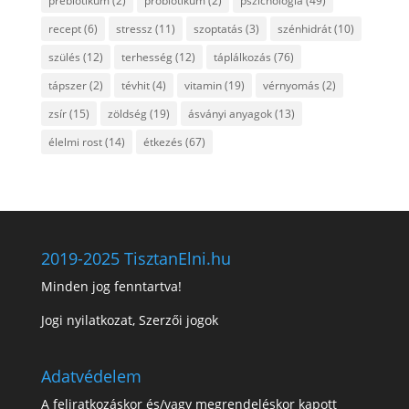
prebiotikum
(2)
probiotikum
(2)
pszichológia
(49)
recept
(6)
stressz
(11)
szoptatás
(3)
szénhidrát
(10)
szülés
(12)
terhesség
(12)
táplálkozás
(76)
tápszer
(2)
tévhit
(4)
vitamin
(19)
vérnyomás
(2)
zsír
(15)
zöldség
(19)
ásványi anyagok
(13)
élelmi rost
(14)
étkezés
(67)
2019-2025 TisztanElni.hu
Minden jog fenntartva!
Jogi nyilatkozat, Szerzői jogok
Adatvédelem
A feliratkozáskor és/vagy megrendeléskor kapott