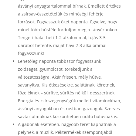
ásványi anyagtartalommal bírnak. Emellett értékes
a zsírsav-összetételük és minőségi fehérje
források. Fogyasszuk őket naponta, ügyelve, hogy
minél több húsféle forduljon meg a tányérunkon.
Tengeri halat heti 1-2 alkalommal, tojás 3-5
darabot hetente, májat havi 2-3 alkalommal
fogyasszunk!
Lehetőleg naponta többször fogyasszunk
zöldséget, gyümölcsöt, törekedjünk a
változatosságra. Akár frissen, mély hűtve,
savanyítva. Kis étkezésekre, salátának, köretnek,
főzeléknek – sűrítve, sűrítés nélkül, desszertnek.
Energia és zsírszegénységük mellett vitaminokban,
ásványi anyagokban és rostban gazdagok. Szerves
savtartalmuknak köszönhetően üdítő hatásúak is.
A gabonák esetében, nagyobb teret kaphatnak a
pelyhek, a müzlik. Péktermékek szempontjából