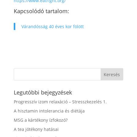
https://www.eatright.org/
Kapcsolódó tartalom:
Várandósság 40 éves kor fölött
Legutóbbi bejegyzések
Progresszív izom relaxáció – Stresszkezelés 1.
A hisztamin intolerancia és diétája
MSG a kártékony ízfokozó?
A tea jótékony hatásai