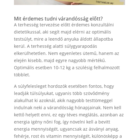
Mit érdemes tudni várandósság előtt?
A terhesség tervezése előtt érdemes konzultálni
dietetikussal, aki segít majd elérni az optimális
testsúlyt, mire a leendő anyuka áldott állapotba
kerül. A terhesség alatti súlygyarapodás
elkerülhetetlen. Nem egyenletes ütemű, hanem az
elején kisebb, majd egyre nagyobb mértékű.
Optimális esetben 10-12 kg a szülésig felhalmozott
többlet.
A súlyfelesleget hordozók esetében fontos, hogy
leadják túlsúlyukat, ugyanis több szövődmény
alakulhat ki azoknál, akik nagyobb testtömeggel
indulnak neki a várandósság hónapjainak. Nem kell
kettő helyett enni, ez egy téves meglátás, azonban az
energia igény nőni fog, így növelni kell a bevitt
energia mennyiségét, ugyancsak az ásványi anyag,
fehérje, rost és vitamin mennyiségét, különösképp a