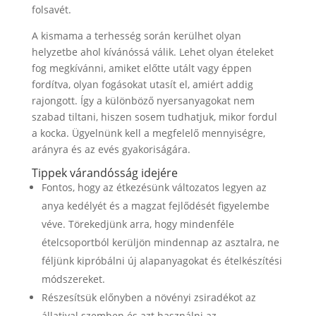
folsavét.
A kismama a terhesség során kerülhet olyan
helyzetbe ahol kívánóssá válik. Lehet olyan ételeket
fog megkívánni, amiket előtte utált vagy éppen
fordítva, olyan fogásokat utasít el, amiért addig
rajongott. Így a különböző nyersanyagokat nem
szabad tiltani, hiszen sosem tudhatjuk, mikor fordul
a kocka. Ügyelnünk kell a megfelelő mennyiségre,
arányra és az evés gyakoriságára.
Tippek várandósság idejére
Fontos, hogy az étkezésünk változatos legyen az
anya kedélyét és a magzat fejlődését figyelembe
véve. Törekedjünk arra, hogy mindenféle
ételcsoportból kerüljön mindennap az asztalra, ne
féljünk kipróbálni új alapanyagokat és ételkészítési
módszereket.
Részesítsük előnyben a növényi zsiradékot az
állatival szemben és azt használni az