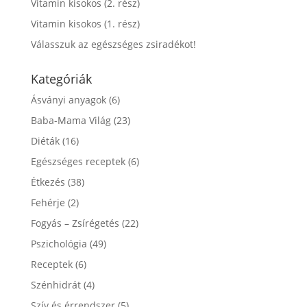
Vitamin kisokos (2. rész)
Vitamin kisokos (1. rész)
Válasszuk az egészséges zsiradékot!
Kategóriák
Ásványi anyagok
(6)
Baba-Mama Világ
(23)
Diéták
(16)
Egészséges receptek
(6)
Étkezés
(38)
Fehérje
(2)
Fogyás – Zsírégetés
(22)
Pszichológia
(49)
Receptek
(6)
Szénhidrát
(4)
Szív és érrendszer
(5)