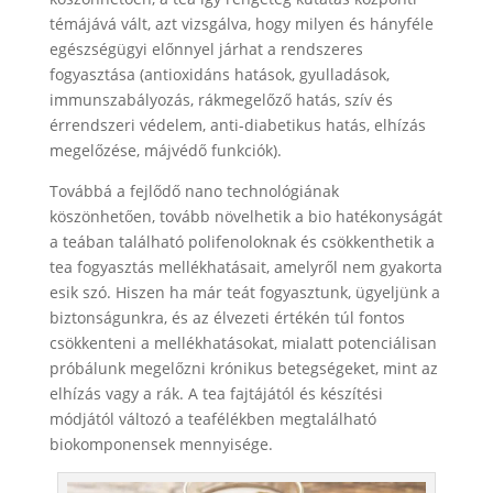
témájává vált, azt vizsgálva, hogy milyen és hányféle
egészségügyi előnnyel járhat a rendszeres
fogyasztása (antioxidáns hatások, gyulladások,
immunszabályozás, rákmegelőző hatás, szív és
érrendszeri védelem, anti-diabetikus hatás, elhízás
megelőzése, májvédő funkciók).
Továbbá a fejlődő nano technológiának
köszönhetően, tovább növelhetik a bio hatékonyságát
a teában található polifenoloknak és csökkenthetik a
tea fogyasztás mellékhatásait, amelyről nem gyakorta
esik szó. Hiszen ha már teát fogyasztunk, ügyeljünk a
biztonságunkra, és az élvezeti értékén túl fontos
csökkenteni a mellékhatásokat, mialatt potenciálisan
próbálunk megelőzni krónikus betegségeket, mint az
elhízás vagy a rák. A tea fajtájától és készítési
módjától változó a teafélékben megtalálható
biokomponensek mennyisége.