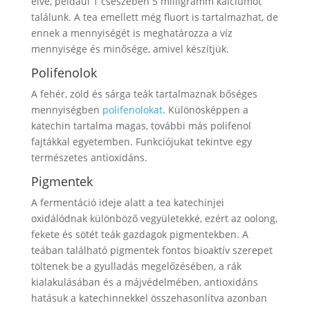
élve, például 1 csészében 5 milligramm kalciumot
találunk. A tea emellett még fluort is tartalmazhat, de
ennek a mennyiségét is meghatározza a víz
mennyisége és minősége, amivel készítjük.
Polifenolok
A fehér, zöld és sárga teák tartalmaznak bőséges
mennyiségben
polifenolokat
. Különösképpen a
katechin tartalma magas, további más polifenol
fajtákkal egyetemben. Funkciójukat tekintve egy
természetes antioxidáns.
Pigmentek
A fermentáció ideje alatt a tea katechinjei
oxidálódnak különböző vegyületekké, ezért az oolong,
fekete és sötét teák gazdagok pigmentekben. A
teában található pigmentek fontos bioaktív szerepet
töltenek be a gyulladás megelőzésében, a rák
kialakulásában és a májvédelmében, antioxidáns
hatásuk a katechinnekkel összehasonlítva azonban