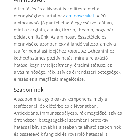
A tea főzés és a kivonat is említésre méltó
mennyiségben tartalmaz
aminosavakat
. A 20
aminosavból jó pár fellelhető egy csésze teában,
mint az arginin, alanin, tirozin, theanin, hogy pár
példát említsünk. Az aminosav összetétele és
mennyisége azonban egy állandó változó, amely a
tea fermentálási idejéhez kötött. Az L-theaninhoz
köthető számos pozitív hatás, mint a relaxáció
hatása, kognitív teljesítmény, érzelmi státusz, az
alvás minősége, rák-, szív és érrendszeri betegségek,
elhízás és a megfázás megelőzése.
Szaponinok
A szaponin is egy bioaktív komponens, mely a
teafőzésnél lép előtérbe és a kivonatban.
Antioxidáns, immunszabályozó, rák megelőző, szív és
érrendszeri betegségekkel szembeni protektív
hatással bír. Továbbá a teában található szaponinok
és összetevőik fungicid és rovarölő hatással is