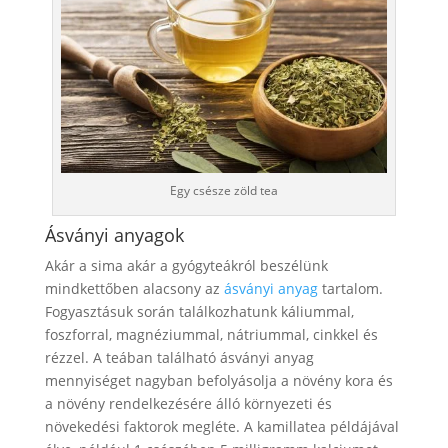
Egy csésze zöld tea
Ásványi anyagok
Akár a sima akár a gyógyteákról beszélünk
mindkettőben alacsony az
ásványi anyag
tartalom.
Fogyasztásuk során találkozhatunk káliummal,
foszforral, magnéziummal, nátriummal, cinkkel és
rézzel. A teában található ásványi anyag
mennyiséget nagyban befolyásolja a növény kora és
a növény rendelkezésére álló környezeti és
növekedési faktorok megléte. A kamillatea példájával