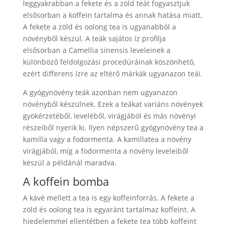
leggyakrabban a fekete és a zöld teát fogyasztjuk
elsősorban a koffein tartalma és annak hatása miatt.
A fekete a zöld és oolong tea is ugyanabból a
növényből készül. A teák sajátos íz profilja
elsősorban a Camellia sinensis leveleinek a
különböző feldolgozási procedúráinak köszönhető,
ezért differens ízre az eltérő márkák ugyanazon teái.
A gyógynövény teák azonban nem ugyanazon
növényből készülnek. Ezek a teákat variáns növények
gyökérzetéből, leveléből, virágjából és más növényi
részeiből nyerik ki. Ilyen népszerű gyógynövény tea a
kamilla vagy a fodormenta. A kamillatea a növény
virágjából, míg a fodormenta a növény leveleiből
készül a példánál maradva.
A koffein bomba
A kávé mellett a tea is egy koffeinforrás. A fekete a
zöld és oolong tea is egyaránt tartalmaz koffeint. A
hiedelemmel ellentétben a fekete tea több koffeint