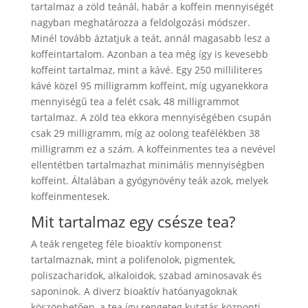
tartalmaz a zöld teánál, habár a koffein mennyiségét
nagyban meghatározza a feldolgozási módszer.
Minél tovább áztatjuk a teát, annál magasabb lesz a
koffeintartalom. Azonban a tea még így is kevesebb
koffeint tartalmaz, mint a kávé. Egy 250 milliliteres
kávé közel 95 milligramm koffeint, míg ugyanekkora
mennyiségű tea a felét csak, 48 milligrammot
tartalmaz. A zöld tea ekkora mennyiségében csupán
csak 29 milligramm, míg az oolong teafélékben 38
milligramm ez a szám. A koffeinmentes tea a nevével
ellentétben tartalmazhat minimális mennyiségben
koffeint. Általában a gyógynövény teák azok, melyek
koffeinmentesek.
Mit tartalmaz egy csésze tea?
A teák rengeteg féle bioaktív komponenst
tartalmaznak, mint a polifenolok, pigmentek,
poliszacharidok, alkaloidok, szabad aminosavak és
saponinok. A diverz bioaktív hatóanyagoknak
köszönhetően, a tea így rengeteg kutatás központi