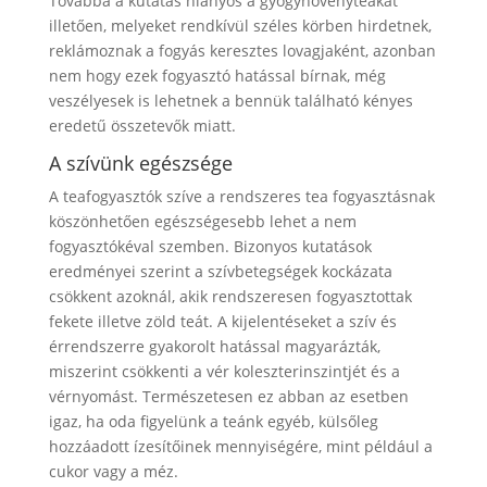
Továbbá a kutatás hiányos a gyógynövényteákat
illetően, melyeket rendkívül széles körben hirdetnek,
reklámoznak a fogyás keresztes lovagjaként, azonban
nem hogy ezek fogyasztó hatással bírnak, még
veszélyesek is lehetnek a bennük található kényes
eredetű összetevők miatt.
A szívünk egészsége
A teafogyasztók szíve a rendszeres tea fogyasztásnak
köszönhetően egészségesebb lehet a nem
fogyasztókéval szemben. Bizonyos kutatások
eredményei szerint a szívbetegségek kockázata
csökkent azoknál, akik rendszeresen fogyasztottak
fekete illetve zöld teát. A kijelentéseket a szív és
érrendszerre gyakorolt hatással magyarázták,
miszerint csökkenti a vér koleszterinszintjét és a
vérnyomást. Természetesen ez abban az esetben
igaz, ha oda figyelünk a teánk egyéb, külsőleg
hozzáadott ízesítőinek mennyiségére, mint például a
cukor vagy a méz.