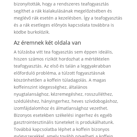
bizonyították, hogy a rendszeres teafogyasztás
segíthet a rák kialakulásának megelőzésében és
meglévő rák esetén a kezelésben. Így a teafogyasztás
és a rák esetleges előnyös kapcsolata továbbra is
ködbe burkolózik.
Az éremnek két oldala van
A túlzásba vitt tea fogyasztás sem éppen ideális,
hiszen számos rizikót hordozhat a mértéktelen
teafogyasztás. Az első és talán a leggyakrabban
előforduló probléma, a túlzott fogyasztásnak
köszönhetően a koffein túladagolás. A magas
koffeinszint idegességhez, általános
nyugtalansághoz, kézremegéshez, rosszulléthez,
szédüléshez, hányingerhez, heves szívdobogáshoz,
izomfájdalomhoz és álmatlansághoz vezethet.
Bizonyos esetekben székelési ingerhez és egyéb
gasztrointesztinális tüneteket is produkálhatunk.
Továbbá kapcsolatba léphet a koffein bizonyos
gyógyszerekkel, amely tovább növelheti a koffein