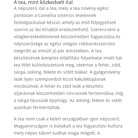
A tea, mint közkedvelt ital
A népszerű ital a tea, mely a tea növény egész
pontosan a Camellia sinensis leveleinek
feldolgozásával készül, amely az első feljegyzések
szerint az ősi Kínából eredeztethető. Szerencsére a
világkereskedelemnek köszönhetően fogyasztása és
népszerűsége az egész világon robbanásszerűen
megnőtt az elmúlt jó pár évtizedben. A tea
készítésének komplex előállítási folyamatai miatt hat
tea félét különböztetünk meg, ideértve a fehér, zöld,
sárga, oolong, fekete és sötét teákat. A gyógynövény
teák ilyen szempontból kicsit kakukktojásnak
minősülnek. A fehér és zöld teák a készítési
eljárásnak köszönhetően nincsenek fermentálva, míg
a sárga típusúak épphogy. Az oolong, fekete és sötét
azonban fermentáltak.
A tea nem csak a keleti országokban igen népszerű,
Magyarországon is kialakult a tea fogyasztási kultúra
mely népes tábort tudhat maga mögött. A