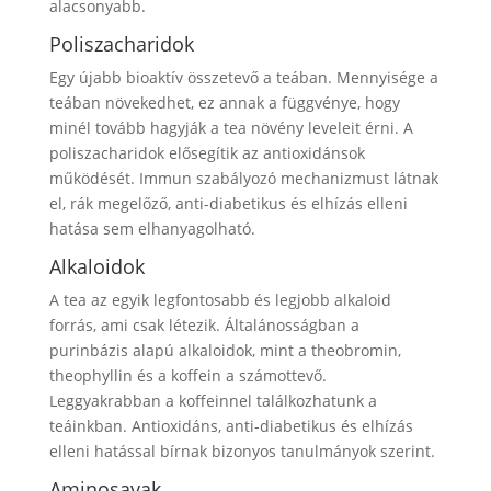
alacsonyabb.
Poliszacharidok
Egy újabb bioaktív összetevő a teában. Mennyisége a
teában növekedhet, ez annak a függvénye, hogy
minél tovább hagyják a tea növény leveleit érni. A
poliszacharidok elősegítik az antioxidánsok
működését. Immun szabályozó mechanizmust látnak
el, rák megelőző, anti-diabetikus és elhízás elleni
hatása sem elhanyagolható.
Alkaloidok
A tea az egyik legfontosabb és legjobb alkaloid
forrás, ami csak létezik. Általánosságban a
purinbázis alapú alkaloidok, mint a theobromin,
theophyllin és a koffein a számottevő.
Leggyakrabban a koffeinnel találkozhatunk a
teáinkban. Antioxidáns, anti-diabetikus és elhízás
elleni hatással bírnak bizonyos tanulmányok szerint.
Aminosavak