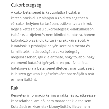
Cukorbetegség
A cukorbetegséget is kapcsolatba hozták a
katechinnekkel. Ez alapján a zöld tea segíthet a
vércukor helyben tartásában, csökkentve a rizikót,
hogy a kettes típusú cukorbetegség kialakulhasson.
Habár ez a kijelentés nem klinikai kutatásra, hanem
különböző országok, kultúrák praktikáira épül. A
kutatások is próbálják helyén kezelni a menta és
kamillateák hatásosságát a cukorbetegség
megelőzésében, így kijelenthető, hogy további nagy
volumenű kutatást igényel, a tea pozitív hatása,
hatékonysága a betegséget illetően, már csak azért
is, hiszen gyakran kiegészítésként használják a teát
és nem italként.
Rák
Rengeteg információ kering a rákkal és az étkezéssel
kapcsolatban, amiből nem maradhat ki a tea sem.
Kutatások és kísérletek bizonyították, illetve nem