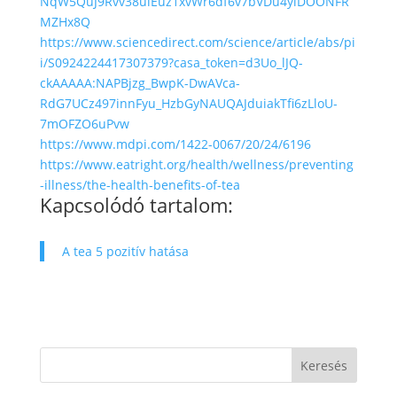
NqW5QuJ9Rvv38uiEuz1xvWr6df6v7bVDu4yiDOONFR
MZHx8Q
https://www.sciencedirect.com/science/article/abs/pi
i/S0924224417307379?casa_token=d3Uo_lJQ-
ckAAAAA:NAPBjzg_BwpK-DwAVca-
RdG7UCz497innFyu_HzbGyNAUQAJduiakTfi6zLloU-
7mOFZO6uPvw
https://www.mdpi.com/1422-0067/20/24/6196
https://www.eatright.org/health/wellness/preventing
-illness/the-health-benefits-of-tea
Kapcsolódó tartalom:
A tea 5 pozitív hatása