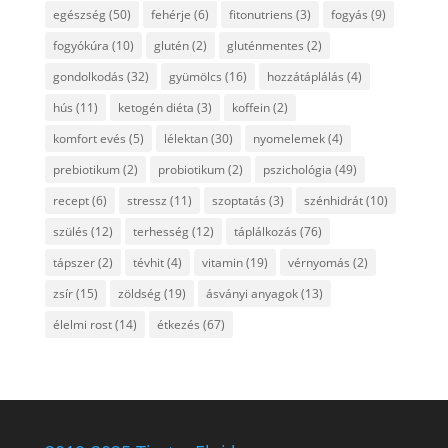
egészség
(50)
fehérje
(6)
fitonutriens
(3)
fogyás
(9)
fogyókúra
(10)
glutén
(2)
gluténmentes
(2)
gondolkodás
(32)
gyümölcs
(16)
hozzátáplálás
(4)
hús
(11)
ketogén diéta
(3)
koffein
(2)
komfort evés
(5)
lélektan
(30)
nyomelemek
(4)
prebiotikum
(2)
probiotikum
(2)
pszichológia
(49)
recept
(6)
stressz
(11)
szoptatás
(3)
szénhidrát
(10)
szülés
(12)
terhesség
(12)
táplálkozás
(76)
tápszer
(2)
tévhit
(4)
vitamin
(19)
vérnyomás
(2)
zsír
(15)
zöldség
(19)
ásványi anyagok
(13)
élelmi rost
(14)
étkezés
(67)