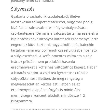
jótékony lehet számunkra.
Súlyvesztés
Gyakorta olvashatunk csodateákról, illetve
időszakosan felkapott teafélékről, hogy már pedig
kiválóan alkalmasak a testsúly szabályozására,
csökkentésére. De mi is a valóság tartalma ezeknek a
kijelentéseknek? Bizonyos kutatások eredményei arra
engednek következtetni, hogy a koffein és katechin
tartalom –ami egy polifenol- összefüggésbe hozható
a súlyvesztéssel. A koffeinmentes változata a zöld
teának például nem produkált hasonló
eredményeket a koffeines változathoz képest. Habár
a kutatás szerint, a zöld tea ígéretesnek tűnik a
súlycsökkentést illetően, de még rengeteg a
megválaszolatlan kérdés azt illetően és az
eredmények alapján a fogyás is minimális
mennyiségre koncentrálódott, mindössze 1-2
kilogrammra.