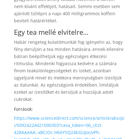
nem kívánt effektjeit, hatásait. Semmi esetben sem
ajánlott túllépni a napi 400 milligrammos koffein
beviteli határértéket.
Egy tea mellé elvitelre…
Habár rengeteg kutatómunkát fog igényelni az, hogy
fény derüljön a tea minden hatására, ennek ellenére
bátran beépíthetjük egy egészséges étkezési
ritmusba. Mindenki fogyassza kedvére a számára
finom teakülönlegességeket és ízeket, azonban
ügyeljünk mivel és mekkora mennyiségben ízesítjük
az italunkat. Az egészségünk érdekében, limitáljuk
ezeket az ízesítőket és kerüljük a hozzájuk adott
cukrokat.
Források:
https://www.sciencedirect.com/science/article/abs/pi
i/S0924224421000303?casa_token=06_cEzt-
428AAAAA:-xBCiOc-H66Y5Q24bGUJoUvPh-