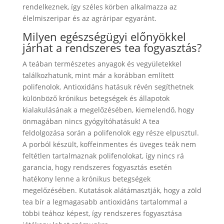
rendelkeznek, így széles körben alkalmazza az
élelmiszeripar és az agráripar egyaránt.
Milyen egészségügyi előnyökkel
járhat a rendszeres tea fogyasztás?
A teában természetes anyagok és vegyületekkel
találkozhatunk, mint már a korábban említett
polifenolok. Antioxidáns hatásuk révén segíthetnek
különböző krónikus betegségek és állapotok
kialakulásának a megelőzésében, kiemelendő, hogy
önmagában nincs gyógyítóhatásuk! A tea
feldolgozása során a polifenolok egy része elpusztul.
A porból készült, koffeinmentes és üveges teák nem
feltétlen tartalmaznak polifenolokat, így nincs rá
garancia, hogy rendszeres fogyasztás esetén
hatékony lenne a krónikus betegségek
megelőzésében. Kutatások alátámasztják, hogy a zöld
tea bír a legmagasabb antioxidáns tartalommal a
többi teához képest, így rendszeres fogyasztása