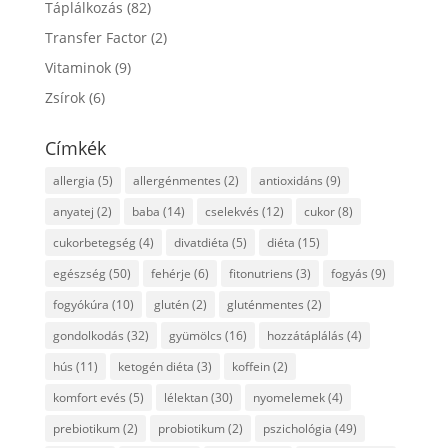
Táplálkozás
(82)
Transfer Factor
(2)
Vitaminok
(9)
Zsírok
(6)
Címkék
allergia
(5)
allergénmentes
(2)
antioxidáns
(9)
anyatej
(2)
baba
(14)
cselekvés
(12)
cukor
(8)
cukorbetegség
(4)
divatdiéta
(5)
diéta
(15)
egészség
(50)
fehérje
(6)
fitonutriens
(3)
fogyás
(9)
fogyókúra
(10)
glutén
(2)
gluténmentes
(2)
gondolkodás
(32)
gyümölcs
(16)
hozzátáplálás
(4)
hús
(11)
ketogén diéta
(3)
koffein
(2)
komfort evés
(5)
lélektan
(30)
nyomelemek
(4)
prebiotikum
(2)
probiotikum
(2)
pszichológia
(49)