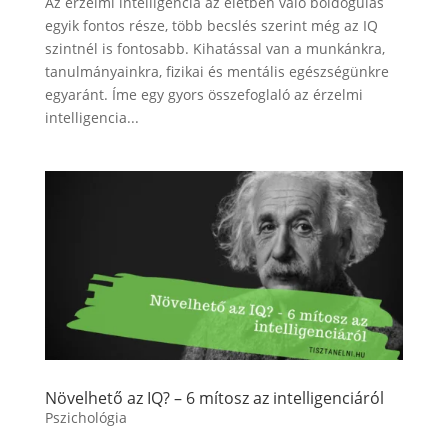
Az érzelmi intelligencia az életben való boldogulás
egyik fontos része, több becslés szerint még az IQ
szintnél is fontosabb. Kihatással van a munkánkra,
tanulmányainkra, fizikai és mentális egészségünkre
egyaránt. Íme egy gyors összefoglaló az érzelmi
intelligencia...
Növelhető az IQ? – 6 mítosz az intelligenciáról
Pszichológia