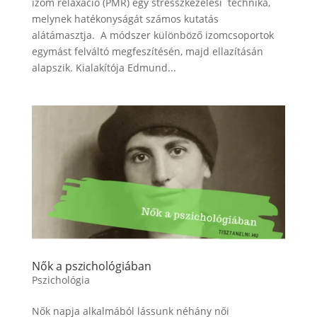
izom relaxáció (PMR) egy stresszkezelési technika,
melynek hatékonyságát számos kutatás
alátámasztja. A módszer különböző izomcsoportok
egymást felváltó megfeszítésén, majd ellazításán
alapszik. Kialakítója Edmund...
Nők a pszichológiában
Pszichológia
Nők napja alkalmából lássunk néhány női