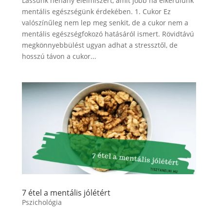
Lássunk néhány élelmiszert, amit jobb ha elkerülünk
mentális egészségünk érdekében. 1. Cukor Ez
valószínűleg nem lep meg senkit, de a cukor nem a
mentális egészségfokozó hatásáról ismert. Rövidtávú
megkönnyebbülést ugyan adhat a stressztől, de
hosszú távon a cukor...
7 étel a mentális jólétért
Pszichológia