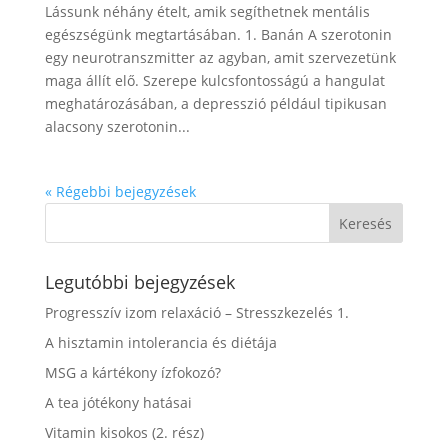
Lássunk néhány ételt, amik segíthetnek mentális
egészségünk megtartásában. 1. Banán A szerotonin
egy neurotranszmitter az agyban, amit szervezetünk
maga állít elő. Szerepe kulcsfontosságú a hangulat
meghatározásában, a depresszió például tipikusan
alacsony szerotonin...
« Régebbi bejegyzések
Legutóbbi bejegyzések
Progresszív izom relaxáció – Stresszkezelés 1.
A hisztamin intolerancia és diétája
MSG a kártékony ízfokozó?
A tea jótékony hatásai
Vitamin kisokos (2. rész)