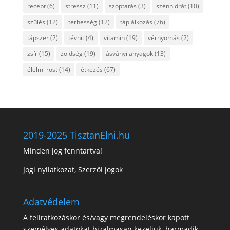
recept
(6)
stressz
(11)
szoptatás
(3)
szénhidrát
(10)
szülés
(12)
terhesség
(12)
táplálkozás
(76)
tápszer
(2)
tévhit
(4)
vitamin
(19)
vérnyomás
(2)
zsír
(15)
zöldség
(19)
ásványi anyagok
(13)
élelmi rost
(14)
étkezés
(67)
2019-2025 TisztanElni.hu
Minden jog fenntartva!
Jogi nyilatkozat, Szerzői jogok
Adatvédelem
A feliratkozáskor és/vagy megrendeléskor kapott
személyes adatokat bizalmasan kezeljük, harmadik