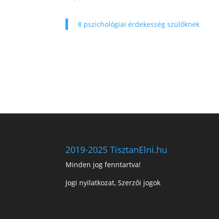
8 pszichológiai érdekesség szülőknek
2019-2025 TisztanElni.hu
Minden jog fenntartva!
Jogi nyilatkozat, Szerzői jogok