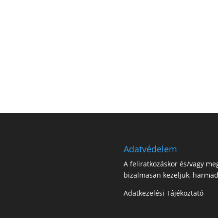
Adatvédelem
A feliratkozáskor és/vagy m
bizalmasan kezeljük, harmad
Adatkezelési Tájékoztató