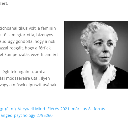
zert.
choanalitikus volt, a feminin
t ő is megtartotta, bizonyos
eud úgy gondolta, hogy a nők
zal reagált, hogy a férfiak
et kompenzálás vezérli, amiért
ségletek fogalma, ami a
i módszereire utal. Ilyen
 vagy a mások elpusztításának
gy
. (é. n.). Verywell Mind. Elérés 2021. március 8., forrás
hanged-psychology-2795260