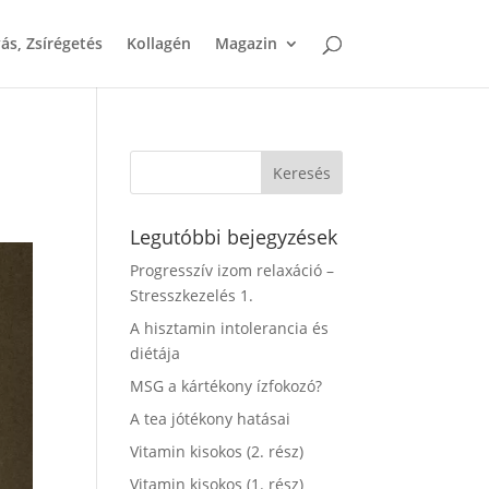
ás, Zsírégetés
Kollagén
Magazin
Legutóbbi bejegyzések
Progresszív izom relaxáció –
Stresszkezelés 1.
A hisztamin intolerancia és
diétája
MSG a kártékony ízfokozó?
A tea jótékony hatásai
Vitamin kisokos (2. rész)
Vitamin kisokos (1. rész)