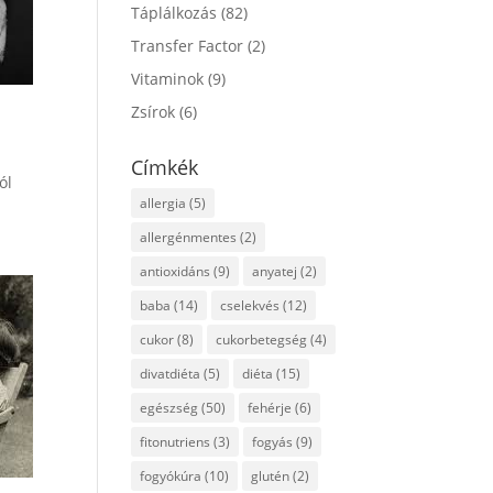
Táplálkozás
(82)
Transfer Factor
(2)
Vitaminok
(9)
Zsírok
(6)
Címkék
ól
allergia
(5)
allergénmentes
(2)
antioxidáns
(9)
anyatej
(2)
baba
(14)
cselekvés
(12)
cukor
(8)
cukorbetegség
(4)
divatdiéta
(5)
diéta
(15)
egészség
(50)
fehérje
(6)
fitonutriens
(3)
fogyás
(9)
fogyókúra
(10)
glutén
(2)