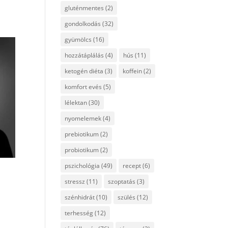
gluténmentes
(2)
gondolkodás
(32)
gyümölcs
(16)
hozzátáplálás
(4)
hús
(11)
ketogén diéta
(3)
koffein
(2)
komfort evés
(5)
lélektan
(30)
nyomelemek
(4)
prebiotikum
(2)
probiotikum
(2)
pszichológia
(49)
recept
(6)
stressz
(11)
szoptatás
(3)
szénhidrát
(10)
szülés
(12)
terhesség
(12)