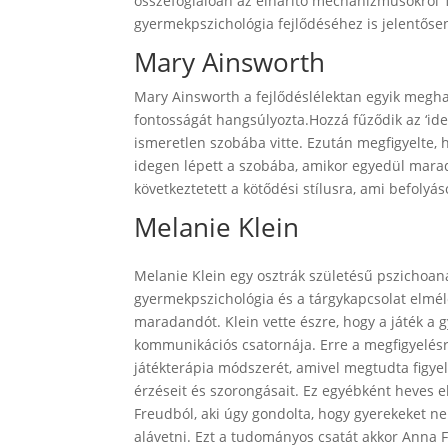
összefoglalóan az elhárító mechanizmusokról 
gyermekpszichológia fejlődéséhez is jelentősen
Mary Ainsworth
Mary Ainsworth a fejlődéslélektan egyik megh
fontosságát hangsúlyozta.Hozzá fűződik az ‘ide
ismeretlen szobába vitte. Ezután megfigyelte,
idegen lépett a szobába, amikor egyedül marad
következtetett a kötődési stílusra, ami befolyá
Melanie Klein
Melanie Klein egy osztrák születésű pszichoanal
gyermekpszichológia és a tárgykapcsolat elméle
maradandót. Klein vette észre, hogy a játék a 
kommunikációs csatornája. Erre a megfigyelésr
játékterápia módszerét, amivel megtudta figyel
érzéseit és szorongásait. Ez egyébként heves el
Freudból, aki úgy gondolta, hogy gyerekeket n
alávetni. Ezt a tudományos csatát akkor Anna 