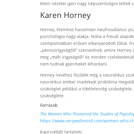
Klein nézetei igen nagy népszerűségre tettek s
Karen Horney
Horney, Kleinhoz hasonlóan neufreudiánus pszi
pszichológia nagy alakja. Noha a freudi alapoka
szempontokban erősen elkanyarodott tőlük. Fr
„péniszirigységtől” szenvednek, amire Horney az
meg „méh irigységtől” és minden cselekedetük
nem tudnak gyermeket kihordani.
Horney nevéhez fűződik még a neurotikus szük
neurotikus ember inadekvát probléma megoldás
szükséglet például a tökéletesség szükséglete,
szükséglete.
Források:
The Women Who Pioneered the Studies of Psycolo
https://www.verywellmind.com/women-who-c
Kapcsolódó tartalom
: