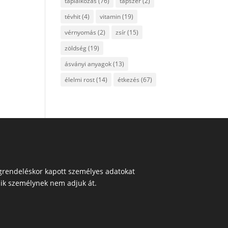
táplálkozás
(76)
tápszer
(2)
tévhit
(4)
vitamin
(19)
vérnyomás
(2)
zsír
(15)
zöldség
(19)
ásványi anyagok
(13)
élelmi rost
(14)
étkezés
(67)
egrendeléskor kapott személyes adatokat
ik személynek nem adjuk át.