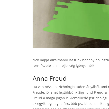
Nők napja alkalmából lássunk néhány női pszic
természetesen a teljesség igénye nélkül.
Anna Freud
Ha van név a pszichológia tudományából, ami 
Freudé, jóllehet legtöbbünk Sigmund Freudra,
Freud a maga jogán is kiemelkedő pszichológus
az egyik legmeghatározóbb pszichoanalitikus g