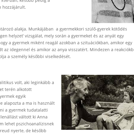
1936-ban, később pedig a
 hozzájárult.
atározó alakja. Munkájában a gyermekkori szülő-gyerek kötődés
gen helyzet’ vizsgálat, mely során a gyermeket és az anyát egy
 hogy a gyermek miként reagál azokban a szituációkban, amikor egy
t az idegennel és amikor az anya visszatért. Mindezen a reakciókb
solja a személy későbbi viselkedését.
itikus volt, aki leginkább a
t terén alkotott
gyermek egyik
e alapozta a ma is használt
ni a gyermek tudatalatti
lenállást váltott ki Anna
em lehet pszichoanalízisnek
Freud nyerte, de később