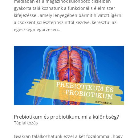
médiában és a magazinok különböző cikkeiben
gyakorta találkozhatunk a funkcionális élelmiszer
kifejezéssel, amely lényegében bármit hivatott ígérni
a csökkent koleszterinszinttől kezdve, keresztül az
egészségmegőrzésen...
Prebiotikum és probiotikum, mi a különbség?
Táplálkozás
Gyakran találkozhatunk ezzel a két fogalommal, hogy