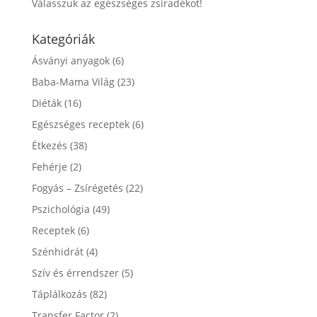
Válasszuk az egészséges zsiradékot!
Kategóriák
Ásványi anyagok
(6)
Baba-Mama Világ
(23)
Diéták
(16)
Egészséges receptek
(6)
Étkezés
(38)
Fehérje
(2)
Fogyás – Zsírégetés
(22)
Pszichológia
(49)
Receptek
(6)
Szénhidrát
(4)
Szív és érrendszer
(5)
Táplálkozás
(82)
Transfer Factor
(2)