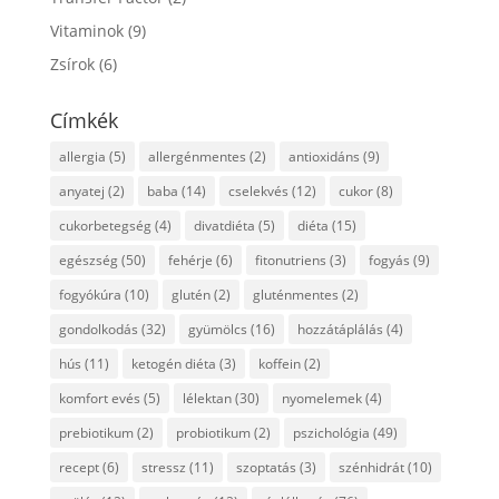
Vitaminok
(9)
Zsírok
(6)
Címkék
allergia
(5)
allergénmentes
(2)
antioxidáns
(9)
anyatej
(2)
baba
(14)
cselekvés
(12)
cukor
(8)
cukorbetegség
(4)
divatdiéta
(5)
diéta
(15)
egészség
(50)
fehérje
(6)
fitonutriens
(3)
fogyás
(9)
fogyókúra
(10)
glutén
(2)
gluténmentes
(2)
gondolkodás
(32)
gyümölcs
(16)
hozzátáplálás
(4)
hús
(11)
ketogén diéta
(3)
koffein
(2)
komfort evés
(5)
lélektan
(30)
nyomelemek
(4)
prebiotikum
(2)
probiotikum
(2)
pszichológia
(49)
recept
(6)
stressz
(11)
szoptatás
(3)
szénhidrát
(10)