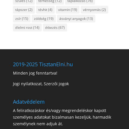
szülés
(12)
terhesség
(12)
táplálkozás
(76)
tápszer
(2)
tévhit
(4)
vitamin
(19)
vérnyomás
(2)
zsír
(15)
zöldség
(19)
ásványi anyagok
(13)
élelmi rost
(14)
étkezés
(67)
2019-2025 TisztanElni.hu
Minden jog fenntartva!
Jogi nyilatkozat, Szerzői jogok
Adatvédelem
A feliratkozáskor és/vagy megrendeléskor kapott
személyes adatokat bizalmasan kezeljük, harmadik
személynek nem adjuk át.