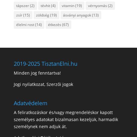
tápszer
(2)
tévhit
(4)
vitamin
(19)
vérnyomás
(2)
zsír
(15)
zöldség
(19)
ásványi anyagok
(13)
élelmi rost
(14)
étkezés
(67)
2019-2025 TisztanElni.hu
Minden jog fenntartva!
Jogi nyilatkozat, Szerzői jogok
Adatvédelem
A feliratkozáskor és/vagy megrendeléskor kapott
személyes adatokat bizalmasan kezeljük, harmadik
személynek nem adjuk át.