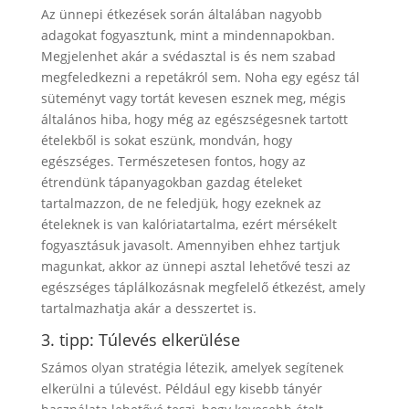
Az ünnepi étkezések során általában nagyobb
adagokat fogyasztunk, mint a mindennapokban.
Megjelenhet akár a svédasztal is és nem szabad
megfeledkezni a repetákról sem. Noha egy egész tál
süteményt vagy tortát kevesen esznek meg, mégis
általános hiba, hogy még az egészségesnek tartott
ételekből is sokat eszünk, mondván, hogy
egészséges. Természetesen fontos, hogy az
étrendünk tápanyagokban gazdag ételeket
tartalmazzon, de ne feledjük, hogy ezeknek az
ételeknek is van kalóriatartalma, ezért mérsékelt
fogyasztásuk javasolt. Amennyiben ehhez tartjuk
magunkat, akkor az ünnepi asztal lehetővé teszi az
egészséges táplálkozásnak megfelelő étkezést, amely
tartalmazhatja akár a desszertet is.
3. tipp: Túlevés elkerülése
Számos olyan stratégia létezik, amelyek segítenek
elkerülni a túlevést. Például egy kisebb tányér