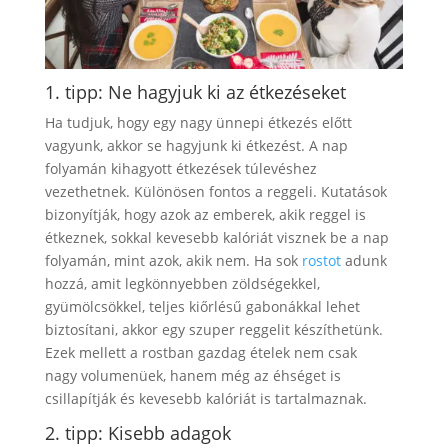
1. tipp: Ne hagyjuk ki az étkezéseket
Ha tudjuk, hogy egy nagy ünnepi étkezés előtt
vagyunk, akkor se hagyjunk ki étkezést. A nap
folyamán kihagyott étkezések túlevéshez
vezethetnek. Különösen fontos a reggeli. Kutatások
bizonyítják, hogy azok az emberek, akik reggel is
étkeznek, sokkal kevesebb kalóriát visznek be a nap
folyamán, mint azok, akik nem. Ha sok
rostot
adunk
hozzá, amit legkönnyebben zöldségekkel,
gyümölcsökkel, teljes kiőrlésű gabonákkal lehet
biztosítani, akkor egy szuper reggelit készíthetünk.
Ezek mellett a rostban gazdag ételek nem csak
nagy volumenüek, hanem még az éhséget is
csillapítják és kevesebb kalóriát is tartalmaznak.
2. tipp: Kisebb adagok