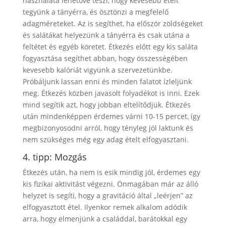
használata lehetővé teszi, hogy kevesebb ételt
tegyünk a tányérra, és ösztönzi a megfelelő
adagméreteket. Az is segíthet, ha először zöldségeket
és salátákat helyezünk a tányérra és csak utána a
feltétet és egyéb köretet. Étkezés előtt egy kis saláta
fogyasztása segíthet abban, hogy összességében
kevesebb kalóriát vigyünk a szervezetünkbe.
Próbáljunk lassan enni és minden falatot ízleljünk
meg. Étkezés közben javasolt folyadékot is inni. Ezek
mind segítik azt, hogy jobban eltelítődjük. Étkezés
után mindenképpen érdemes várni 10-15 percet, így
megbizonyosodni arról, hogy tényleg jól laktunk és
nem szükséges még egy adag ételt elfogyasztani.
4. tipp: Mozgás
Étkezés után, ha nem is esik mindig jól, érdemes egy
kis fizikai aktivitást végezni. Önmagában már az álló
helyzet is segíti, hogy a gravitáció által „leérjen” az
elfogyasztott étel. Ilyenkor remek alkalom adódik
arra, hogy elmenjünk a családdal, barátokkal egy