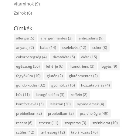
Vitaminok
(9)
Zsírok
(6)
Címkék
allergia
(5)
allergénmentes
(2)
antioxidáns
(9)
anyatej
(2)
baba
(14)
cselekvés
(12)
cukor
(8)
cukorbetegség
(4)
divatdiéta
(5)
diéta
(15)
egészség
(50)
fehérje
(6)
fitonutriens
(3)
fogyás
(9)
fogyókúra
(10)
glutén
(2)
gluténmentes
(2)
gondolkodás
(32)
gyümölcs
(16)
hozzátáplálás
(4)
hús
(11)
ketogén diéta
(3)
koffein
(2)
komfort evés
(5)
lélektan
(30)
nyomelemek
(4)
prebiotikum
(2)
probiotikum
(2)
pszichológia
(49)
recept
(6)
stressz
(11)
szoptatás
(3)
szénhidrát
(10)
szülés
(12)
terhesség
(12)
táplálkozás
(76)