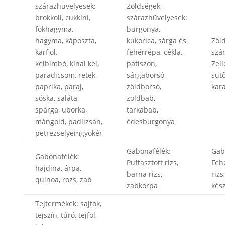
szárazhüvelyesek:
Zöldségek,
brokkoli, cukkini,
szárazhüvelyesek:
fokhagyma,
burgonya,
hagyma, káposzta,
kukorica, sárga és
Zöl
karfiol,
fehérrépa, cékla,
szá
kelbimbó, kínai kel,
patiszon,
Zell
paradicsom, retek,
sárgaborsó,
sütő
paprika, paraj,
zöldborsó,
kar
sóska, saláta,
zöldbab,
spárga, uborka,
tarkabab,
mángold, padlizsán,
édesburgonya
petrezselyemgyökér
Gabonafélék:
Gab
Gabonafélék:
Puffasztott rizs,
Feh
hajdina, árpa,
barna rizs,
rizs
quinoa, rozs, zab
zabkorpa
kés
Tejtermékek: sajtok,
tejszín, túró, tejföl,