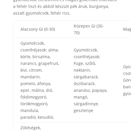
a fehér liszt és abból készült pék áruk, burgonya,
aszalt gyümölcsök, fehér rizs.
Közepes GI (30-
Alacsony GI (0-30)
Mag
70)
Gyümölcsök,
csonthéjasok: alma,
Gyümölcsök,
körte, birsalma,
csonthéjasok:
narancs, grapefruit,
Füge, szőlő,
Gyü
kivi, citrom,
nektarin,
cso
mandarin,
sárgabarack,
Gör
pomelo, áfonya,
őszibarack,
ban
eper, málna, dió,
ananász, papaya,
gyü
földimogyoró,
mangó,
törökmogyoró,
sárgadinnye,
mandula,
gesztenye
paradió, kesudió,
Zöldségek,