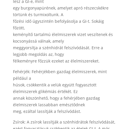
lesz a GI-e, mint
egy burgonyapürének, amelyet apró részecskékre
törtünk és turmixoltunk. A
főzési idő úgyszintén befolyásolja a GI-t. Sokáig
főzött,
keményítő tartalmú élelmiszerek vizet veszítenek és
kocsonyássá válnak, amely
meggyorsítja a szénhidrát felszívódását. Erre a
legjobb megoldás az, hogy
félkeményre főzzük ezeket az élelmiszereket.
Fehérjék: Fehérjékben gazdag élelmiszerek, mint
például a
húsok, csökkentik a velük együtt fogyasztott
élelmiszerek glikémiás értékét. Ez
annak köszönhető, hogy a fehérjében gazdag
élelmiszerek lassabban emésztődnek
meg, ezáltal lassítják a felszívódást.
Zsírok: A zsírok lassítják a szénhidrátok felszívódását,
ezért fogyasztásuk csökkentik az ételek GI-t. A már