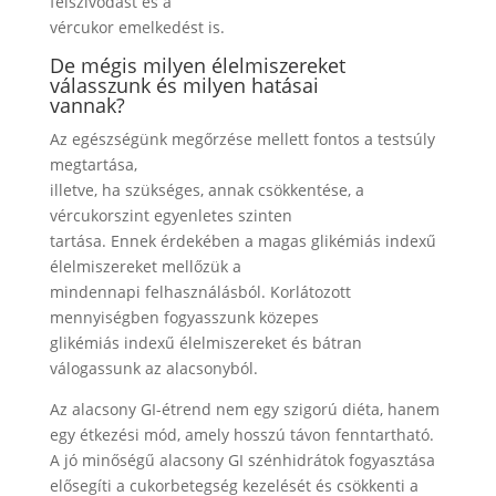
felszívódást és a
vércukor emelkedést is.
De mégis milyen élelmiszereket
válasszunk és milyen hatásai
vannak?
Az egészségünk megőrzése mellett fontos a testsúly
megtartása,
illetve, ha szükséges, annak csökkentése, a
vércukorszint egyenletes szinten
tartása. Ennek érdekében a magas glikémiás indexű
élelmiszereket mellőzük a
mindennapi felhasználásból. Korlátozott
mennyiségben fogyasszunk közepes
glikémiás indexű élelmiszereket és bátran
válogassunk az alacsonyból.
Az alacsony GI-étrend nem egy szigorú diéta, hanem
egy étkezési mód, amely hosszú távon fenntartható.
A jó minőségű alacsony GI szénhidrátok fogyasztása
elősegíti a cukorbetegség kezelését és csökkenti a