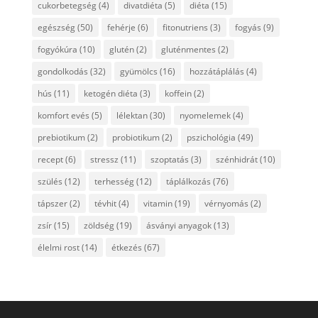
cukorbetegség
(4)
divatdiéta
(5)
diéta
(15)
egészség
(50)
fehérje
(6)
fitonutriens
(3)
fogyás
(9)
fogyókúra
(10)
glutén
(2)
gluténmentes
(2)
gondolkodás
(32)
gyümölcs
(16)
hozzátáplálás
(4)
hús
(11)
ketogén diéta
(3)
koffein
(2)
komfort evés
(5)
lélektan
(30)
nyomelemek
(4)
prebiotikum
(2)
probiotikum
(2)
pszichológia
(49)
recept
(6)
stressz
(11)
szoptatás
(3)
szénhidrát
(10)
szülés
(12)
terhesség
(12)
táplálkozás
(76)
tápszer
(2)
tévhit
(4)
vitamin
(19)
vérnyomás
(2)
zsír
(15)
zöldség
(19)
ásványi anyagok
(13)
élelmi rost
(14)
étkezés
(67)