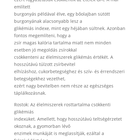
említett
burgonyás példával élve, egy bőolajban sütött
burgonyának alacsonyabb lesz a
glikémiás indexe, mint egy héjában sültnek. Azonban
fontos megemlíteni, hogy a
zsír magas kalória tartalma miatt nem minden
esetben jó megoldás zsírokkal
csökkenteni az élelmiszerek glikémás értékét. A
hosszútávú túlzott zsírbevitel
elhízáshoz, cukorbetegséghez és szív- és érrendszeri
betegségekhez vezethet,
ezért nagy bevitelben nem része az egészséges
táplálkozásnak.
Rostok: Az élelmiszerek rosttartalma csökkenti
glikémiás
indexüket. Amellett, hogy hosszútávú teltségérzetet
okoznak, a gyomorban lévő
enzimek munkáját is meglassítják, ezáltal a