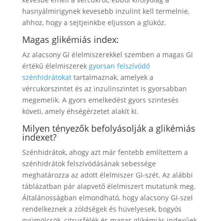
hasnyálmirigynek kevesebb inzulint kell termelnie,
ahhoz, hogy a sejtjeinkbe eljusson a glükóz.
Magas glikémiás index:
Az alacsony GI élelmiszerekkel szemben a magas GI
értékű élelmiszerek
gyorsan felszívódó
szénhidrátokat
tartalmaznak, amelyek a
vércukorszintet és az inzulinszintet is gyorsabban
megemelik. A gyors emelkedést gyors szintesés
követi, amely éhségérzetet alakít ki.
Milyen tényezők befolyásolják a glikémiás
indexet?
Szénhidrátok, ahogy azt már fentebb említettem a
szénhidrátok felszívódásának sebessége
meghatározza az adott élelmiszer GI-szét. Az alábbi
táblázatban pár alapvető élelmiszert mutatunk meg.
Általánosságban elmondható, hogy alacsony GI-szel
rendelkeznek a zöldségek és hüvelyesek, bogyós
gyümölcsök, citrusfélék és magas glikémiás indexűek