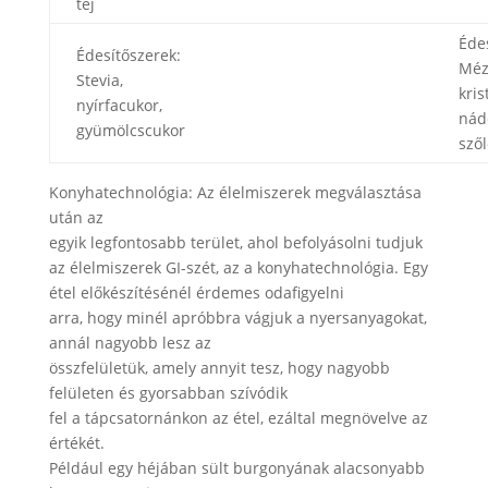
tej
Éde
Édesítőszerek:
Méz
Stevia,
kris
nyírfacukor,
nád
gyümölcscukor
sző
Konyhatechnológia: Az élelmiszerek megválasztása
után az
egyik legfontosabb terület, ahol befolyásolni tudjuk
az élelmiszerek GI-szét, az a konyhatechnológia. Egy
étel előkészítésénél érdemes odafigyelni
arra, hogy minél apróbbra vágjuk a nyersanyagokat,
annál nagyobb lesz az
összfelületük, amely annyit tesz, hogy nagyobb
felületen és gyorsabban szívódik
fel a tápcsatornánkon az étel, ezáltal megnövelve az
értékét.
Például egy héjában sült burgonyának alacsonyabb