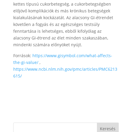
kettes típusú cukorbetegség, a cukorbetegségben
előjövő komplikációk és más krónikus betegségek
kialakulásának kockázatát. Az alacsony GI-étrendet
követően a fogyás és az egészséges testsúly
fenntartása is lehetséges, ebből kifolyólag az
alacsony GI-étrend az élet minden szakaszában,
mindenki számára előnyöket nyújt.
Források:
https://www.gisymbol.com/what-affects-
the-gi-value/
,
https://www.ncbi.nlm.nih.gov/pmc/articles/PMC6213
615/