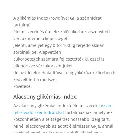
A glikémiás index (rövidítve: GI) a szénhidrát
tartalmú
élelmiszerek és ételek szőlőcukorhoz viszonyított
vércukor emelő képességét
jelenti, amelyet egy 0-tól 100-ig terjedő skálán
sorolnak be. Alapvetően
cukorbetegek számára fejlesztették ki, ezzel is
ellenőrizve vércukorszintjüket,
de az idő előrehaladtával a fogyókúrázok körében is
kedvelt lett a módszer
követése.
Alacsony glikémiás index:
Az alacsony glikémiás indexű élelmiszerek
lassan
felszívódó szénhidrátokat
tartalmaznak, amelynek
köszönhetően a teltségérzet hosszabb ideig tart.
Minél alacsonyabb az adott élelmiszer GI-je, annál
kevésbé emeli a vércukrot, ebből kifolyólag a