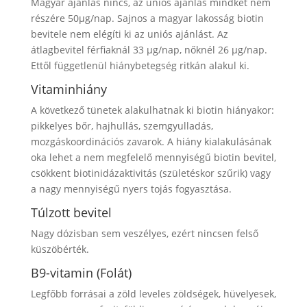
Magyar ajánlás nincs, az uniós ajánlás mindkét nem
részére 50μg/nap. Sajnos a magyar lakosság biotin
bevitele nem elégíti ki az uniós ajánlást. Az
átlagbevitel férfiaknál 33 μg/nap, nőknél 26 μg/nap.
Ettől függetlenül hiánybetegség ritkán alakul ki.
Vitaminhiány
A következő tünetek alakulhatnak ki biotin hiányakor:
pikkelyes bőr, hajhullás, szemgyulladás,
mozgáskoordinációs zavarok. A hiány kialakulásának
oka lehet a nem megfelelő mennyiségű biotin bevitel,
csökkent biotinidázaktivitás (születéskor szűrik) vagy
a nagy mennyiségű nyers tojás fogyasztása.
Túlzott bevitel
Nagy dózisban sem veszélyes, ezért nincsen felső
küszöbérték.
B9-vitamin
(Folát)
Legfőbb forrásai a zöld leveles zöldségek, hüvelyesek,