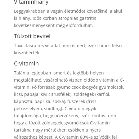
Vitaminhiány
Leggyakrabban a vegán életmódot követőknél alakul
ki hiány. Idős korban atrophiás gastritis
következményeként még előfordulhat.
Túlzott bevitel
Toxicitásra nézve adat nem ismert, ezért nincs felső
küszöbérték.
C-vitamin
Talán a legjobban ismert és legtöbb helyen
megtalálható, vásárolható vízben oldódó vitamin a C-
vitamin. Fő forrásai: gyümölcsök (bogyós gyümölcsök,
licsi, papaja, kivi,citrusfélék), zöldségek (karfiol,
káposzta, paprika, sóska), fűszerek (friss
petrezselyem, snidling). C-vitamin egyik
tulajdonsága, hogy hőérzékeny, ezért fontos tudni,
hogy a főzött zöldségek, gyümölcsök C-vitamin
tartalma nagy mértékben csökken a nyers
változathoz képest. A C-vitamin 80%-a szívódik fel