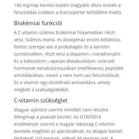
100 mg/nap bevitel esetén (nagyobb dózis esetén a
felszívódás csökken a transzporter telítődése miatt).
Biokémiai funkciói
A C-vitamin számos biokémiai folyamatban részt
vesz. Számos mono- és dioxigenáz enzim kofaktora,
fontos szerepe van a prokollagén és a karnitin
szintézisében, részt vesz a dopamin→noradrenalin
és a koleszterin→epesav átalakulásban, szteroid
hormonok metabolizmusában (mellékvese), peptidek
amidálásában, növeli a nem hem vas felszívódását.
Ez a vitamin egy vízoldható antioxidáns, amely
megköti a szabadgyököket.
C-vitamin szükséglet
Magyar ajánlást szerint mindkét nem részére
90mg/nap a javasolt bevitel. Az OTÁP2014
eredményei szerint a magyar lakosság C-vitamin
bevitele megfelel az ajánlásoknak. Az átlagos bevitel
férfiaknál 102 mg/nap, nőknél 95 mg/nap volt. A