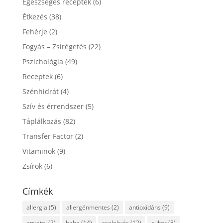
Egészséges receptek
(6)
Étkezés
(38)
Fehérje
(2)
Fogyás – Zsírégetés
(22)
Pszichológia
(49)
Receptek
(6)
Szénhidrát
(4)
Szív és érrendszer
(5)
Táplálkozás
(82)
Transfer Factor
(2)
Vitaminok
(9)
Zsírok
(6)
Címkék
allergia
(5)
allergénmentes
(2)
antioxidáns
(9)
anyatej
(2)
baba
(14)
cselekvés
(12)
cukor
(8)