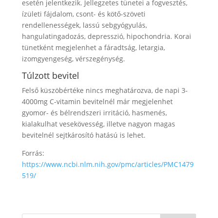
esetén jelentkezik. Jellegzetes tünetei a fogvesztés,
ízületi fájdalom, csont- és kötő-szöveti
rendellenességek, lassú sebgyógyulás,
hangulatingadozás, depresszió, hipochondria. Korai
tünetként megjelenhet a fáradtság, letargia,
izomgyengeség, vérszegénység.
Túlzott bevitel
Felső küszöbértéke nincs meghatározva, de napi 3-
4000mg C-vitamin bevitelnél már megjelenhet
gyomor- és bélrendszeri irritáció, hasmenés,
kialakulhat vesekövesség, illetve nagyon magas
bevitelnél sejtkárosító hatású is lehet.
Forrás:
https://www.ncbi.nlm.nih.gov/pmc/articles/PMC1479
519/