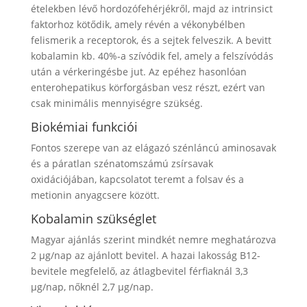
ételekben lévő hordozófehérjékről, majd az intrinsict
faktorhoz kötődik, amely révén a vékonybélben
felismerik a receptorok, és a sejtek felveszik. A bevitt
kobalamin kb. 40%-a szívódik fel, amely a felszívódás
után a vérkeringésbe jut. Az epéhez hasonlóan
enterohepatikus körforgásban vesz részt, ezért van
csak minimális mennyiségre szükség.
Biokémiai funkciói
Fontos szerepe van az elágazó szénláncú aminosavak
és a páratlan szénatomszámú zsírsavak
oxidációjában, kapcsolatot teremt a folsav és a
metionin anyagcsere között.
Kobalamin szükséglet
Magyar ajánlás szerint mindkét nemre meghatározva
2 μg/nap az ajánlott bevitel. A hazai lakosság B12-
bevitele megfelelő, az átlagbevitel férfiaknál 3,3
μg/nap, nőknél 2,7 μg/nap.