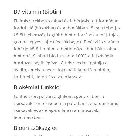
B7-vitamin
(Biotin)
Élelmiszerekben szabad és fehérje-kötött formában
fordul elő (húsokban és gabonákban főleg a fehérje-
kötött jellemző). Legfőbb biotin források a máj, tojás,
gomba, egyes sajtok és zöldségek. Emésztés során a
fehérje-kötött biotint a biotinidázok bontják szabad
biotinná. Szabad biotin szinte 100%-a felszívódik
hordozók segítségével. A felszívódást gátolja az
avidin, amely a nyers tojásba található, a biotin,
karbamid, tiofén és a valeriánsav.
Biokémiai funkciói
Fontos szerepe van a glukoneogenezisben, a
zsírsavak szintézisében, a páratlan szénatomszámú
zsírsavak és az elágazó láncú aminosavak
lebontásában.
Biotin szükséglet