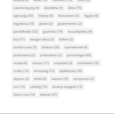
cukorbetegség
(4)
divatdiéta
(5)
diéta
(15)
egészség
(50)
fehérje
(6)
fitonutriens
(3)
fogyás
(9)
fogyókúra
(10)
glutén
(2)
gluténmentes
(2)
gondolkodás
(32)
gyümölcs
(16)
hozzátáplálás
(4)
hús
(11)
ketogén diéta
(3)
koffein
(2)
komfort evés
(5)
lélektan
(30)
nyomelemek
(4)
prebiotikum
(2)
probiotikum
(2)
pszichológia
(49)
recept
(6)
stressz
(11)
szoptatás
(3)
szénhidrát
(10)
szülés
(12)
terhesség
(12)
táplálkozás
(76)
tápszer
(2)
tévhit
(4)
vitamin
(19)
vérnyomás
(2)
zsír
(15)
zöldség
(19)
ásványi anyagok
(13)
élelmi rost
(14)
étkezés
(67)