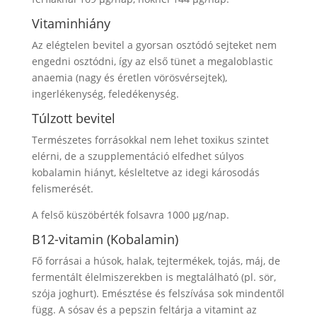
Vitaminhiány
Az elégtelen bevitel a gyorsan osztódó sejteket nem
engedni osztódni, így az első tünet a megaloblastic
anaemia (nagy és éretlen vörösvérsejtek),
ingerlékenység, feledékenység.
Túlzott bevitel
Természetes forrásokkal nem lehet toxikus szintet
elérni, de a szupplementáció elfedhet súlyos
kobalamin hiányt, késleltetve az idegi károsodás
felismerését.
A felső küszöbérték folsavra 1000 μg/nap.
B12-vitamin
(Kobalamin)
Fő forrásai a húsok, halak, tejtermékek, tojás, máj, de
fermentált élelmiszerekben is megtalálható (pl. sör,
szója joghurt). Emésztése és felszívása sok mindentől
függ. A sósav és a pepszin feltárja a vitamint az