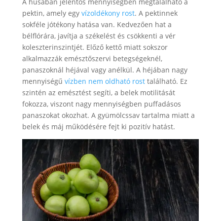
A húsában jelentős mennyiségben megtalálható a
pektin, amely egy
vízoldékony rost
. A pektinnek
sokféle jótékony hatása van. Kedvezően hat a
bélflórára, javítja a székelést és csökkenti a vér
koleszterinszintjét. Előző kettő miatt sokszor
alkalmazzák emésztőszervi betegségeknél,
panaszoknál héjával vagy anélkül. A héjában nagy
mennyiségű
vízben nem oldható rost
található. Ez
szintén az emésztést segíti, a belek motilitását
fokozza, viszont nagy mennyiségben puffadásos
panaszokat okozhat. A gyümölcssav tartalma miatt a
belek és máj működésére fejt ki pozitív hatást.