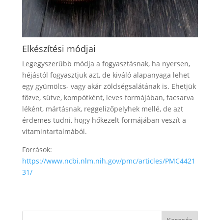
Elkészítési módjai
Legegyszerűbb módja a fogyasztásnak, ha nyersen,
héjástól fogyasztjuk azt, de kiváló alapanyaga lehet
egy gyümölcs- vagy akár zöldségsalátának is. Ehetjük
főzve, sütve, kompótként, leves formájában, facsarva
léként, mártásnak, reggelizőpelyhek mellé, de azt
érdemes tudni, hogy hőkezelt formájában veszít a
vitamintartalmából.
Források:
https://www.ncbi.nlm.nih.gov/pmc/articles/PMC4421
31/