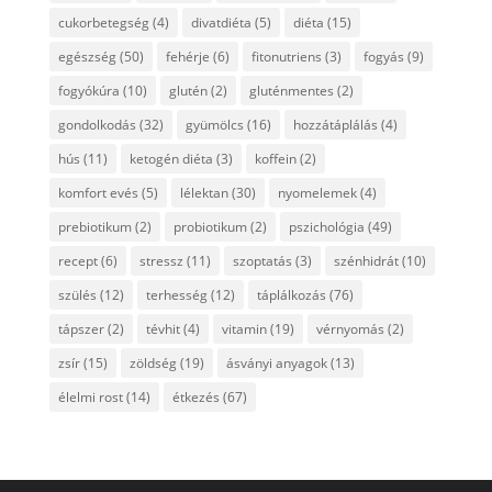
cukorbetegség
(4)
divatdiéta
(5)
diéta
(15)
egészség
(50)
fehérje
(6)
fitonutriens
(3)
fogyás
(9)
fogyókúra
(10)
glutén
(2)
gluténmentes
(2)
gondolkodás
(32)
gyümölcs
(16)
hozzátáplálás
(4)
hús
(11)
ketogén diéta
(3)
koffein
(2)
komfort evés
(5)
lélektan
(30)
nyomelemek
(4)
prebiotikum
(2)
probiotikum
(2)
pszichológia
(49)
recept
(6)
stressz
(11)
szoptatás
(3)
szénhidrát
(10)
szülés
(12)
terhesség
(12)
táplálkozás
(76)
tápszer
(2)
tévhit
(4)
vitamin
(19)
vérnyomás
(2)
zsír
(15)
zöldség
(19)
ásványi anyagok
(13)
élelmi rost
(14)
étkezés
(67)