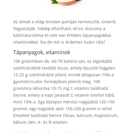
Az almát a világ minden pontján termesztik, ismerik,
fogyasztják. Sokáig eltartható, olcsó, alacsony a
kalóriatartalma és tele van értékes tápanyagokkal,
vitaminokkal. Na de mit is érdemes tudni róla?
Tápanyagok, vitaminok
100 grammban kb. 60-70 kalória van, ez leginkább
szénhidrátból tevődik össze, amely típustól függően
15-25 g szénhidrátot jelent, ennek átlagosan 10%-a
gyümölcscukor formájában jelenik meg. 100
grammra lebontva 10-15 mg C-vitamin található
benne, amely a napi javasolt C-vitamin bevitel több,
mint 10%-a. Egy közepes méretű nagyjából 120-150
gramm, egy nagyobb akár 150-200 gramm is lehet.
Emellett található benne folsav, kalcium, magnézium,
kálium, kén, A- és B-vitamin.