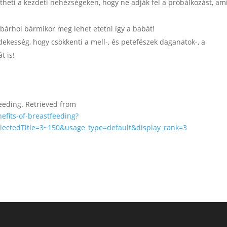
theti a kezdeti nehézségeken, hogy ne adják fel a próbálkozást, am
 bárhol bármikor meg lehet etetni így a babát!
kesség, hogy csökkenti a mell-, és petefészek daganatok-, a
t is!
tfeeding. Retrieved from
efits-of-breastfeeding?
lectedTitle=3~150&usage_type=default&display_rank=3