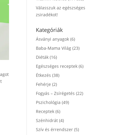
Válasszuk az egészséges
zsiradékot!
Kategóriák
Ásványi anyagok
(6)
Baba-Mama Világ
(23)
Diéták
(16)
Egészséges receptek
(6)
yagot
Étkezés
(38)
t
Fehérje
(2)
Fogyás – Zsírégetés
(22)
Pszichológia
(49)
Receptek
(6)
Szénhidrát
(4)
Szív és érrendszer
(5)