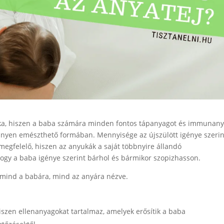
áléka, hiszen a baba számára minden fontos tápanyagot és immunan
nnyen emészthető formában. Mennyisége az újszülött igénye szerin
 megfelelő, hiszen az anyukák a saját többnyire állandó
hogy a baba igénye szerint bárhol és bármikor szopizhasson.
 mind a babára, mind az anyára nézve.
hiszen ellenanyagokat tartalmaz, amelyek erősítik a baba