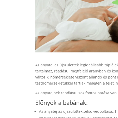
Az anyatej az újszülöttek legideálisabb tápl
tartalmaz, ráadásul megfelelő arányban és kö
változik, hőmérséklete viszont állandó és pont
testhőmérsékletükkel tartják melegen a tejet, 
Az anyatejnek rendkívül sok fontos hatása van
Előnyök a babának:
Az anyatej az újszülöttek „első védőoltása„-