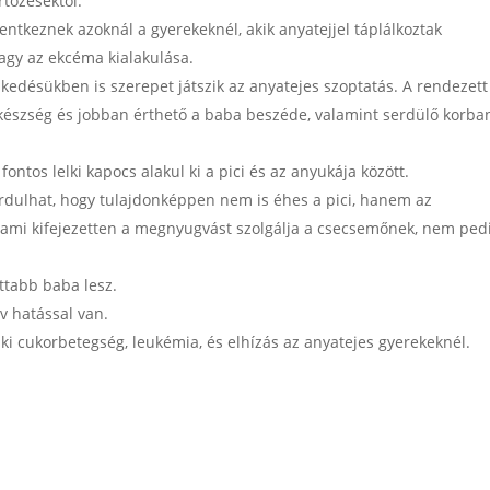
rtőzésektől.
entkeznek azoknál a gyerekeknél, akik anyatejjel táplálkoztak
vagy az ekcéma kialakulása.
kedésükben is szerepet játszik az anyatejes szoptatás. A rendezett
készség és jobban érthető a baba beszéde, valamint serdülő korba
ontos lelki kapocs alakul ki a pici és az anyukája között.
ordulhat, hogy tulajdonképpen nem is éhes a pici, hanem az
 ami kifejezetten a megnyugvást szolgálja a csecsemőnek, nem ped
ottabb baba lesz.
ív hatással van.
 ki cukorbetegség, leukémia, és elhízás az anyatejes gyerekeknél.