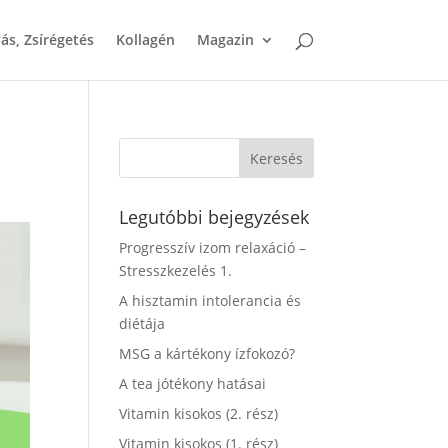
ás, Zsírégetés
Kollagén
Magazin
Legutóbbi bejegyzések
Progresszív izom relaxáció –
Stresszkezelés 1.
A hisztamin intolerancia és
diétája
MSG a kártékony ízfokozó?
A tea jótékony hatásai
Vitamin kisokos (2. rész)
Vitamin kisokos (1. rész)