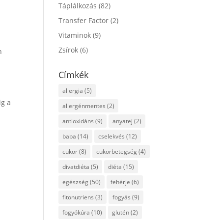
Táplálkozás
(82)
Transfer Factor
(2)
Vitaminok
(9)
Zsírok
(6)
n
Címkék
allergia
(5)
ig a
allergénmentes
(2)
antioxidáns
(9)
anyatej
(2)
baba
(14)
cselekvés
(12)
cukor
(8)
cukorbetegség
(4)
divatdiéta
(5)
diéta
(15)
egészség
(50)
fehérje
(6)
fitonutriens
(3)
fogyás
(9)
fogyókúra
(10)
glutén
(2)