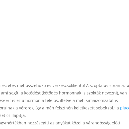
rmészetes méhösszehúzó és vérzéscsökkentő! A szoptatás során az 
ami segíti a kötődést (kötődés hormonnak is szokták nevezni), van
éséért is ez a hormon a felelős, illetve a méh simaizomzatát is
ulnak a vérerek, így a méh felszínén keletkezett sebek (pl.: a
plac
t csillapítja.
nagymértékben hozzásegíti az anyákat közel a várandósság előtti