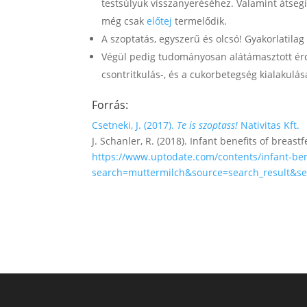
testsúlyuk visszanyeréséhez. Valamint átsegí
még csak
előtej
termelődik.
A szoptatás, egyszerű és olcsó! Gyakorlatilag
Végül pedig tudományosan alátámasztott érde
csontritkulás-, és a cukorbetegség kialakulásá
Forrás:
Csetneki, J. (2017).
Te is szoptass!
Nativitas Kft.
J. Schanler, R. (2018). Infant benefits of breas
https://www.uptodate.com/contents/infant-ben
search=muttermilch&source=search_result&se