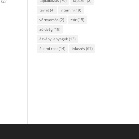
táplálkozás
(76)
tápszer
(2)
ikor
tévhit
(4)
vitamin
(19)
vérnyomás
(2)
zsír
(15)
zöldség
(19)
ásványi anyagok
(13)
élelmi rost
(14)
étkezés
(67)