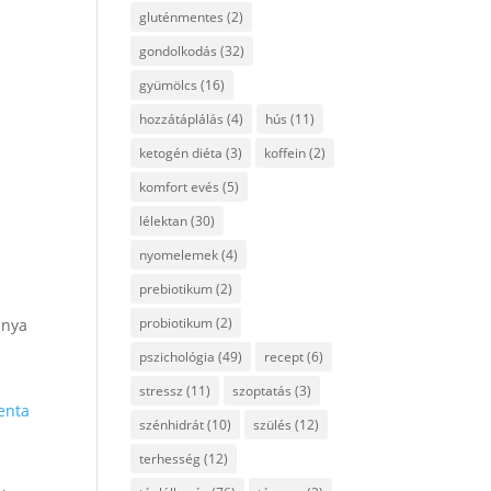
gluténmentes
(2)
gondolkodás
(32)
gyümölcs
(16)
hozzátáplálás
(4)
hús
(11)
ketogén diéta
(3)
koffein
(2)
komfort evés
(5)
lélektan
(30)
nyomelemek
(4)
prebiotikum
(2)
probiotikum
(2)
anya
pszichológia
(49)
recept
(6)
stressz
(11)
szoptatás
(3)
enta
szénhidrát
(10)
szülés
(12)
terhesség
(12)