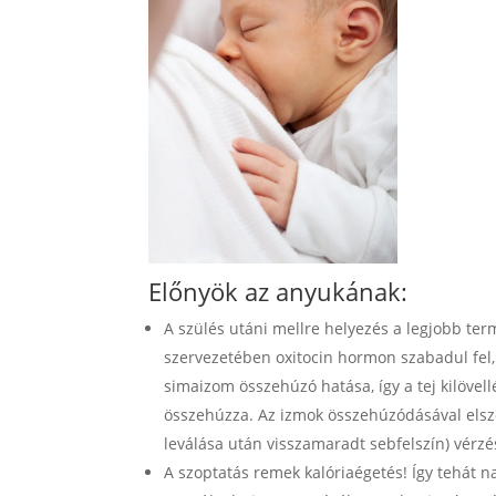
Előnyök az anyukának:
A szülés utáni mellre helyezés a legjobb te
szervezetében oxitocin hormon szabadul fel, 
simaizom összehúzó hatása, így a tej kilövell
összehúzza. Az izmok összehúzódásával elszor
leválása után visszamaradt sebfelszín) vérzésé
A szoptatás remek kalóriaégetés! Így tehát 