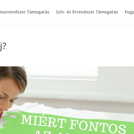
munrendszer Támogatás
Szív- és Érrendszer Támogatás
Fogy
j?