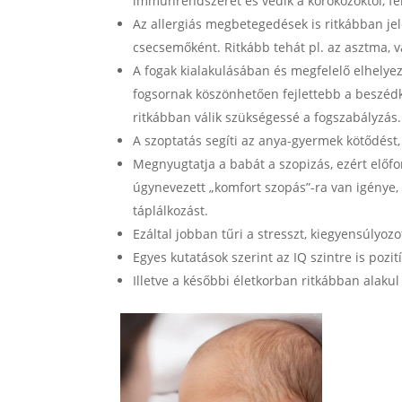
immunrendszerét és védik a kórokozóktól, fe
Az allergiás megbetegedések is ritkábban jel
csecsemőként. Ritkább tehát pl. az asztma, 
A fogak kialakulásában és megfelelő elhelyez
fogsornak köszönhetően fejlettebb a beszéd
ritkábban válik szükségessé a fogszabályzás.
A szoptatás segíti az anya-gyermek kötődést, f
Megnyugtatja a babát a szopizás, ezért előf
úgynevezett „komfort szopás”-ra van igénye,
táplálkozást.
Ezáltal jobban tűri a stresszt, kiegyensúlyoz
Egyes kutatások szerint az IQ szintre is pozit
Illetve a későbbi életkorban ritkábban alakul