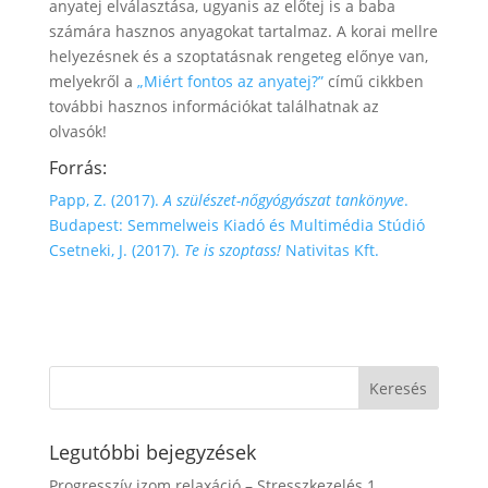
anyatej elválasztása, ugyanis az előtej is a baba
számára hasznos anyagokat tartalmaz. A korai mellre
helyezésnek és a szoptatásnak rengeteg előnye van,
melyekről a
„Miért fontos az anyatej?”
című cikkben
további hasznos információkat találhatnak az
olvasók!
Forrás:
Papp, Z. (2017).
A szülészet-nőgyógyászat tankönyve
.
Budapest: Semmelweis Kiadó és Multimédia Stúdió
Csetneki, J. (2017).
Te is szoptass!
Nativitas Kft.
Legutóbbi bejegyzések
Progresszív izom relaxáció – Stresszkezelés 1.