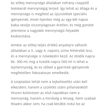
Az előtej mennyisége általában néhány csepptől
teáskanál mennyiségig terjed. Így tehát az állaga és a
mennyisége is megfelel az újszülöttek speciális
igényeinek, mivel ilyenkor még az egy-két napos
baba veséje viszonylagosan éretlen, és még gondot
jelentene a nagyobb mennyiségű folyadék
kiválasztása.
Amikor az előtej teljes értékű anyatejre változik
(általában a 3., vagy 4. napon), színe fehérebb lesz,
és a mennyisége is növekedni kezd. Az ötödik napra
kb. 300 ml, míg a tizedik napra 500 ml is lehet a
tejmennyiség, és ez idővel a gyermek igényeinek
megfelelően fokozatosan emelkedik.
A szoptatást tehát nem a tejbelövellés után kell
elkezdeni, hanem a születés utáni pillanatoktól!
Hiszen különösen az első napokban nem a
mennyiség, hanem a minőség a lényeg. Nem szabad
feladni akkor sem, ha csak később indul be az