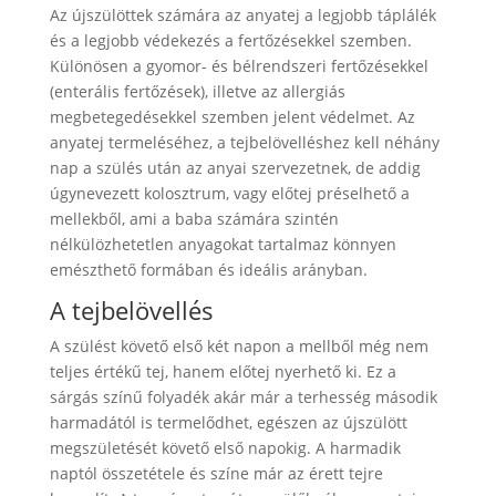
Az újszülöttek számára az anyatej a legjobb táplálék
és a legjobb védekezés a fertőzésekkel szemben.
Különösen a gyomor- és bélrendszeri fertőzésekkel
(enterális fertőzések), illetve az allergiás
megbetegedésekkel szemben jelent védelmet. Az
anyatej termeléséhez, a tejbelövelléshez kell néhány
nap a szülés után az anyai szervezetnek, de addig
úgynevezett kolosztrum, vagy előtej préselhető a
mellekből, ami a baba számára szintén
nélkülözhetetlen anyagokat tartalmaz könnyen
emészthető formában és ideális arányban.
A tejbelövellés
A szülést követő első két napon a mellből még nem
teljes értékű tej, hanem előtej nyerhető ki. Ez a
sárgás színű folyadék akár már a terhesség második
harmadától is termelődhet, egészen az újszülött
megszületését követő első napokig. A harmadik
naptól összetétele és színe már az érett tejre