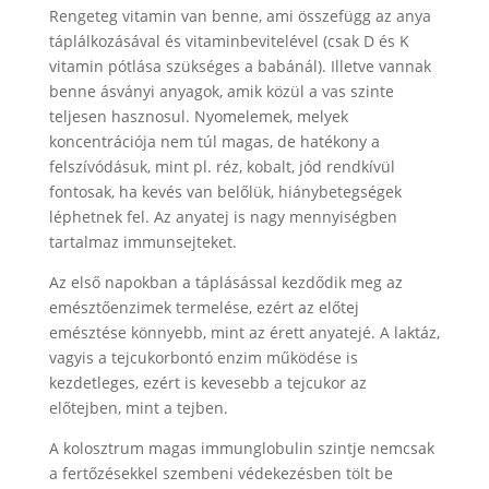
Rengeteg vitamin van benne, ami összefügg az anya
táplálkozásával és vitaminbevitelével (csak D és K
vitamin pótlása szükséges a babánál). Illetve vannak
benne ásványi anyagok, amik közül a vas szinte
teljesen hasznosul. Nyomelemek, melyek
koncentrációja nem túl magas, de hatékony a
felszívódásuk, mint pl. réz, kobalt, jód rendkívül
fontosak, ha kevés van belőlük, hiánybetegségek
léphetnek fel. Az anyatej is nagy mennyiségben
tartalmaz immunsejteket.
Az első napokban a táplásással kezdődik meg az
emésztőenzimek termelése, ezért az előtej
emésztése könnyebb, mint az érett anyatejé. A laktáz,
vagyis a tejcukorbontó enzim működése is
kezdetleges, ezért is kevesebb a tejcukor az
előtejben, mint a tejben.
A kolosztrum magas immunglobulin szintje nemcsak
a fertőzésekkel szembeni védekezésben tölt be