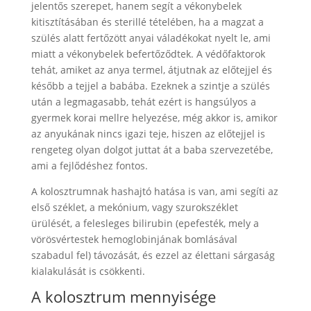
jelentős szerepet, hanem segít a vékonybelek
kitisztításában és sterillé tételében, ha a magzat a
szülés alatt fertőzött anyai váladékokat nyelt le, ami
miatt a vékonybelek befertőződtek. A védőfaktorok
tehát, amiket az anya termel, átjutnak az előtejjel és
később a tejjel a babába. Ezeknek a szintje a szülés
után a legmagasabb, tehát ezért is hangsúlyos a
gyermek korai mellre helyezése, még akkor is, amikor
az anyukának nincs igazi teje, hiszen az előtejjel is
rengeteg olyan dolgot juttat át a baba szervezetébe,
ami a fejlődéshez fontos.
A kolosztrumnak hashajtó hatása is van, ami segíti az
első széklet, a mekónium, vagy szurokszéklet
ürülését, a felesleges bilirubin (epefesték, mely a
vörösvértestek hemoglobinjának bomlásával
szabadul fel) távozását, és ezzel az élettani sárgaság
kialakulását is csökkenti.
A kolosztrum mennyisége