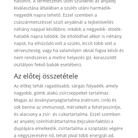
hasonlít. A természetes úton szülőknél az anyatej
kiválasztása általában a szülés utáni harmadik-
negyedik napra tehető. Ezzel szemben a
császármetszéssel szült anyáknál a tejbelövellés
néhány nappal későbbre, inkább a negyedik- ötödik-
hatodik napra tolódik. De eltolódhat akkor is néhány
napot, ha elhúzódó volt a szülés, kicsit több volt a
vérveszteség, vagy ha valamilyen oknál fogva késői és
nem rendszeres a mellre helyezés (pl. koraszülött
osztályon fekvő babák esetében).
Az előtej összetétele
Az előtej tehát ragadósabb, sárgás folyadék, amely
nagyobb, gömb alakú zsírcseppeket tartalmaz.
Magas az ásványianyagtartalma (nátrium, cink) és
sok benne az immunsejt, mérsékelt a fehérjeszintje,
és alacsony a zsír- és cukortartalma. Ezzel szemben
az anyatej szénhidráttartalma (tejcukor/laktóz) a
duplájára emelkedik, zsírtartalma a szoptatás végére
a négyszeresére nő, tehát jóval több energiát ad.