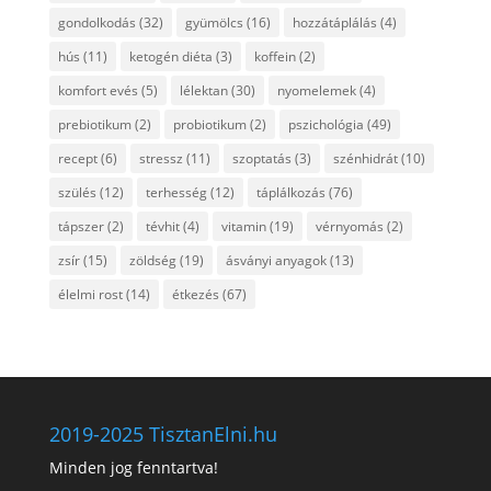
gondolkodás
(32)
gyümölcs
(16)
hozzátáplálás
(4)
hús
(11)
ketogén diéta
(3)
koffein
(2)
komfort evés
(5)
lélektan
(30)
nyomelemek
(4)
prebiotikum
(2)
probiotikum
(2)
pszichológia
(49)
recept
(6)
stressz
(11)
szoptatás
(3)
szénhidrát
(10)
szülés
(12)
terhesség
(12)
táplálkozás
(76)
tápszer
(2)
tévhit
(4)
vitamin
(19)
vérnyomás
(2)
zsír
(15)
zöldség
(19)
ásványi anyagok
(13)
élelmi rost
(14)
étkezés
(67)
2019-2025 TisztanElni.hu
Minden jog fenntartva!