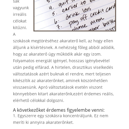
sak
vagyunk
irreális
célokat
kitűzni.
A
szokások megtöréséhez akaraterő kell, az hogy ellen
álljunk a kísértésnek. A nehézség főleg abból adódik,
hogy az akaraterő úgy működik akár egy izom.
Folyamatos energiát igényel, hosszas igénybevétel
után pedig elfárad. A hirtelen, drasztikus viselkedés
változtatások azért buknak el rendre, mert teljesen
kikészítik az akaraterőnket, aminek köszönhetően
visszaesünk. Apró változtatások esetén viszont
könnyebben kitart akaraterőnk,ezért érdemes reális,
elérhető célokkal dolgozni.
A következőket érdemes figyelembe venni:
1. Egyszerre egy szokásra koncentráljunk. Ez nem
meríti ki annyira akaraterőnket.