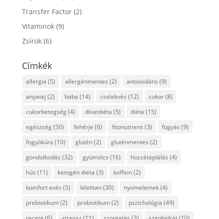
Transfer Factor
(2)
Vitaminok
(9)
Zsírok
(6)
Címkék
allergia
(5)
allergénmentes
(2)
antioxidáns
(9)
anyatej
(2)
baba
(14)
cselekvés
(12)
cukor
(8)
cukorbetegség
(4)
divatdiéta
(5)
diéta
(15)
egészség
(50)
fehérje
(6)
fitonutriens
(3)
fogyás
(9)
fogyókúra
(10)
glutén
(2)
gluténmentes
(2)
gondolkodás
(32)
gyümölcs
(16)
hozzátáplálás
(4)
hús
(11)
ketogén diéta
(3)
koffein
(2)
komfort evés
(5)
lélektan
(30)
nyomelemek
(4)
prebiotikum
(2)
probiotikum
(2)
pszichológia
(49)
recept
(6)
stressz
(11)
szoptatás
(3)
szénhidrát
(10)