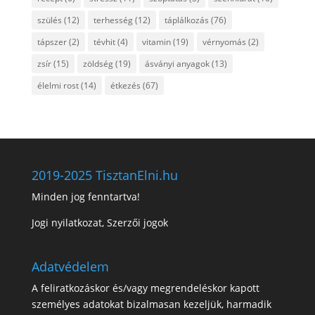
szülés
(12)
terhesség
(12)
táplálkozás
(76)
tápszer
(2)
tévhit
(4)
vitamin
(19)
vérnyomás
(2)
zsír
(15)
zöldség
(19)
ásványi anyagok
(13)
élelmi rost
(14)
étkezés
(67)
2019-2025 TisztanElni.hu
Minden jog fenntartva!
Jogi nyilatkozat, Szerzői jogok
Adatvédelem
A feliratkozáskor és/vagy megrendeléskor kapott
személyes adatokat bizalmasan kezeljük, harmadik