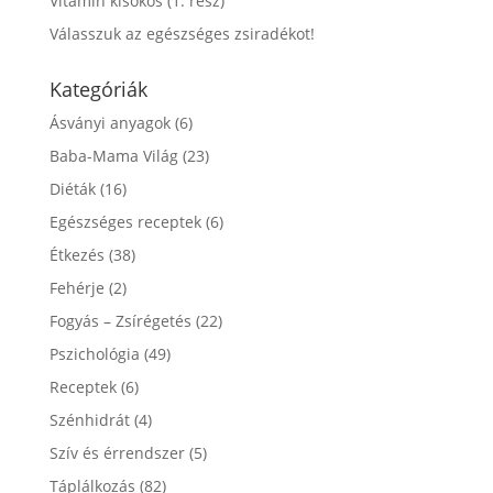
Vitamin kisokos (1. rész)
Válasszuk az egészséges zsiradékot!
Kategóriák
Ásványi anyagok
(6)
Baba-Mama Világ
(23)
Diéták
(16)
Egészséges receptek
(6)
Étkezés
(38)
Fehérje
(2)
Fogyás – Zsírégetés
(22)
Pszichológia
(49)
Receptek
(6)
Szénhidrát
(4)
Szív és érrendszer
(5)
Táplálkozás
(82)