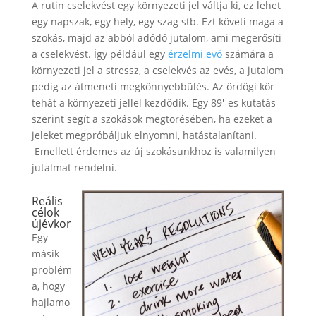
A rutin cselekvést egy környezeti jel váltja ki, ez lehet
egy napszak, egy hely, egy szag stb. Ezt követi maga a
szokás, majd az abból adódó jutalom, ami megerősíti
a cselekvést. Így például egy
érzelmi evő
számára a
környezeti jel a stressz, a cselekvés az evés, a jutalom
pedig az átmeneti megkönnyebbülés. Az ördögi kör
tehát a környezeti jellel kezdődik. Egy 89′-es kutatás
szerint segít a szokások megtörésében, ha ezeket a
jeleket megpróbáljuk elnyomni, hatástalanítani.
Emellett érdemes az új szokásunkhoz is valamilyen
jutalmat rendelni.
Reális
célok
újévkor
Egy
másik
problém
a, hogy
hajlamo