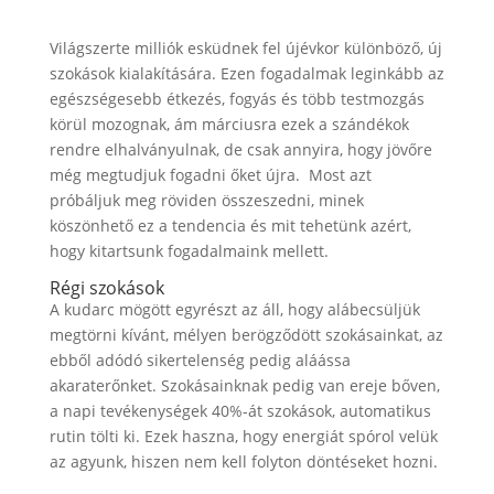
Világszerte milliók esküdnek fel újévkor különböző, új
szokások kialakítására. Ezen fogadalmak leginkább az
egészségesebb étkezés, fogyás és több testmozgás
körül mozognak, ám márciusra ezek a szándékok
rendre elhalványulnak, de csak annyira, hogy jövőre
még megtudjuk fogadni őket újra. Most azt
próbáljuk meg röviden összeszedni, minek
köszönhető ez a tendencia és mit tehetünk azért,
hogy kitartsunk fogadalmaink mellett.
Régi szokások
A kudarc mögött egyrészt az áll, hogy alábecsüljük
megtörni kívánt, mélyen berögződött szokásainkat, az
ebből adódó sikertelenség pedig aláássa
akaraterőnket. Szokásainknak pedig van ereje bőven,
a napi tevékenységek 40%-át szokások, automatikus
rutin tölti ki. Ezek haszna, hogy energiát spórol velük
az agyunk, hiszen nem kell folyton döntéseket hozni.