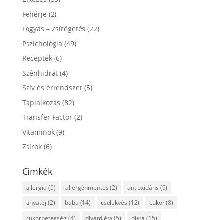
Fehérje
(2)
Fogyás – Zsírégetés
(22)
Pszichológia
(49)
Receptek
(6)
Szénhidrát
(4)
Szív és érrendszer
(5)
Táplálkozás
(82)
Transfer Factor
(2)
Vitaminok
(9)
Zsírok
(6)
Címkék
allergia
(5)
allergénmentes
(2)
antioxidáns
(9)
anyatej
(2)
baba
(14)
cselekvés
(12)
cukor
(8)
cukorbetegség
(4)
divatdiéta
(5)
diéta
(15)