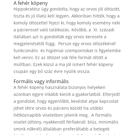
A fehér köpeny
Hippokratész úgy gondolta, hogy az orvos jól öltözött,
tiszta és jó illatú kell legyen. Akkoriban hitték, hogy a
komoly öltözettel fejezi ki, hogy komoly esemény neki
a pácienssel való találkozás. Később, a XI. századi
Itáliában azt is gondolták egy orvos keresete a
megjelenésétől függ. Persze egy orvos öltözékénél
funkcionális és higiéniai szempontokat is figyelembe
kell venni. Ez az öltözet sok féle formát öltött a
múltban. Ezek közül a ma jól ismert fehér köpeny
csupán egy bő száz évre nyúlik vissza.
Formális vagy informális
A fehér köpeny használata bizonyos helyeken
azonban egyre inkább kiesik a gyakorlatból. Elterjedt
a gondolat, hogy egyenlőbb, kevésbé atyai kapcsolat
jöhet létre orvos és páciens között ha utóbbi
hétköznapibb viseletben jelenik meg. A formális
viselet (öltöny, nyakkendő férfiaknál; blúz, minimális
smink nőknél) általában preferáltabb a betegek