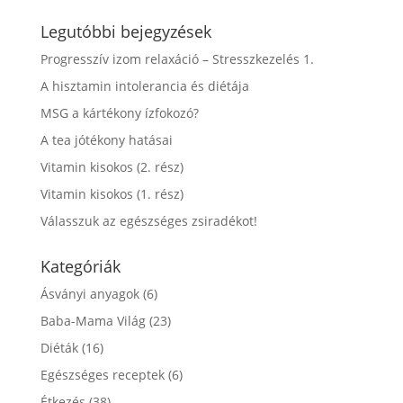
Legutóbbi bejegyzések
Progresszív izom relaxáció – Stresszkezelés 1.
A hisztamin intolerancia és diétája
MSG a kártékony ízfokozó?
A tea jótékony hatásai
Vitamin kisokos (2. rész)
Vitamin kisokos (1. rész)
Válasszuk az egészséges zsiradékot!
Kategóriák
Ásványi anyagok
(6)
Baba-Mama Világ
(23)
Diéták
(16)
Egészséges receptek
(6)
Étkezés
(38)