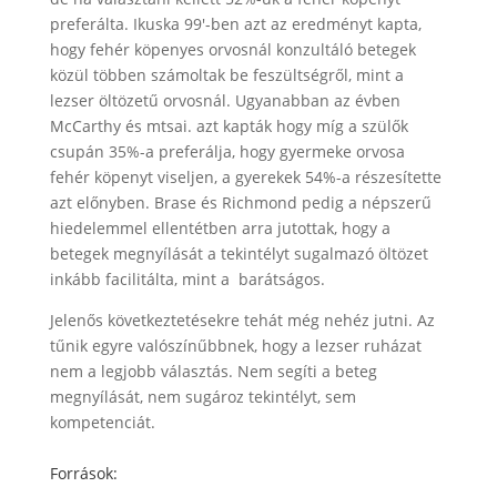
preferálta. Ikuska 99′-ben azt az eredményt kapta,
hogy fehér köpenyes orvosnál konzultáló betegek
közül többen számoltak be feszültségről, mint a
lezser öltözetű orvosnál. Ugyanabban az évben
McCarthy és mtsai. azt kapták hogy míg a szülők
csupán 35%-a preferálja, hogy gyermeke orvosa
fehér köpenyt viseljen, a gyerekek 54%-a részesítette
azt előnyben. Brase és Richmond pedig a népszerű
hiedelemmel ellentétben arra jutottak, hogy a
betegek megnyílását a tekintélyt sugalmazó öltözet
inkább facilitálta, mint a barátságos.
Jelenős következtetésekre tehát még nehéz jutni. Az
tűnik egyre valószínűbbnek, hogy a lezser ruházat
nem a legjobb választás. Nem segíti a beteg
megnyílását, nem sugároz tekintélyt, sem
kompetenciát.
Források: