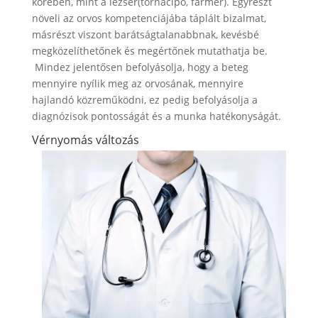
körében, mint a lezser(tornacipő, farmer). Egyrészt
növeli az orvos kompetenciájába táplált bizalmat,
másrészt viszont barátságtalanabbnak, kevésbé
megközelíthetőnek és megértőnek mutathatja be.
Mindez jelentősen befolyásolja, hogy a beteg
mennyire nyílik meg az orvosának, mennyire
hajlandó közreműködni, ez pedig befolyásolja a
diagnózisok pontosságát és a munka hatékonyságát.
Vérnyomás változás