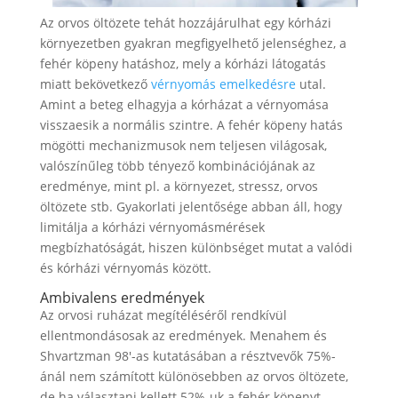
Az orvos öltözete tehát hozzájárulhat egy kórházi
környezetben gyakran megfigyelhető jelenséghez, a
fehér köpeny hatáshoz, mely a kórházi látogatás
miatt bekövetkező
vérnyomás emelkedésre
utal.
Amint a beteg elhagyja a kórházat a vérnyomása
visszaesik a normális szintre. A fehér köpeny hatás
mögötti mechanizmusok nem teljesen világosak,
valószínűleg több tényező kombinációjának az
eredménye, mint pl. a környezet, stressz, orvos
öltözete stb. Gyakorlati jelentősége abban áll, hogy
limitálja a kórházi vérnyomásmérések
megbízhatóságát, hiszen különbséget mutat a valódi
és kórházi vérnyomás között.
Ambivalens eredmények
Az orvosi ruházat megítéléséről rendkívül
ellentmondásosak az eredmények. Menahem és
Shvartzman 98′-as kutatásában a résztvevők 75%-
ánál nem számított különösebben az orvos öltözete,
de ha választani kellett 52%-uk a fehér köpenyt