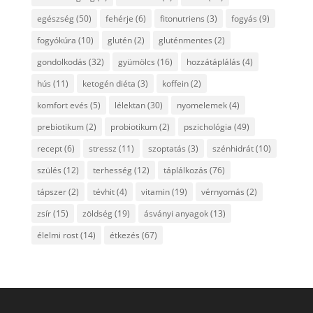
egészség
(50)
fehérje
(6)
fitonutriens
(3)
fogyás
(9)
fogyókúra
(10)
glutén
(2)
gluténmentes
(2)
gondolkodás
(32)
gyümölcs
(16)
hozzátáplálás
(4)
hús
(11)
ketogén diéta
(3)
koffein
(2)
komfort evés
(5)
lélektan
(30)
nyomelemek
(4)
prebiotikum
(2)
probiotikum
(2)
pszichológia
(49)
recept
(6)
stressz
(11)
szoptatás
(3)
szénhidrát
(10)
szülés
(12)
terhesség
(12)
táplálkozás
(76)
tápszer
(2)
tévhit
(4)
vitamin
(19)
vérnyomás
(2)
zsír
(15)
zöldség
(19)
ásványi anyagok
(13)
élelmi rost
(14)
étkezés
(67)