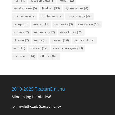
hús
(11)
ketogén diéta
(3)
koffein
(2)
komfort evés
(5)
lélektan
(30)
nyomelemek
(4)
prebiotikum
(2)
probiotikum
(2)
pszichológia
(49)
recept
(6)
stressz
(11)
szoptatás
(3)
szénhidrát
(10)
szülés
(12)
terhesség
(12)
táplálkozás
(76)
tápszer
(2)
tévhit
(4)
vitamin
(19)
vérnyomás
(2)
zsír
(15)
zöldség
(19)
ásványi anyagok
(13)
élelmi rost
(14)
étkezés
(67)
2019-2025 TisztanElni.hu
Minden jog fenntartva!
Jogi nyilatkozat, Szerzői jogok