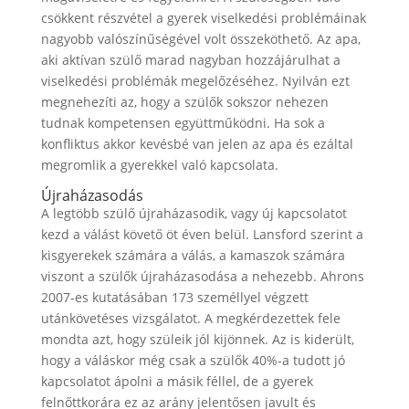
csökkent részvétel a gyerek viselkedési problémáinak
nagyobb valószínűségével volt összeköthető. Az apa,
aki aktívan szülő marad nagyban hozzájárulhat a
viselkedési problémák megelőzéséhez. Nyilván ezt
megnehezíti az, hogy a szülők sokszor nehezen
tudnak kompetensen együttműködni. Ha sok a
konfliktus akkor kevésbé van jelen az apa és ezáltal
megromlik a gyerekkel való kapcsolata.
Újraházasodás
A legtöbb szülő újraházasodik, vagy új kapcsolatot
kezd a válást követő öt éven belül. Lansford szerint a
kisgyerekek számára a válás, a kamaszok számára
viszont a szülők újraházasodása a nehezebb. Ahrons
2007-es kutatásában 173 személlyel végzett
utánkövetéses vizsgálatot. A megkérdezettek fele
mondta azt, hogy szüleik jól kijönnek. Az is kiderült,
hogy a váláskor még csak a szülők 40%-a tudott jó
kapcsolatot ápolni a másik féllel, de a gyerek
felnőttkorára ez az arány jelentősen javult és