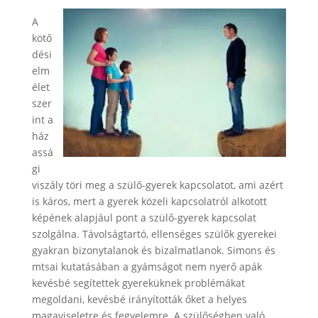
A
kötő
dési
elm
élet
szer
int a
ház
assá
gi
viszály töri meg a szülő-gyerek kapcsolatot, ami azért
is káros, mert a gyerek közeli kapcsolatról alkotott
képének alapjául pont a szülő-gyerek kapcsolat
szolgálna. Távolságtartó, ellenséges szülők gyerekei
gyakran bizonytalanok és bizalmatlanok. Simons és
mtsai kutatásában a gyámságot nem nyerő apák
kevésbé segítettek gyereküknek problémákat
megoldani, kevésbé irányították őket a helyes
magaviseletre és fegyelemre. A szülőségben való