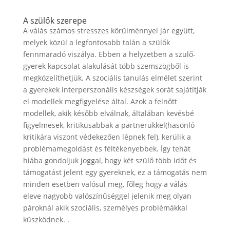
A szülők szerepe
A válás számos stresszes körülménnyel jár együtt,
melyek közül a legfontosabb talán a szülők
fennmaradó viszálya. Ebben a helyzetben a szülő-
gyerek kapcsolat alakulását több szemszögből is
megközelíthetjük. A szociális tanulás elmélet szerint
a gyerekek interperszonális készségek sorát sajátítják
el modellek megfigyelése által. Azok a felnőtt
modellek, akik később elválnak, általában kevésbé
figyelmesek, kritikusabbak a partnerükkel(hasonló
kritikára viszont védekezően lépnek fel), kerülik a
problémamegoldást és féltékenyebbek. Így tehát
hiába gondoljuk joggal, hogy két szülő több időt és
támogatást jelent egy gyereknek, ez a támogatás nem
minden esetben valósul meg, főleg hogy a válás
eleve nagyobb valószínűséggel jelenik meg olyan
pároknál akik szociális, személyes problémákkal
küszködnek. .