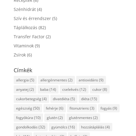
Receptek
(6)
Szénhidrát
(4)
Szív és érrendszer
(5)
Táplálkozás
(82)
Transfer Factor
(2)
Vitaminok
(9)
Zsírok
(6)
Címkék
allergia
(5)
allergénmentes
(2)
antioxidáns
(9)
anyatej
(2)
baba
(14)
cselekvés
(12)
cukor
(8)
cukorbetegség
(4)
divatdiéta
(5)
diéta
(15)
egészség
(50)
fehérje
(6)
fitonutriens
(3)
fogyás
(9)
fogyókúra
(10)
glutén
(2)
gluténmentes
(2)
gondolkodás
(32)
gyümölcs
(16)
hozzátáplálás
(4)