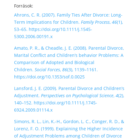
Források:
Ahrons, C. R. (2007). Family Ties After Divorce: Long-
Term Implications for Children.
Family Process
,
46
(1),
53–65. https://doi.org/10.1111/j.1545-
5300.2006.00191.x
Amato, P. R., & Cheadle, J. E. (2008). Parental Divorce,
Marital Conflict and Children’s behavior Problems: A
Comparison of Adopted and Biological
Children.
Social Forces
,
86
(3), 1139–1161.
https://doi.org/10.1353/sof.0.0025
Lansford, J. E. (2009). Parental Divorce and Children’s
Adjustment.
Perspectives on Psychological Science
,
4
(2),
140–152. https://doi.org/10.1111/j.1745-
6924.2009.01114.x
Simons, R. L., Lin, K.-H., Gordon, L. C., Conger, R. D., &
Lorenz, F. O. (1999). Explaining the Higher Incidence
of Adjustment Problems among Children of Divorce