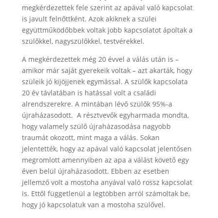
megkérdezettek fele szerint az apával való kapcsolat
is javult felnőttként. Azok akiknek a szülei
együttműködőbbek voltak jobb kapcsolatot ápoltak a
szülőkkel, nagyszülőkkel, testvérekkel.
A megkérdezettek még 20 évvel a válás után is –
amikor már saját gyerekeik voltak – azt akarták, hogy
szüleik jó kijöjjenek egymással. A szülők kapcsolata
20 év távlatában is hatással volt a családi
alrendszerekre. A mintában lévő szülők 95%-a
újraházasodott. A résztvevők egyharmada mondta,
hogy valamely szülő újraházasodása nagyobb
traumát okozott, mint maga a válás. Sokan
jelentették, hogy az apával való kapcsolat jelentősen
megromlott amennyiben az apa a válást követő egy
éven belül újraházasodott. Ebben az esetben
jellemző volt a mostoha anyával való rossz kapcsolat
is. Ettől függetlenül a legtöbben arról számoltak be,
hogy jó kapcsolatuk van a mostoha szülővel.