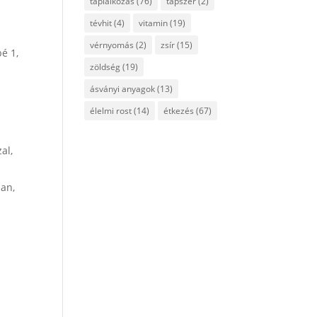
táplálkozás
(76)
tápszer
(2)
tévhit
(4)
vitamin
(19)
vérnyomás
(2)
zsír
(15)
bé 1,
zöldség
(19)
ásványi anyagok
(13)
élelmi rost
(14)
étkezés
(67)
al,
ban,