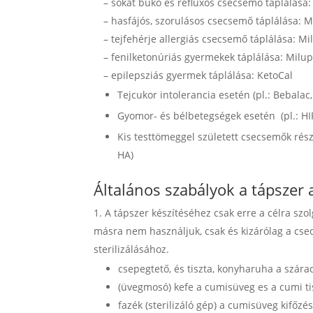
– sokat bukó és refluxos csecsemő táplálása: 
– hasfájós, szorulásos csecsemő táplálása: M
– tejfehérje allergiás csecsemő táplálása: Mi
– fenilketonúriás gyermekek táplálása: Milu
– epilepsziás gyermek táplálása: KetoCal
Tejcukor intolerancia esetén (pl.: Bebalac
Gyomor- és bélbetegségek esetén (pl.: HIP
Kis testtömeggel született csecsemők rész
HA)
Általános szabályok a tápszer
A tápszer készítéséhez csak erre a célra sz
másra nem használjuk, csak és kizárólag a cse
sterilizálásához.
csepegtető, és tiszta, konyharuha a szár
(üvegmosó) kefe a cumisüveg es a cumi ti
fazék (sterilizáló gép) a cumisüveg kifőzé