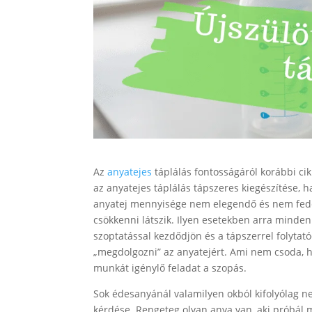
Az
anyatejes
táplálás fontosságáról korábbi ci
az anyatejes táplálás tápszeres kiegészítése, h
anyatej mennyisége nem elegendő és nem fedez
csökkenni látszik. Ilyen esetekben arra minden
szoptatással kezdődjön és a tápszerrel folyta
„megdolgozni” az anyatejért. Ami nem csoda, h
munkát igénylő feladat a szopás.
Sok édesanyánál valamilyen okból kifolyólag 
kérdése. Rengeteg olyan anya van, aki próbál 