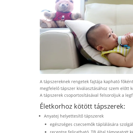
A tápszereknek rengetek fajtája kapható főkén
megfelelő tápszer kiválasztásához szem előtt kel
A tápszerek csoportosításával felsoroljuk a leg
Életkorhoz kötött tápszerek:
Anyatej helyettesítő tápszerek
egészséges csecsemők táplálására szolgáló
receptre feliratható, TB által támogatott 