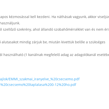
apos kézmosással kell kezdeni. Ha náthásak vagyunk, akkor viseljü
 használjunk.
ól szellőző szekrény, ahol állandó szobahőmérséklet van és nem éri
ő alutasakot mindig zárjuk be, miután kivettük belőle a szükséges
ál használható (1 kanálnak megfelelő adag az adagolókanál esetéb
fajlok/EMMI_szakmai_iranyelve_%20csecsemo.pdf
oll%20csecsemo%20taplalasa%200-12%20ho.pdf