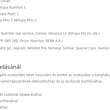
Sinlac;
ilupa Komfort 1;
lupa Pepti 1
pa PKU 1, Milupa PKU 2;
, Nutrilon low lactose, Similac Advance LF, Milupa HN 25, stb.)
P ORS 200, Oriza, Nutrilon, BEBA A.R.)
ére (pl.: Alprem, Mildibé Pre, Nenatal, Similac Special Care, Human
 adásánál
olgáló eszközöket lehet használni és ezeket az eszközöket a konyháb
csemő tápszerének elkészítéséhez és az eszközök tisztításához,
adó eszközök letakarásához
sztításához
séhez