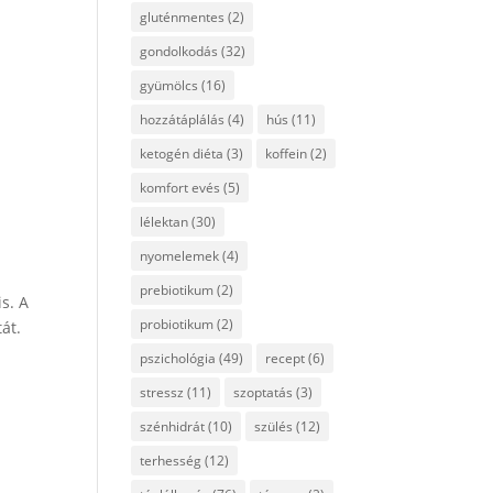
gluténmentes
(2)
gondolkodás
(32)
gyümölcs
(16)
hozzátáplálás
(4)
hús
(11)
ketogén diéta
(3)
koffein
(2)
komfort evés
(5)
lélektan
(30)
nyomelemek
(4)
prebiotikum
(2)
s. A
probiotikum
(2)
át.
pszichológia
(49)
recept
(6)
stressz
(11)
szoptatás
(3)
szénhidrát
(10)
szülés
(12)
terhesség
(12)