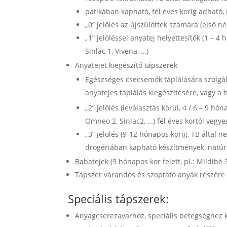
patikában kapható, fél éves korig adható,
„0” jelölés az újszülöttek számára (első né
„1” jelöléssel anyatej helyettesítők (1 – 
Sinlac 1, Vivena, …)
Anyatejet kiegészítő tápszerek
Egészséges csecsemők táplálására szolgáló
anyatejes táplálás kiegészítésére, vagy a 
„2” jelölés (leválasztás körül, 4 / 6 – 9 hó
Omneo 2, Sinlac2, …) fél éves kortól vegy
„3” jelölés (9-12 hónapos korig, TB által
drogériában kapható készítmények, natúr 
Babatejek (9 hónapos kor felett, pl.: Mildibé 3
Tápszer várandós és szoptató anyák részére
Speciális tápszerek:
Anyagcserezavarhoz, speciális betegséghez kö