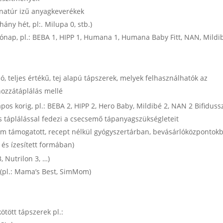
 natúr izű anyagkeverékek
hány hét, pl:. Milupa 0, stb.)
4 hónap, pl.: BEBA 1, HIPP 1, Humana 1, Humana Baby Fitt, NAN, Mildi
, teljes értékű, tej alapú tápszerek, melyek felhasználhatók az
hozzátáplálás mellé
napos korig, pl.: BEBA 2, HIPP 2, Hero Baby, Mildibé 2, NAN 2 Bifidussz
es táplálással fedezi a csecsemő tápanyagszükségleteit
 nem támogatott, recept nélkül gyógyszertárban, bevásárlóközpontok
és ízesített formában)
, Nutrilon 3, …)
 (pl.: Mama’s Best, SimMom)
tött tápszerek pl.: