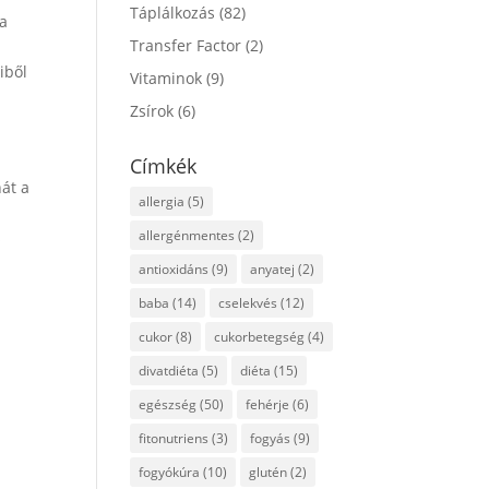
Táplálkozás
(82)
sa
Transfer Factor
(2)
iből
Vitaminok
(9)
Zsírok
(6)
Címkék
hát a
allergia
(5)
allergénmentes
(2)
s
antioxidáns
(9)
anyatej
(2)
baba
(14)
cselekvés
(12)
cukor
(8)
cukorbetegség
(4)
divatdiéta
(5)
diéta
(15)
egészség
(50)
fehérje
(6)
fitonutriens
(3)
fogyás
(9)
fogyókúra
(10)
glutén
(2)