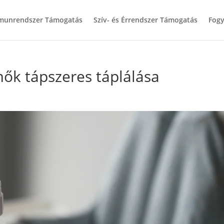
munrendszer Támogatás
Szív- és Érrendszer Támogatás
Fogy
mők tápszeres táplálása