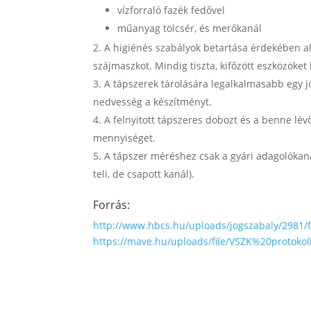
vízforraló fazék fedővel
műanyag tölcsér, és merőkanál
A higiénés szabályok betartása érdekében al
szájmaszkot. Mindig tiszta, kifőzött eszközöket
A tápszerek tárolására legalkalmasabb egy j
nedvesség a készítményt.
A felnyitott tápszeres dobozt és a benne lév
mennyiséget.
A tápszer méréshez csak a gyári adagolókan
teli, de csapott kanál).
Forrás:
http://www.hbcs.hu/uploads/jogszabaly/2981/
https://mave.hu/uploads/file/VSZK%20protok