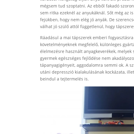
mégsem tud szoptatni. Az ebből fakadó szorong
sem ritka ezeknél az anyukáknál. Sőt még az i
fejükben, hogy nem elég jó anyák. De szeren
válhat jó szülő attól függetlenül, hogy tápsze
Ráadásul a mai tápszerek emberi fogyasztásra
követelményeknek megfelelő, különleges gyártási 
élelmezésre használt anyagkeverékek, melyek sp
gyermek egészséges fejlődése nem akadályozott
tápanyagigényeit, aggodalomra semmi ok. A sz
utáni depresszió kialakulásának kockázata, ill
beindul a tejtermelés is.