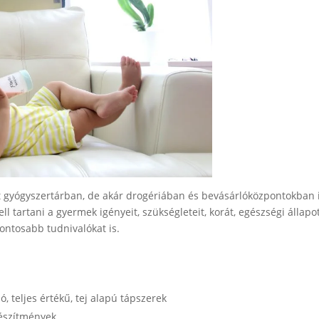
t gyógyszertárban, de akár drogériában és bevásárlóközpontokban i
l tartani a gyermek igényeit, szükségleteit, korát, egészségi állapot
fontosabb tudnivalókat is.
, teljes értékű, tej alapú tápszerek
készítmények