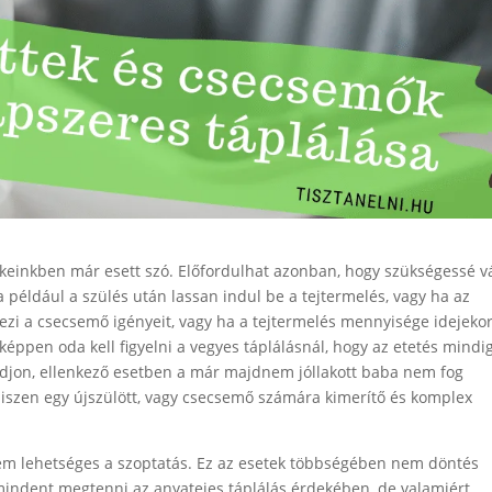
kkeinkben már esett szó. Előfordulhat azonban, hogy szükségessé vá
a például a szülés után lassan indul be a tejtermelés, vagy ha az
i a csecsemő igényeit, vagy ha a tejtermelés mennyisége idejeko
képpen oda kell figyelni a vegyes táplálásnál, hogy az etetés mindi
tódjon, ellenkező esetben a már majdnem jóllakott baba nem fog
iszen egy újszülött, vagy csecsemő számára kimerítő és komplex
nem lehetséges a szoptatás. Ez az esetek többségében nem döntés
mindent megtenni az anyatejes táplálás érdekében, de valamiért