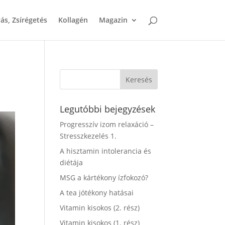
ás, Zsírégetés
Kollagén
Magazin
Legutóbbi bejegyzések
Progresszív izom relaxáció –
Stresszkezelés 1.
A hisztamin intolerancia és
diétája
MSG a kártékony ízfokozó?
A tea jótékony hatásai
Vitamin kisokos (2. rész)
Vitamin kisokos (1. rész)