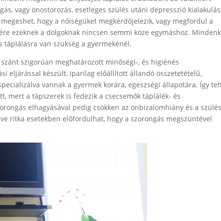
ás, vagy önostorozás, esetleges szülés utáni depresszió kialakulá
s megeshet, hogy a nőiségüket megkérdőjelezik, vagy megfordul a
csére ezeknek a dolgoknak nincsen semmi köze egymáshoz. Mindenk
res táplálásra van szükség a gyermekénél.
 szánt szigorúan meghatározott minőségi-, és higiénés
eljárással készült, iparilag előállított állandó összetetételű,
ecializálva vannak a gyermek korára, egeszségi állapotára. Így te
, mert a tápszerek is fedezik a csecsemők táplálék- és
orongás elhagyásával pedig csökken az önbizalomhiány és a szülé
etve ritka esetekben előfordulhat, hogy a szorongás megszüntével