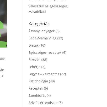
Válasszuk az egészséges
zsiradékot!
Kategóriák
Ásványi anyagok
(6)
Baba-Mama Világ
(23)
Diéták
(16)
Egészséges receptek
(6)
lik
Étkezés
(38)
Fehérje
(2)
rán
Fogyás – Zsírégetés
(22)
g a
Pszichológia
(49)
Receptek
(6)
Szénhidrát
(4)
Szív és érrendszer
(5)