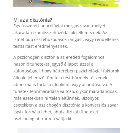
Mi az a disztónia?
Egy összetett neurológiai mozgászavar, melyet
akaratlan izomösszehúzódások jellemeznek. Az
ismétlődő összehúzódások rángást, vagy rendellenes
testtartást eredményeznek.
A pszichogén disztónia az eredeti fogalomhoz
hasonló tüneteket jegyző állapot, azzal a
különbséggel, hogy hátterében pszichológiai faktorok
állnak. Jellemző tünete a test bármely részének
abnormális tartása időnként, vagy állandósulva. A
tünetek fennmaradása változó, olykor maradandóak,
más esetekben hirtelen eltűnnek. Bizonyos
esetekben a pszichogén disztónia a konverziós zavar
egyik formája lehet, ahol a fizikai tüneteket
pszichológiai trauma váltja ki.