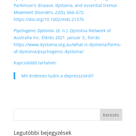
Parkinson’s disease, dystonia, and essential tremor.
Movement Disorders
,
22
(5), 666–672.
https://doi.org/10.1002/mds.21376
Psychogenic Dystonia
. (é. n.). Dystonia Network of
Australia Inc. Elérés 2021. január 3., forrás
https://www.dystonia.org.au/what-is-dystonia/forms-
of-dystonia/psychogenic-dystonia/
Kapcsolódó tartalom:
Mit érdemes tudni a depresszióról?
Legutóbbi bejegyzések