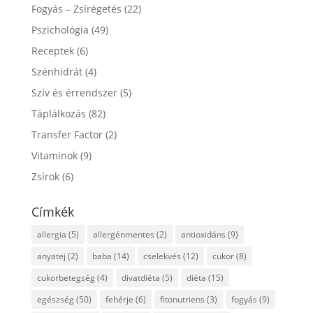
Fogyás – Zsírégetés
(22)
Pszichológia
(49)
Receptek
(6)
Szénhidrát
(4)
Szív és érrendszer
(5)
Táplálkozás
(82)
Transfer Factor
(2)
Vitaminok
(9)
Zsírok
(6)
Címkék
allergia
(5)
allergénmentes
(2)
antioxidáns
(9)
anyatej
(2)
baba
(14)
cselekvés
(12)
cukor
(8)
cukorbetegség
(4)
divatdiéta
(5)
diéta
(15)
egészség
(50)
fehérje
(6)
fitonutriens
(3)
fogyás
(9)