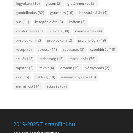
fogyókúra
(10)
glutén
(2)
gluténmentes
(2)
gondolkodás
(32)
gyümölcs
(16)
hozzátáplálás
(4)
hús
(11)
ketogén diéta
(3)
koffein
(2)
komfort evés
(5)
lélektan
(30)
nyomelemek
(4)
prebiotikum
(2)
probiotikum
(2)
pszichológia
(49)
recept
(6)
stressz
(11)
szoptatás
(3)
szénhidrát
(10)
szülés
(12)
terhesség
(12)
táplálkozás
(76)
tápszer
(2)
tévhit
(4)
vitamin
(19)
vérnyomás
(2)
zsír
(15)
zöldség
(19)
ásványi anyagok
(13)
élelmi rost
(14)
étkezés
(67)
2019-2025 TisztanElni.hu