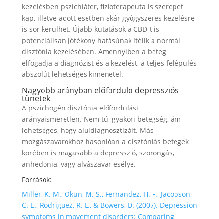
kezelésben pszichiáter, fizioterapeuta is szerepet
kap, illetve adott esetben akár gyógyszeres kezelésre
is sor kerülhet. Újabb kutatások a CBD-t is
potenciálisan jótékony hatásúnak ítélik a normál
disztónia kezelésében. Amennyiben a beteg
elfogadja a diagnózist és a kezelést, a teljes felépülés
abszolút lehetséges kimenetel.
Nagyobb arányban előforduló depressziós
tünetek
A pszichogén disztónia előfordulási
arányaismeretlen. Nem túl gyakori betegség, ám
lehetséges, hogy aluldiagnosztizált. Más
mozgászavarokhoz hasonlóan a disztóniás betegek
körében is magasabb a depresszió, szorongás,
anhedonia, vagy alvászavar esélye.
Források:
Miller, K. M., Okun, M. S., Fernandez, H. F., Jacobson,
C. E., Rodriguez, R. L., & Bowers, D. (2007). Depression
symptoms in movement disorders: Comparing