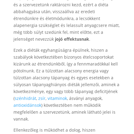
és a szervezetünk raktározni kezd, ezért a diéta
abbahagyása után, visszaállva az eredeti
étrendünkre és életmódunkra, a lecsökkent
alapenergia szükséglet és lelassult anyagcsere miatt,
még több súlyt szedünk fel, mint előtte, ezt a
jelenséget nevezzük
jojó effektusnak
.
Ezek a diéták egyhangúságra épülnek, hiszen a
szabályok következtében bizonyos ételcsoportokat
kizárunk az étrendünkből, így a fennmaradókkal kell
pótolnunk. Ez a túlzottan alacsony energia vagy
túlzottan alacsony tápanyag és egyes esetekben a
súlyosan tápanyaghiányos diéták jellemzői, aminek a
következménye, egy vagy több tápanyag deficitjének
(
szénhidrát
,
zsír
,
vitaminok
, ásványi anyagok,
antioxidánsok
) következtében nem működik
megfelelően a szervezetünk, aminek látható jelei is
vannak.
Ellenkezőleg is működhet a dolog, hiszen