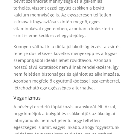
bevitt szénhidrát mennyisége és a glikémiás
terhelés, viszont ezzel együtt csökken a bevitt
kalcium mennyisége is. Az egyszeresen telítetlen
zsírsavak fogyasztása szintén megnő, egyes
vitaminokéval egyetemben, azonban a koleszterin
szint is emelkedik ezzel egyidejűleg.
Könnyen válthat ki a diéta jóllakottság érzést a zsír és
fehérje dús étkezés következményeképp és a fogyás
szempontjából ideális lehet rövidtávon. Azonban
hosszú távú kutatások nem állnak rendelkezésre, így
nem feltétlen biztonságos és ajánlott az alkalmazása.
Azonban megfelelő együttműködéssel, szakemberrel,
létrehozható egy egészséges alternatíva.
Veganizmus
A növényi eredetű táplálkozás aranykorát éli. Azzal,
hogy kíméljük a bolygót és csökkentjük az ökológiai
lábnyomunk, nem azt jelenti, hogy feltétlen
egészséges is amit, vagyis inkább, ahogy fogyasztunk.