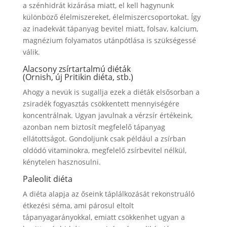
a szénhidrát kizárása miatt, el kell hagynunk
különböző élelmiszereket, élelmiszercsoportokat. Így
az inadekvát tápanyag bevitel miatt, folsav, kalcium,
magnézium folyamatos utánpótlása is szükségessé
válik.
Alacsony zsírtartalmú diéták
(Ornish, új Pritikin diéta, stb.)
Ahogy a nevük is sugallja ezek a diéták elsősorban a
zsiradék fogyasztás csökkentett mennyiségére
koncentrálnak. Ugyan javulnak a vérzsír értékeink,
azonban nem biztosít megfelelő tápanyag
ellátottságot. Gondoljunk csak például a zsírban
oldódó vitaminokra, megfelelő zsírbevitel nélkül,
kénytelen hasznosulni.
Paleolit diéta
A diéta alapja az őseink táplálkozását rekonstruáló
étkezési séma, ami párosul eltolt
tápanyagarányokkal, emiatt csökkenhet ugyan a