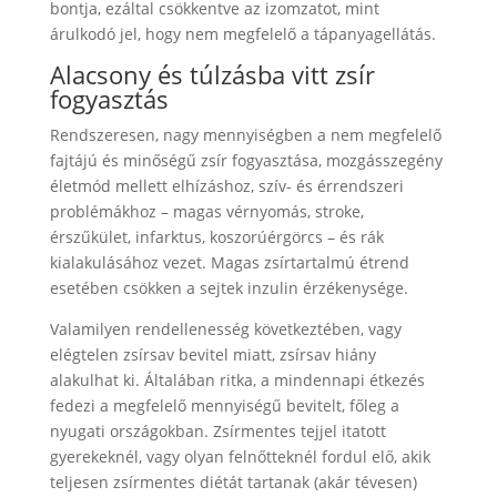
bontja, ezáltal csökkentve az izomzatot, mint
árulkodó jel, hogy nem megfelelő a tápanyagellátás.
Alacsony és túlzásba vitt zsír
fogyasztás
Rendszeresen, nagy mennyiségben a nem megfelelő
fajtájú és minőségű zsír fogyasztása, mozgásszegény
életmód mellett elhízáshoz, szív- és érrendszeri
problémákhoz – magas vérnyomás, stroke,
érszűkület, infarktus, koszorúérgörcs – és rák
kialakulásához vezet. Magas zsírtartalmú étrend
esetében csökken a sejtek inzulin érzékenysége.
Valamilyen rendellenesség következtében, vagy
elégtelen zsírsav bevitel miatt, zsírsav hiány
alakulhat ki. Általában ritka, a mindennapi étkezés
fedezi a megfelelő mennyiségű bevitelt, főleg a
nyugati országokban. Zsírmentes tejjel itatott
gyerekeknél, vagy olyan felnőtteknél fordul elő, akik
teljesen zsírmentes diétát tartanak (akár tévesen)