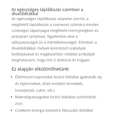
Az egészséges táplálkozás szemben a
divatdiétákkal
Az egészséges táplálkozás alapelve szerint, a
megfelelő táplálkozás a szervezet számára minden
szükséges tápanyagot megfelelő mennyiségben és
arányban tartalmaz, figyelembe véve a
változatosságot és a mértékletességet. Ellenben a
divatdiétákkal, melyek különböző szabályok
beiktatásával és megközelítési móddal próbálják
meghatározni, hogy mit is ehetünk és hogyan.
Ez alapján elkülöníthetünk:
Élelmiszercsoportokat kizáró diétákat (gabonák, tej
és tejtermékek, állati eredetű termékek,
hüvelyesek, cukor, stb.)
Makrotápanyagokat kizáró diétákat (szénhidrát,
zsír)
Csökkent energia bevitelre fókuszáló diétákat