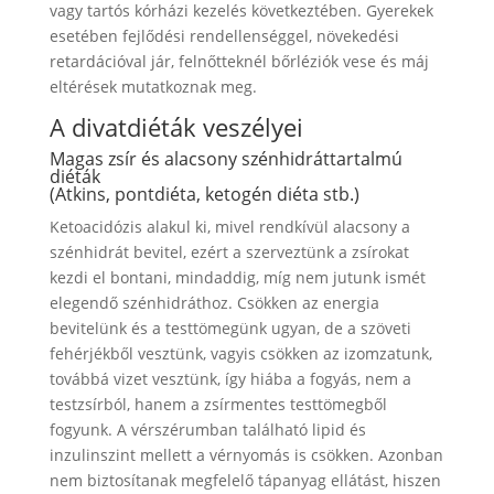
vagy tartós kórházi kezelés következtében. Gyerekek
esetében fejlődési rendellenséggel, növekedési
retardációval jár, felnőtteknél bőrléziók vese és máj
eltérések mutatkoznak meg.
A divatdiéták veszélyei
Magas zsír és alacsony szénhidráttartalmú
diéták
(Atkins, pontdiéta, ketogén diéta stb.)
Ketoacidózis alakul ki, mivel rendkívül alacsony a
szénhidrát bevitel, ezért a szerveztünk a zsírokat
kezdi el bontani, mindaddig, míg nem jutunk ismét
elegendő szénhidráthoz. Csökken az energia
bevitelünk és a testtömegünk ugyan, de a szöveti
fehérjékből vesztünk, vagyis csökken az izomzatunk,
továbbá vizet vesztünk, így hiába a fogyás, nem a
testzsírból, hanem a zsírmentes testtömegből
fogyunk. A vérszérumban található lipid és
inzulinszint mellett a vérnyomás is csökken. Azonban
nem biztosítanak megfelelő tápanyag ellátást, hiszen