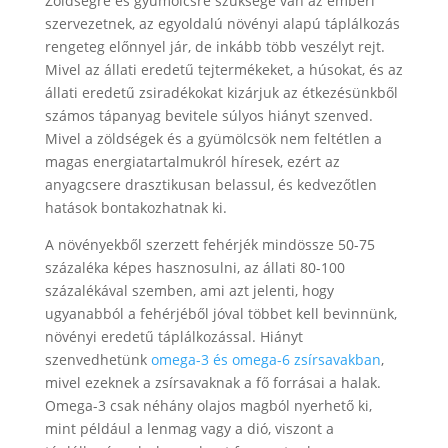
Zöldségre és gyümölcsre szüksége van az emberi
szervezetnek, az egyoldalú növényi alapú táplálkozás
rengeteg előnnyel jár, de inkább több veszélyt rejt.
Mivel az állati eredetű tejtermékeket, a húsokat, és az
állati eredetű zsiradékokat kizárjuk az étkezésünkből
számos tápanyag bevitele súlyos hiányt szenved.
Mivel a zöldségek és a gyümölcsök nem feltétlen a
magas energiatartalmukról híresek, ezért az
anyagcsere drasztikusan belassul, és kedvezőtlen
hatások bontakozhatnak ki.
A növényekből szerzett fehérjék mindössze 50-75
százaléka képes hasznosulni, az állati 80-100
százalékával szemben, ami azt jelenti, hogy
ugyanabból a fehérjéből jóval többet kell bevinnünk,
növényi eredetű táplálkozással. Hiányt
szenvedhetünk
omega-3 és omega-6 zsírsavakban
,
mivel ezeknek a zsírsavaknak a fő forrásai a halak.
Omega-3 csak néhány olajos magból nyerhető ki,
mint például a lenmag vagy a dió, viszont a