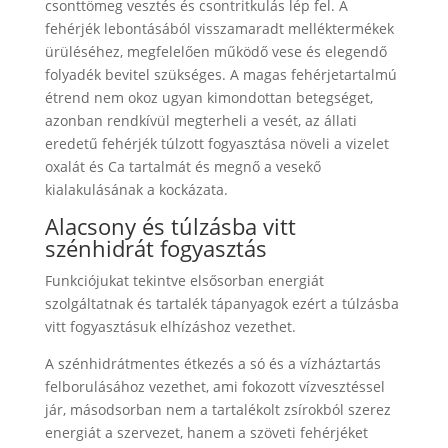
csonttömeg vesztés és csontritkulás lép fel. A
fehérjék lebontásából visszamaradt melléktermékek
ürüléséhez, megfelelően működő vese és elegendő
folyadék bevitel szükséges. A magas fehérjetartalmú
étrend nem okoz ugyan kimondottan betegséget,
azonban rendkívül megterheli a vesét, az állati
eredetű fehérjék túlzott fogyasztása növeli a vizelet
oxalát és Ca tartalmát és megnő a vesekő
kialakulásának a kockázata.
Alacsony és túlzásba vitt
szénhidrát fogyasztás
Funkciójukat tekintve elsősorban energiát
szolgáltatnak és tartalék tápanyagok ezért a túlzásba
vitt fogyasztásuk elhízáshoz vezethet.
A szénhidrátmentes étkezés a só és a vízháztartás
felborulásához vezethet, ami fokozott vízvesztéssel
jár, másodsorban nem a tartalékolt zsírokból szerez
energiát a szervezet, hanem a szöveti fehérjéket