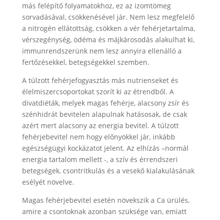
más felépítő folyamatokhoz, ez az izomtömeg
sorvadásával, csökkenésével jár. Nem lesz megfelelő
a nitrogén ellátottság, csökken a vér fehérjetartalma,
vérszegénység, ödéma és májkárosodás alakulhat ki,
immunrendszerünk nem lesz annyira ellenálló a
fertőzésekkel, betegségekkel szemben.
A túlzott fehérjefogyasztás más nutrienseket és
élelmiszercsoportokat szorít ki az étrendből. A
divatdiéták, melyek magas fehérje, alacsony zsír és
szénhidrát bevitelen alapulnak hatásosak, de csak
azért mert alacsony az energia bevitel. A túlzott
fehérjebevitel nem hogy előnyökkel jár, inkább
egészségügyi kockázatot jelent. Az elhízás –normál
energia tartalom mellett -, a szív és érrendszeri
betegségek, csontritkulás és a vesekő kialakulásának
esélyét növelve.
Magas fehérjebevitel esetén növekszik a Ca ürülés,
amire a csontoknak azonban szüksége van, emiatt