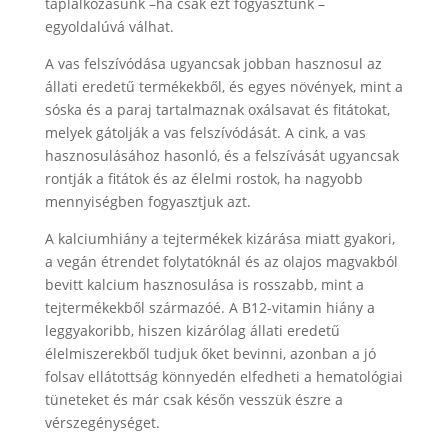
táplálkozásunk –ha csak ezt fogyasztunk –
egyoldalúvá válhat.
A vas felszívódása ugyancsak jobban hasznosul az
állati eredetű termékekből, és egyes növények, mint a
sóska és a paraj tartalmaznak oxálsavat és fitátokat,
melyek gátolják a vas felszívódását. A cink, a vas
hasznosulásához hasonló, és a felszívását ugyancsak
rontják a fitátok és az élelmi rostok, ha nagyobb
mennyiségben fogyasztjuk azt.
A kalciumhiány a tejtermékek kizárása miatt gyakori,
a vegán étrendet folytatóknál és az olajos magvakból
bevitt kalcium hasznosulása is rosszabb, mint a
tejtermékekből származóé. A B12-vitamin hiány a
leggyakoribb, hiszen kizárólag állati eredetű
élelmiszerekből tudjuk őket bevinni, azonban a jó
folsav ellátottság könnyedén elfedheti a hematológiai
tüneteket és már csak későn vesszük észre a
vérszegénységet.