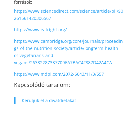
források:
https://www.sciencedirect.com/science/article/pii/S0
261561420306567
https://www.eatright.org/
https://www.cambridge.org/core/journals/proceedin
gs-of-the-nutrition-society/article/longterm-health-
of-vegetarians-and-
vegans/263822873377096A7BAC4F887D42A4CA
https://www.mdpi.com/2072-6643/11/3/557
Kapcsolódó tartalom:
Kerüljük el a divatdiétákat