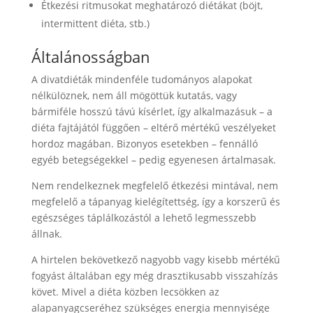
Étkezési ritmusokat meghatározó diétákat (böjt,
intermittent diéta, stb.)
Általánosságban
A divatdiéták mindenféle tudományos alapokat
nélkülöznek, nem áll mögöttük kutatás, vagy
bármiféle hosszú távú kísérlet, így alkalmazásuk – a
diéta fajtájától függően – eltérő mértékű veszélyeket
hordoz magában. Bizonyos esetekben – fennálló
egyéb betegségekkel – pedig egyenesen ártalmasak.
Nem rendelkeznek megfelelő étkezési mintával, nem
megfelelő a tápanyag kielégítettség, így a korszerű és
egészséges táplálkozástól a lehető legmesszebb
állnak.
A hirtelen bekövetkező nagyobb vagy kisebb mértékű
fogyást általában egy még drasztikusabb visszahízás
követ. Mivel a diéta közben lecsökken az
alapanyagcseréhez szükséges energia mennyisége