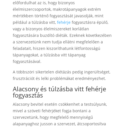
előfordulhat az is, hogy bizonyos
élelmiszercsoportok, makrotápanyagok extrém
mértékben történő fogyasztását javasolják, mint
például a túlzásba vitt,
fehérje
fogyasztásra épülő,
vagy a bizonyos élelmiszereket korlátlan
fogyasztására buzdító diéták. Ezeknek következében
a szervezetünk nem tudja ellátni megfelelően a
feladatait, hiszen kiszoríthatunk létfontosságú
tápanyagokat, a túlzásba vitt tápanyag
fogyasztásával.
A többszöri sikertelen diétázás pedig ingerültséget,
frusztrációt és lelki problémákat eredményezhet.
Alacsony és túlzásba vitt fehérje
fogyasztás
Alacsony bevitel esetén csökkenhet a testsúlyunk,
mivel a szöveti fehérjéket fogja bontani a
szervezetünk, hogy megfelelő mennyiségű
alapanyaghoz jusson a szervezet, átcsoportosítva