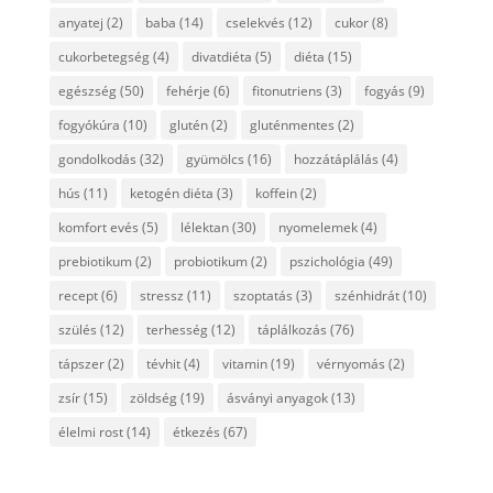
anyatej
(2)
baba
(14)
cselekvés
(12)
cukor
(8)
cukorbetegség
(4)
divatdiéta
(5)
diéta
(15)
egészség
(50)
fehérje
(6)
fitonutriens
(3)
fogyás
(9)
fogyókúra
(10)
glutén
(2)
gluténmentes
(2)
gondolkodás
(32)
gyümölcs
(16)
hozzátáplálás
(4)
hús
(11)
ketogén diéta
(3)
koffein
(2)
komfort evés
(5)
lélektan
(30)
nyomelemek
(4)
prebiotikum
(2)
probiotikum
(2)
pszichológia
(49)
recept
(6)
stressz
(11)
szoptatás
(3)
szénhidrát
(10)
szülés
(12)
terhesség
(12)
táplálkozás
(76)
tápszer
(2)
tévhit
(4)
vitamin
(19)
vérnyomás
(2)
zsír
(15)
zöldség
(19)
ásványi anyagok
(13)
élelmi rost
(14)
étkezés
(67)