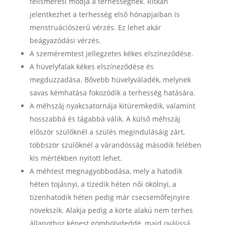
felismerési módja a terhességnek. Ritkán
jelentkezhet a terhesség első hónapjaiban is
menstruációszerű vérzés. Ez lehet akár
beágyazódási vérzés.
A szeméremtest jellegzetes kékes elszíneződése.
A hüvelyfalak kékes elszíneződése és
megduzzadása. Bővebb hüvelyváladék, melynek
savas kémhatása fokozódik a terhesség hatására.
A méhszáj nyakcsatornája kitüremkedik, valamint
hosszabbá és tágabbá válik. A külső méhszáj
először szülőknél a szülés megindulásáig zárt,
többször szülőknél a várandósság második felében
kis mértékben nyitott lehet.
A méhtest megnagyobbodása, mely a hatodik
héten tojásnyi, a tizedik héten női ökölnyi, a
tizenhatodik héten pedig már csecsemőfejnyire
növekszik. Alakja pedig a körte alakú nem terhes
állapothoz képest gömbölydeddé, majd oválissá