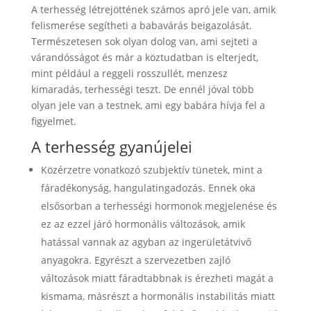
A terhesség létrejöttének számos apró jele van, amik
felismerése segítheti a babavárás beigazolását.
Természetesen sok olyan dolog van, ami sejteti a
várandósságot és már a köztudatban is elterjedt,
mint például a reggeli rosszullét, menzesz
kimaradás, terhességi teszt. De ennél jóval több
olyan jele van a testnek, ami egy babára hívja fel a
figyelmet.
A terhesség gyanújelei
Közérzetre vonatkozó szubjektív tünetek, mint a
fáradékonyság, hangulatingadozás. Ennek oka
elsősorban a terhességi hormonok megjelenése és
ez az ezzel járó hormonális változások, amik
hatással vannak az agyban az ingerületátvivő
anyagokra. Egyrészt a szervezetben zajló
változások miatt fáradtabbnak is érezheti magát a
kismama, másrészt a hormonális instabilitás miatt