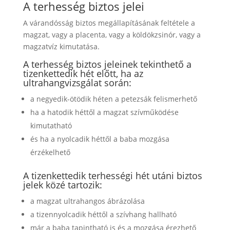
A terhesség biztos jelei
A várandósság biztos megállapításának feltétele a
magzat, vagy a placenta, vagy a köldökzsinór, vagy a
magzatvíz kimutatása.
A terhesség biztos jeleinek tekinthető a
tizenkettedik hét előtt, ha az
ultrahangvizsgálat során:
a negyedik-ötödik héten a petezsák felismerhető
ha a hatodik héttől a magzat szívműködése
kimutatható
és ha a nyolcadik héttől a baba mozgása
érzékelhető
A tizenkettedik terhességi hét utáni biztos
jelek közé tartozik:
a magzat ultrahangos ábrázolása
a tizennyolcadik héttől a szívhang hallható
már a baba tapintható is és a mozgása érezhető