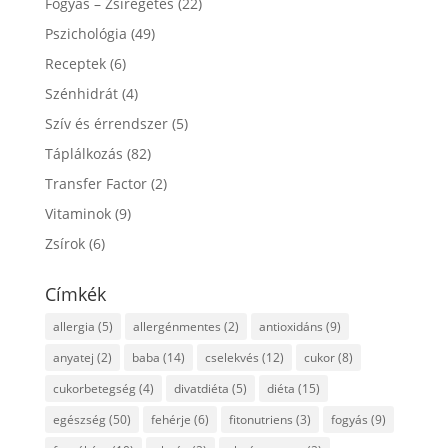
Fogyás – Zsírégetés
(22)
Pszichológia
(49)
Receptek
(6)
Szénhidrát
(4)
Szív és érrendszer
(5)
Táplálkozás
(82)
Transfer Factor
(2)
Vitaminok
(9)
Zsírok
(6)
Címkék
allergia
(5)
allergénmentes
(2)
antioxidáns
(9)
anyatej
(2)
baba
(14)
cselekvés
(12)
cukor
(8)
cukorbetegség
(4)
divatdiéta
(5)
diéta
(15)
egészség
(50)
fehérje
(6)
fitonutriens
(3)
fogyás
(9)