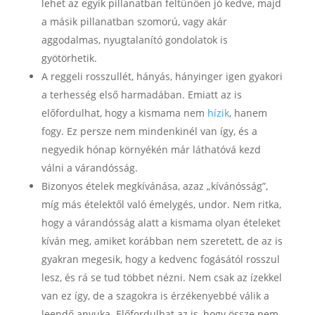
lehet az egyik pillanatban feltűnően jó kedve, majd
a másik pillanatban szomorú, vagy akár
aggodalmas, nyugtalanító gondolatok is
gyötörhetik.
A reggeli rosszullét, hányás, hányinger igen gyakori
a terhesség első harmadában. Emiatt az is
előfordulhat, hogy a kismama nem
hízik
, hanem
fogy. Ez persze nem mindenkinél van így, és a
negyedik hónap környékén már láthatóvá kezd
válni a várandósság.
Bizonyos ételek megkívánása, azaz „kívánósság”,
míg más ételektől való émelygés, undor. Nem ritka,
hogy a várandósság alatt a kismama olyan ételeket
kíván meg, amiket korábban nem szeretett, de az is
gyakran megesik, hogy a kedvenc fogásától rosszul
lesz, és rá se tud többet nézni. Nem csak az ízekkel
van ez így, de a szagokra is érzékenyebbé válik a
leendő anyuka. Előfordulhat az is, hogy össze nem