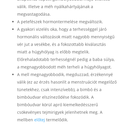
válik. Illetve a méh nyálkahártyájának a
megvastagodása.
A petefészek hormontermelése megváltozik.
A gyakori vizelés oka, hogy a terhességgel járó
hormonális változások miatt nagyobb mennyiségű
vér jut a vesékbe, és a fokozottabb kiválasztás
miatt a húgyhólyag is előbb megtelik.
Előrehaladotabb terhességnél pedig a baba súlya,
a megnagyobbodott méh terheli a húgyhólyagot.
A mell megnagyobbodik, megduzzad, érzékennyé
válik (ez az érzés hasonlít a menstruációt megelőző
tünetekhez, csak intenzívebb), a bimbó és a
bimbóudvar elszíneződése fokozódik. A
bimbóudvar körül apró kiemelkedésszerű
csökevényes tejmirigyek jelenhetnek meg. A
mellben
előtej
termelődik.