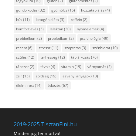
fogyókúra
(10)
glutén
(2)
gluténmentes
(2)
gondolkodás
(32)
gyümölcs
(16)
hozzátáplálás
(4)
hús
(11)
ketogén diéta
(3)
koffein
(2)
komfort evés
(5)
lélektan
(30)
nyomelemek
(4)
prebiotikum
(2)
probiotikum
(2)
pszichológia
(49)
recept
(6)
stressz
(11)
szoptatás
(3)
szénhidrát
(10)
szülés
(12)
terhesség
(12)
táplálkozás
(76)
tápszer
(2)
tévhit
(4)
vitamin
(19)
vérnyomás
(2)
zsír
(15)
zöldség
(19)
ásványi anyagok
(13)
élelmi rost
(14)
étkezés
(67)
2019-2025 TisztanElni.hu
Minden jog fenntartva!