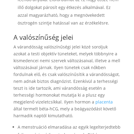
illő dolgokat párosít egy étkezés alkalmával. Ez
azzal magyarázható, hogy a megnövekedett
ösztrogén szintje hatással van az érzékelésre.
A valószínűség jelei
A várandósság valószínűségi jelei közé soroljuk
azokat a testi objektív tüneteket, melyek többnyire a
kismedencei nemi szervek változásaival, illetve a mell
változásával járnak. Ilyen tünetek csak nőkben
fordulnak elő, és csak valószínűsítik a várandósságot,
nem adnak biztos diagnózist. Ezenkívül a terhességi
teszt is ide tartozik, ami várandósság esetén a
terhességi hormonokat mutatja ki a plusz egy
megjelenő vizeletcsíkkal. Ilyen hormon a
placenta
által termelt béta-hCG, mely a beágyazódást követő
harmadik naptól kimutatható.
A menstruáció elmaradása az egyik legelterjedtebb