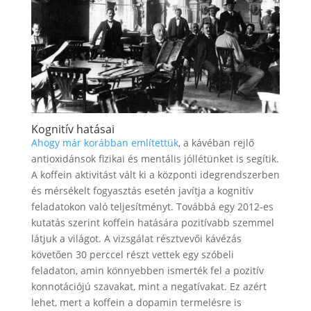
Kognitív hatásai
Ahogy már korábban említettük
, a kávéban rejlő
antioxidánsok fizikai és mentális jóllétünket is segítik.
A koffein aktivitást vált ki a központi idegrendszerben
és mérsékelt fogyasztás esetén javítja a kognitív
feladatokon való teljesítményt. Továbbá egy 2012-es
kutatás szerint koffein hatására pozitívabb szemmel
látjuk a világot. A vizsgálat résztvevői kávézás
követően 30 perccel részt vettek egy szóbeli
feladaton, amin könnyebben ismerték fel a pozitív
konnotációjú szavakat, mint a negatívakat. Ez azért
lehet, mert a koffein a dopamin termelésre is