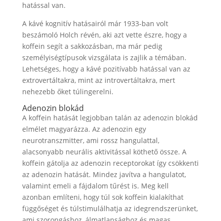
hatással van.
A kávé kognitív hatásairól már 1933-ban volt
beszámoló Holch révén, aki azt vette észre, hogy a
koffein segít a sakkozásban, ma már pedig
személyiségtípusok vizsgálata is zajlik a témában.
Lehetséges, hogy a kávé pozitívabb hatással van az
extrovertáltakra, mint az introvertáltakra, mert
nehezebb őket túlingerelni.
Adenozin blokád
A koffein hatását legjobban talán az adenozin blokád
elmélet magyarázza. Az adenozin egy
neurotranszmitter, ami rossz hangulattal,
alacsonyabb neurális aktivitással köthető össze. A
koffein gátolja az adenozin receptorokat így csökkenti
az adenozin hatását. Mindez javítva a hangulatot,
valamint emeli a fájdalom tűrést is. Meg kell
azonban említeni, hogy túl sok koffein kialakíthat
függőséget és túlstimulálhatja az idegrendszerünket,
ami szorongáshoz, álmatlansághoz és magas