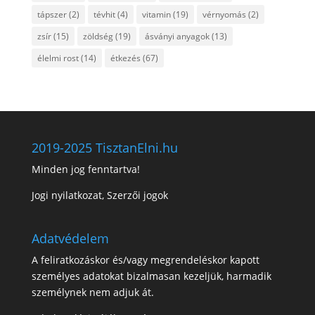
tápszer
(2)
tévhit
(4)
vitamin
(19)
vérnyomás
(2)
zsír
(15)
zöldség
(19)
ásványi anyagok
(13)
élelmi rost
(14)
étkezés
(67)
2019-2025 TisztanElni.hu
Minden jog fenntartva!
Jogi nyilatkozat, Szerzői jogok
Adatvédelem
A feliratkozáskor és/vagy megrendeléskor kapott
személyes adatokat bizalmasan kezeljük, harmadik
személynek nem adjuk át.