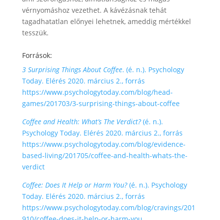
vérnyomáshoz vezethet. A kávézásnak tehát
tagadhatatlan előnyei lehetnek, ameddig mértékkel
tesszük.
Források:
3 Surprising Things About Coffee
. (é. n.). Psychology
Today. Elérés 2020. március 2., forrás
https://www.psychologytoday.com/blog/head-
games/201703/3-surprising-things-about-coffee
Coffee and Health: What’s The Verdict?
(é. n.).
Psychology Today. Elérés 2020. március 2., forrás
https://www.psychologytoday.com/blog/evidence-
based-living/201705/coffee-and-health-whats-the-
verdict
Coffee: Does It Help or Harm You?
(é. n.). Psychology
Today. Elérés 2020. március 2., forrás
https://www.psychologytoday.com/blog/cravings/201
910/coffee-does-it-help-or-harm-you