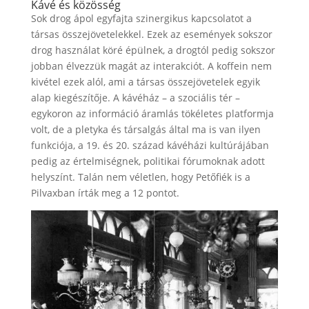
Kávé és közösség
Sok drog ápol egyfajta szinergikus kapcsolatot a
társas összejövetelekkel. Ezek az események sokszor
drog használat köré épülnek, a drogtól pedig sokszor
jobban élvezzük magát az interakciót. A koffein nem
kivétel ezek alól, ami a társas összejövetelek egyik
alap kiegészítője. A kávéház – a szociális tér –
egykoron az információ áramlás tökéletes platformja
volt, de a pletyka és társalgás által ma is van ilyen
funkciója, a 19. és 20. század kávéházi kultúrájában
pedig az értelmiségnek, politikai fórumoknak adott
helyszínt. Talán nem véletlen, hogy Petőfiék is a
Pilvaxban írták meg a 12 pontot.