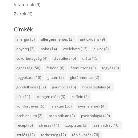
Vitaminok
(9)
Zsírok
(6)
Címkék
allergia
(5)
allergénmentes
(2)
antioxidáns
(9)
anyatej
(2)
baba
(14)
cselekvés
(12)
cukor
(8)
cukorbetegség
(4)
divatdiéta
(5)
diéta
(15)
egészség
(50)
fehérje
(6)
fitonutriens
(3)
fogyás
(9)
fogyókúra
(10)
glutén
(2)
gluténmentes
(2)
gondolkodás
(32)
gyümölcs
(16)
hozzátáplálás
(4)
hús
(11)
ketogén diéta
(3)
koffein
(2)
komfort evés
(5)
lélektan
(30)
nyomelemek
(4)
prebiotikum
(2)
probiotikum
(2)
pszichológia
(49)
recept
(6)
stressz
(11)
szoptatás
(3)
szénhidrát
(10)
szülés
(12)
terhesség
(12)
táplálkozás
(76)