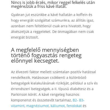
Nincs is jobb érzés, mikor reggel felkelés után
megérezzük a friss kávé illatát.
Gyakran jut eszünkbe a kávé hallatán a koffein és
hogy energiát szolgáltat számunkra, az állítás igaz,
azonban nem feltétlenül csak arra hivatott, hogy
átvészeljük a reggeleket. De önmagában nem csak
energiát biztosít.
A megfelelő mennyiségben
történő fogyasztás rengeteg
előnnyel kecsegtet.
Az élvezeti faktor mellett számtalan pozitív hatással
rendelkezik. Hatásosan csökkenti a különböző
betegségek kialakulásának rizikóját, például a szív és
érrendszeri betegségek, a II. típusú diabétesz és a
Parkinson kórét. A kávé rengeteg hasznos
komponenst és összetevőt tartalmaz,
B2- B3-
vitamint
,
magnéziumot
,
káliumot
,
fenolokat
és