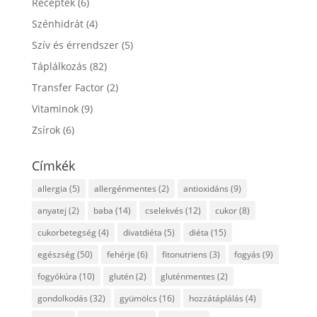
Receptek
(6)
Szénhidrát
(4)
Szív és érrendszer
(5)
Táplálkozás
(82)
Transfer Factor
(2)
Vitaminok
(9)
Zsírok
(6)
Címkék
allergia
(5)
allergénmentes
(2)
antioxidáns
(9)
anyatej
(2)
baba
(14)
cselekvés
(12)
cukor
(8)
cukorbetegség
(4)
divatdiéta
(5)
diéta
(15)
egészség
(50)
fehérje
(6)
fitonutriens
(3)
fogyás
(9)
fogyókúra
(10)
glutén
(2)
gluténmentes
(2)
gondolkodás
(32)
gyümölcs
(16)
hozzátáplálás
(4)