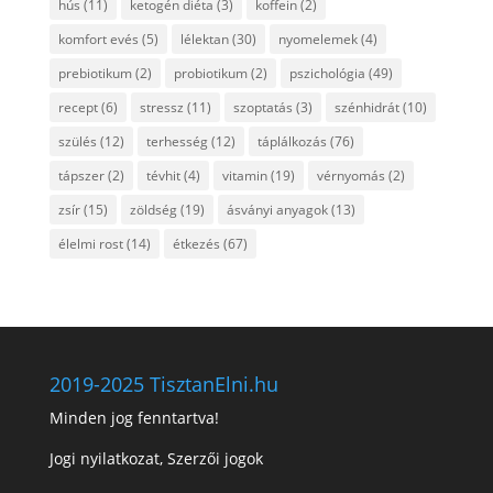
hús
(11)
ketogén diéta
(3)
koffein
(2)
komfort evés
(5)
lélektan
(30)
nyomelemek
(4)
prebiotikum
(2)
probiotikum
(2)
pszichológia
(49)
recept
(6)
stressz
(11)
szoptatás
(3)
szénhidrát
(10)
szülés
(12)
terhesség
(12)
táplálkozás
(76)
tápszer
(2)
tévhit
(4)
vitamin
(19)
vérnyomás
(2)
zsír
(15)
zöldség
(19)
ásványi anyagok
(13)
élelmi rost
(14)
étkezés
(67)
2019-2025 TisztanElni.hu
Minden jog fenntartva!
Jogi nyilatkozat, Szerzői jogok