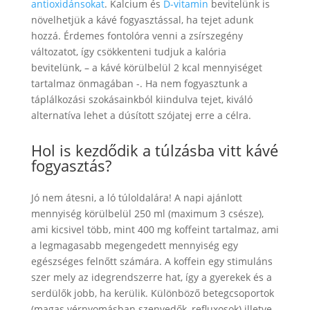
antioxidánsokat
. Kalcium és
D-vitamin
bevitelünk is
növelhetjük a kávé fogyasztással, ha tejet adunk
hozzá. Érdemes fontolóra venni a zsírszegény
változatot, így csökkenteni tudjuk a kalória
bevitelünk, – a kávé körülbelül 2 kcal mennyiséget
tartalmaz önmagában -. Ha nem fogyasztunk a
táplálkozási szokásainkból kiindulva tejet, kiváló
alternatíva lehet a dúsított szójatej erre a célra.
Hol is kezdődik a túlzásba vitt kávé
fogyasztás?
Jó nem átesni, a ló túloldalára! A napi ajánlott
mennyiség körülbelül 250 ml (maximum 3 csésze),
ami kicsivel több, mint 400 mg koffeint tartalmaz, ami
a legmagasabb megengedett mennyiség egy
egészséges felnőtt számára. A koffein egy stimuláns
szer mely az idegrendszerre hat, így a gyerekek és a
serdülők jobb, ha kerülik. Különböző betegcsoportok
(magas vérnyomásban szenvedők, refluxosok) illetve