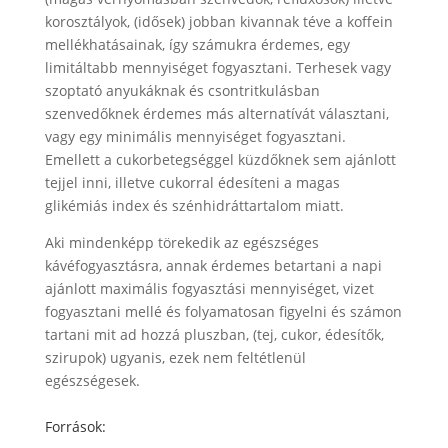
korosztályok, (idősek) jobban kivannak téve a koffein
mellékhatásainak, így számukra érdemes, egy
limitáltabb mennyiséget fogyasztani. Terhesek vagy
szoptató anyukáknak és csontritkulásban
szenvedőknek érdemes más alternatívát választani,
vagy egy minimális mennyiséget fogyasztani.
Emellett a cukorbetegséggel küzdőknek sem ajánlott
tejjel inni, illetve cukorral édesíteni a magas
glikémiás index és szénhidráttartalom miatt.
Aki mindenképp törekedik az egészséges
kávéfogyasztásra, annak érdemes betartani a napi
ajánlott maximális fogyasztási mennyiséget, vizet
fogyasztani mellé és folyamatosan figyelni és számon
tartani mit ad hozzá pluszban, (tej, cukor, édesítők,
szirupok) ugyanis, ezek nem feltétlenül
egészségesek.
Források: