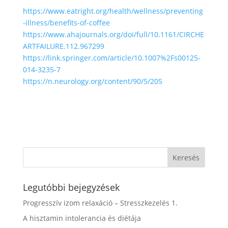
https://www.eatright.org/health/wellness/preventing
-illness/benefits-of-coffee
https://www.ahajournals.org/doi/full/10.1161/CIRCHE
ARTFAILURE.112.967299
https://link.springer.com/article/10.1007%2Fs00125-
014-3235-7
https://n.neurology.org/content/90/5/205
Legutóbbi bejegyzések
Progresszív izom relaxáció – Stresszkezelés 1.
A hisztamin intolerancia és diétája