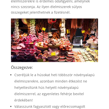
élelmiszerekre is érdemes odafigyelni, amelynek
nincs szezonja. Az ilyen élelmiszerek súlyos
összegeket jelenthetnek a fizetésnél.
Összegezve:
Cseréljük le a húsokat heti többször növényalapú
élelmiszerekre, azonban minden étkezést ne
helyettesítünk hús helyett növényalapú
élelmiszerrel, az egyenletes fehérje bevitel
érdekében!
Válasszunk fagyasztott vagy előrecsomagolt