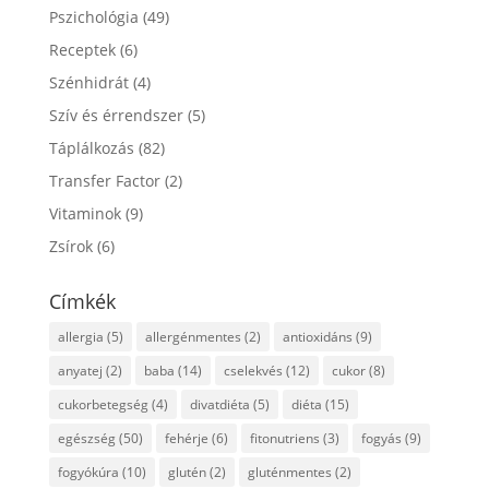
Pszichológia
(49)
Receptek
(6)
Szénhidrát
(4)
Szív és érrendszer
(5)
Táplálkozás
(82)
Transfer Factor
(2)
Vitaminok
(9)
Zsírok
(6)
Címkék
allergia
(5)
allergénmentes
(2)
antioxidáns
(9)
anyatej
(2)
baba
(14)
cselekvés
(12)
cukor
(8)
cukorbetegség
(4)
divatdiéta
(5)
diéta
(15)
egészség
(50)
fehérje
(6)
fitonutriens
(3)
fogyás
(9)
fogyókúra
(10)
glutén
(2)
gluténmentes
(2)