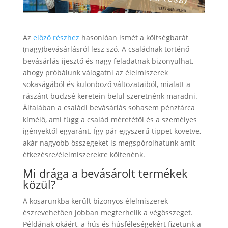
Az
előző részhez
hasonlóan ismét a költségbarát
(nagy)bevásárlásról lesz szó. A családnak történő
bevásárlás ijesztő és nagy feladatnak bizonyulhat,
ahogy próbálunk válogatni az élelmiszerek
sokaságából és különböző változataiból, mialatt a
rászánt büdzsé keretein belül szeretnénk maradni.
Általában a családi bevásárlás sohasem pénztárca
kímélő, ami függ a család méretétől és a személyes
igényektől egyaránt. Így pár egyszerű tippet követve,
akár nagyobb összegeket is megspórolhatunk amit
étkezésre/élelmiszerekre költenénk.
Mi drága a bevásárolt termékek
közül?
A kosarunkba került bizonyos élelmiszerek
észrevehetően jobban megterhelik a végösszeget.
Példának okáért, a hús és húsféleségekért fizetünk a