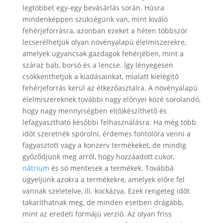
legtöbbet egy-egy bevásárlás során. Húsra
mindenképpen szükségünk van, mint kiváló
fehérjeforrásra, azonban ezeket a héten többször
lecserélhetjük olyan növényalapú élelmiszerekre,
amelyek ugyancsak gazdagok fehérjében, mint a
száraz bab, borsó és a lencse. Így lényegesen
csökkenthetjük a kiadásainkat, mialatt kielégítő
fehérjeforrás kerül az étkezőasztalra. A növényalapú
élelmiszereknek további nagy előnyei közé sorolandó,
hogy nagy mennyiségben el(ő)készíthető és
lefagyasztható későbbi felhasználásra. Ha még több
időt szeretnék spórolni, érdemes fontolóra venni a
fagyasztott vagy a konzerv termékeket, de mindig
győződjünk meg arról, hogy hozzáadott cukor,
nátrium
és só mentesek a termékek. Továbbá
ügyeljünk azokra a termékekre, amelyek előre fel
vannak szeletelve, ill. kockázva. Ezek rengeteg időt
takaríthatnak meg, de minden esetben drágább,
mint az eredeti formájú verzió. Az olyan friss