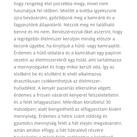
hogy rengeteg étel pocsékba megy, mivel nem
használjuk fel időben. Mielőtt a boltba igyekszünk
újra bevásárolni, győződjünk meg a kamránk és a
fagyasztónk állapotáról. Nézzük meg mi található
benne és mi nem. Rendszerezzük őket aszerint, hogy
a legrégebbi élelmiszer kerüljön mindig először a
kezünk ügyébe, ha kinyitjuk a hűtő- vagy kamraajtót.
Érdemes a hűtő oldalára és a kamrában egy papíron
vezetni az élelmiszerekről egy listát, ami tartalmazza
a mennyiségüket és hogy mikor került oda. Így az
elsőként be és elsőként ki elvét alkalmazva,
drasztikusan csökkenthetjük az élelmiszer-
hulladékot. A kenyér pazarlás elkerülése végett,
érdemes a frissen vásárolt kenyeret felszeleteltetni
és a felét lefagyasztani. Mikróban körülbelül 30
másodperc alatt kiengedhető az elfogyasztani kívánt
mennyiség. Érdemes a hétre szánt zöldség és
gyümölcs mennyiség felét a hét elején megvásárolni,
aztán amikor elfogy, a hét hátralévő részére