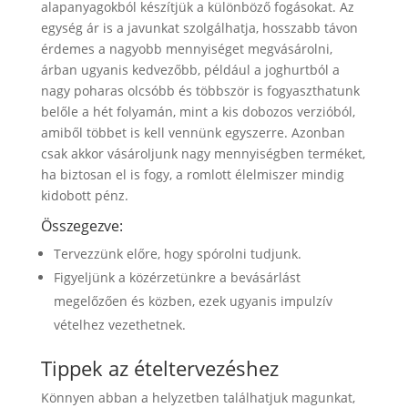
alapanyagokból készítjük a különböző fogásokat. Az
egység ár is a javunkat szolgálhatja, hosszabb távon
érdemes a nagyobb mennyiséget megvásárolni,
árban ugyanis kedvezőbb, például a joghurtból a
nagy poharas olcsóbb és többször is fogyaszthatunk
belőle a hét folyamán, mint a kis dobozos verzióból,
amiből többet is kell vennünk egyszerre. Azonban
csak akkor vásároljunk nagy mennyiségben terméket,
ha biztosan el is fogy, a romlott élelmiszer mindig
kidobott pénz.
Összegezve:
Tervezzünk előre, hogy spórolni tudjunk.
Figyeljünk a közérzetünkre a bevásárlást
megelőzően és közben, ezek ugyanis impulzív
vételhez vezethetnek.
Tippek az ételtervezéshez
Könnyen abban a helyzetben találhatjuk magunkat,