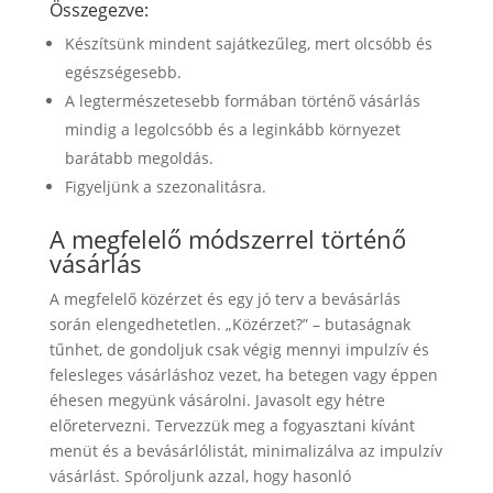
Összegezve:
Készítsünk mindent sajátkezűleg, mert olcsóbb és
egészségesebb.
A legtermészetesebb formában történő vásárlás
mindig a legolcsóbb és a leginkább környezet
barátabb megoldás.
Figyeljünk a szezonalitásra.
A megfelelő módszerrel történő
vásárlás
A megfelelő közérzet és egy jó terv a bevásárlás
során elengedhetetlen. „Közérzet?” – butaságnak
tűnhet, de gondoljuk csak végig mennyi impulzív és
felesleges vásárláshoz vezet, ha betegen vagy éppen
éhesen megyünk vásárolni. Javasolt egy hétre
előretervezni. Tervezzük meg a fogyasztani kívánt
menüt és a bevásárlólistát, minimalizálva az impulzív
vásárlást. Spóroljunk azzal, hogy hasonló