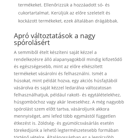
termékeket. Ellenőrizzük a hozzáadott só- és
cukortartalmat. Kerüljük az előre szeletelt és
kockázott termékeket, ezek általában drágábbak.
Apró változtatások a nagy
spórolásért
A semmiből ételt készíteni saját kézzel a
rendelkezésre álló alapanyagokból mindig kifizetődő
és egészségesebb, mint az előre elkészített
termékeket vásárolni és felhasználni. Ismét a
húsokat, mint példát hozva, egy akciós húsfajtából
vásárolva és saját kézzel ledarálva változatosan
felhasználhatjuk, például rakott- és egytálételekhez,
húsgombóchoz vagy akár levesekhez. A még nagyobb
spórolást szem előtt tartva, vásároljunk akkora
mennyiséget, ami lefed több egymástól független
étkezést is. Zöldség- és gyümölcsvásárlás esetén
törekedjünk a lehető legtermészetesebb formában
történő vételre. Általánosságban ez a legolcsóbb