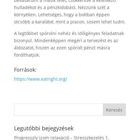
bevásárolni a másik felét, csökkentve a keletkező
hulladékot és a pénzkidobást. Nézzünk szét a
környéken. Lehetséges, hogy a boltban éppen
olcsóbb a karalábé, mint a piacon, sosem lehet tudni.
A legtöbbet spórolni nehéz és időigényes feladatnak
bizonyul. Mindenképpen megéri a tervezést és az
áldozatot, hiszen az ezen spórolt pénzt másra
fordíthatjuk.
Források:
https://www.eatright.org/
Legutóbbi bejegyzések
Progresszív izom relaxáció – Stresszkezelés 1.