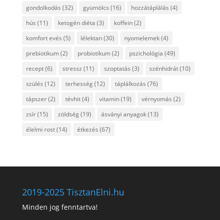
gondolkodás
(32)
gyümölcs
(16)
hozzátáplálás
(4)
hús
(11)
ketogén diéta
(3)
koffein
(2)
komfort evés
(5)
lélektan
(30)
nyomelemek
(4)
prebiotikum
(2)
probiotikum
(2)
pszichológia
(49)
recept
(6)
stressz
(11)
szoptatás
(3)
szénhidrát
(10)
szülés
(12)
terhesség
(12)
táplálkozás
(76)
tápszer
(2)
tévhit
(4)
vitamin
(19)
vérnyomás
(2)
zsír
(15)
zöldség
(19)
ásványi anyagok
(13)
élelmi rost
(14)
étkezés
(67)
2019-2025 TisztanElni.hu
Minden jog fenntartva!