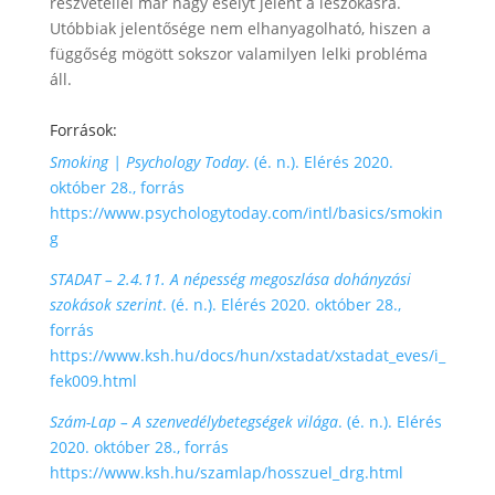
részvétellel már nagy esélyt jelent a leszokásra.
Utóbbiak jelentősége nem elhanyagolható, hiszen a
függőség mögött sokszor valamilyen lelki probléma
áll.
Források:
Smoking | Psychology Today
. (é. n.). Elérés 2020.
október 28., forrás
https://www.psychologytoday.com/intl/basics/smokin
g
STADAT – 2.4.11. A népesség megoszlása dohányzási
szokások szerint
. (é. n.). Elérés 2020. október 28.,
forrás
https://www.ksh.hu/docs/hun/xstadat/xstadat_eves/i_
fek009.html
Szám-Lap – A szenvedélybetegségek világa
. (é. n.). Elérés
2020. október 28., forrás
https://www.ksh.hu/szamlap/hosszuel_drg.html