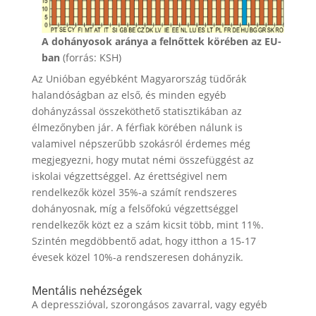
A dohányosok aránya a felnőttek körében az EU-
ban
(forrás: KSH)
Az Unióban egyébként Magyarország tüdőrák
halandóságban az első, és minden egyéb
dohányzással összeköthető statisztikában az
élmezőnyben jár. A férfiak körében nálunk is
valamivel népszerűbb szokásról érdemes még
megjegyezni, hogy mutat némi összefüggést az
iskolai végzettséggel. Az érettségivel nem
rendelkezők közel 35%-a számít rendszeres
dohányosnak, míg a felsőfokú végzettséggel
rendelkezők közt ez a szám kicsit több, mint 11%.
Szintén megdöbbentő adat, hogy itthon a 15-17
évesek közel 10%-a rendszeresen dohányzik.
Mentális nehézségek
A depresszióval, szorongásos zavarral, vagy egyéb