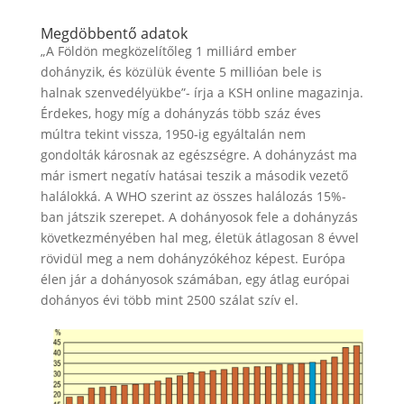
Megdöbbentő adatok
„A Földön megközelítőleg 1 milliárd ember
dohányzik, és közülük évente 5 millióan bele is
halnak szenvedélyükbe”- írja a KSH online magazinja.
Érdekes, hogy míg a dohányzás több száz éves
múltra tekint vissza, 1950-ig egyáltalán nem
gondolták károsnak az egészségre. A dohányzást ma
már ismert negatív hatásai teszik a második vezető
halálokká. A WHO szerint az összes halálozás 15%-
ban játszik szerepet. A dohányosok fele a dohányzás
következményében hal meg, életük átlagosan 8 évvel
rövidül meg a nem dohányzókéhoz képest. Európa
élen jár a dohányosok számában, egy átlag európai
dohányos évi több mint 2500 szálat szív el.