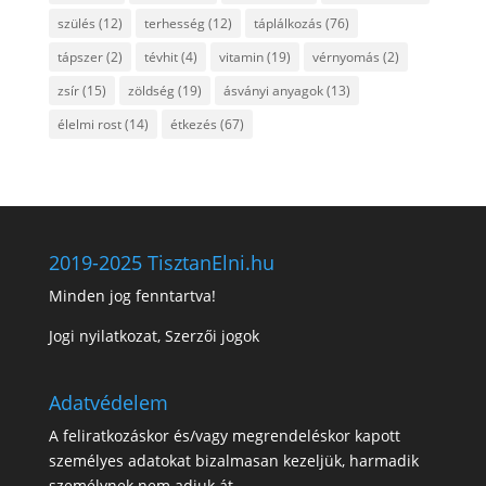
szülés
(12)
terhesség
(12)
táplálkozás
(76)
tápszer
(2)
tévhit
(4)
vitamin
(19)
vérnyomás
(2)
zsír
(15)
zöldség
(19)
ásványi anyagok
(13)
élelmi rost
(14)
étkezés
(67)
2019-2025 TisztanElni.hu
Minden jog fenntartva!
Jogi nyilatkozat, Szerzői jogok
Adatvédelem
A feliratkozáskor és/vagy megrendeléskor kapott
személyes adatokat bizalmasan kezeljük, harmadik
személynek nem adjuk át.