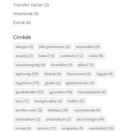
Transfer Factor
(2)
Vitaminok
(9)
Zsírok
(6)
Címkék
allergia
(5)
allergénmentes
(2)
antioxidáns
(9)
anyatej
(2)
baba
(14)
cselekvés
(12)
cukor
(8)
cukorbetegség
(4)
divatdiéta
(5)
diéta
(15)
egészség
(50)
fehérje
(6)
fitonutriens
(3)
fogyás
(9)
fogyókúra
(10)
glutén
(2)
gluténmentes
(2)
gondolkodás
(32)
gyümölcs
(16)
hozzátáplálás
(4)
hús
(11)
ketogén diéta
(3)
koffein
(2)
komfort evés
(5)
lélektan
(30)
nyomelemek
(4)
prebiotikum
(2)
probiotikum
(2)
pszichológia
(49)
recept
(6)
stressz
(11)
szoptatás
(3)
szénhidrát
(10)