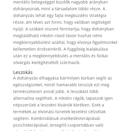
mentális betegséggel küzdők nagyobb arányban
dohányoznak, mint a társadalom többi része. A
dohányzás tehát egy fajta megküzdési stratégia
része, ám téves azt hinni, hogy valóban segítséget
nyújt. A szokást viszont fenntartja, hogy dohányban
megtalálható nikotin rövid távon hozhat némi
megkönnyebbülést azáltal, hogy elvonja figyelmünket
kellemetlen érzéseinkről. A függőség kialakulása
után ez a megkönnyebbülés a mentális és fizikai
sóvárgás kielégítéséből származik.
Leszokás
A dohányzás elhagyása bármilyen korban segíti az
egészségünket, minél hamarabb tesszük ezt meg
természetesen annál jobb. A leszokást több
alternatíva segítheti. A nikotin rágók, tapaszok igen
népszerűek a leszokni kívánók körében. Ezek a
termékek az elvonási tünetek kezelést célzottak
segíteni. Kombinálásuk viselkedésterápiával,
pszichoterápiával, önsegítő csoportokban való