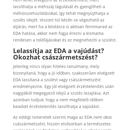
lassíthatja a méhszáj tágulását és gyengítheti a
méhösszehúzódásokat, így tehát megnyújthatja a
szülés idejét. Viszont túl későn se végezhető az
eljárás, mert ha a kitolásra is aktívan fennmarad az
EDA hatása, akkor nem fogja érezni a kismama
rendesen a tolófájásokat és ez megnehezíti a szülést.
Lelassítja az EDA a vajúdást?
Okozhat császármetszést?
Jelenleg nincs olyan hiteles tanulmány, mely
bizonyítaná, hogy a jó időben, szakszerűen elvégzett
EDA lassítaná a szülést vagy császármetszést
eredményezne. Egy jól elvégzett érzéstelenítés után
nagyjából megegyező idejű a szülés lezajlása. Azt
azonban tudjuk, hogy a nem megfelelő időben
beadott érzéstelenítés lassíthatja a vajúdást.
Az eddigi ismeretek szerint maga az EDA nem okoz
császármetszést, hiszen elsősorban a természetes