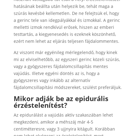
hatásának beállta után helyezik be, tehát maga a
szúrás kevésbé kellemetlen. De ne felejtsük el, hogy
a gerinc tele van idegpályákkal és izmokkal. A gerinc
melletti izmok rendkívül erősek, hiszen az emberi
testtartás, a kiegyenesedés is ezeknek köszönhető,
ezért nem lehet az eljárás teljesen fájdalommentes.
Az viszont már egyénileg mérlegelendő, hogy kinek
mi az elviselhetőbb, az egyszeri gerinc közeli szúrás,
vagy a gyógyszeres fájdalomcsillapítás mentes
vajúdás. Illetve egyéni döntés az is, hogy a
gyógyszeres vagy inkább az alternatív
fájdalomcsillapítási módszereket, szülést preferáljuk.
Mikor adják be az epidurális
érzéstelenítést?
Az epidurálást a vajúdás aktív szakaszában lehet
megkezdeni, amikor a méhszáj már 4-5
centiméteresre, vagy 3 ujjnyira kitágult. Korábban
nem lehet elvégezni az érzéstelenítést, mert