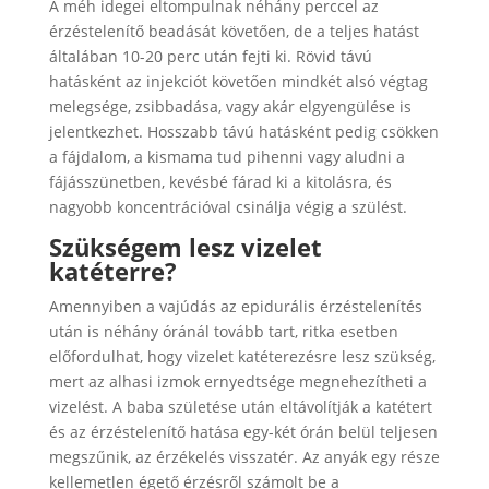
A méh idegei eltompulnak néhány perccel az
érzéstelenítő beadását követően, de a teljes hatást
általában 10-20 perc után fejti ki. Rövid távú
hatásként az injekciót követően mindkét alsó végtag
melegsége, zsibbadása, vagy akár elgyengülése is
jelentkezhet. Hosszabb távú hatásként pedig csökken
a fájdalom, a kismama tud pihenni vagy aludni a
fájásszünetben, kevésbé fárad ki a kitolásra, és
nagyobb koncentrációval csinálja végig a szülést.
Szükségem lesz vizelet
katéterre?
Amennyiben a vajúdás az epidurális érzéstelenítés
után is néhány óránál tovább tart, ritka esetben
előfordulhat, hogy vizelet katéterezésre lesz szükség,
mert az alhasi izmok ernyedtsége megnehezítheti a
vizelést. A baba születése után eltávolítják a katétert
és az érzéstelenítő hatása egy-két órán belül teljesen
megszűnik, az érzékelés visszatér. Az anyák egy része
kellemetlen égető érzésről számolt be a