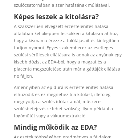
szülőcsatornában a szer hatásának múlásával.
Képes leszek a kitolásra?
A szakszerűen elvégzett érzéstelenítés hatása
általában kellőképpen lecsökken a kitolásra ahhoz,
hogy a kismama érezze a tolófájásait és kielégítően
tudjon nyomni. Egyes szakemberek az esetleges
szülési sérülések ellátására is adnak az anyának egy
kisebb dózist az EDA-ból, hogy a magzat és a
placenta megszületése után már a gáttájék ellátása
ne fájjon.
Amennyiben az epidurális érzéstelenítés hatása
elhúzódik és ez megnehezíti a kitolást, illetőleg
megnyújtja a szülés időtartamát, műszeres
szülésbefejezésre lehet szükség. Ilyen például a
fogóműtét vagy a vákuumextrakció.
Mindig működik az EDA?
Az esetek többségében eredményes a fájdalom