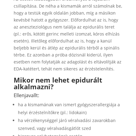
csillapítása. De néha a kismamák arról számolnak be,
hogy a testük egyik oldalán jobban, míg a másikon
kevésbé hatott a gyógyszer. Előfordulhat az is, hogy
az aneszteziológus nem találja az epidurális teret
(pl.: erős, kötött gerinc melleti izomzat, kóros elhízás
esetén). Illetőleg előfordulhat az is, hogy a kanül
beljebb kerül és átlép az epidurális térből a spinális
térbe. Ez azonban a próba dózisnál kiderül, ilyen
esetben nem folytatják az adagolást és eltávolítják az
EDA-katétert, tehát nem sikeres az érzéstelenítés.
Mikor nem lehet epidurált
alkalmazni?
Ellenjavallt:
ha a kismamának van ismert gyógyszerallergiája a
helyi érzéstelnítőkre (pl.: lidokain)
ha vérzékenységgel járó véralvadási zavarokban
szenved, vagy véralvadásgátlót szed