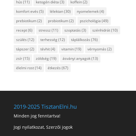
hús
(11)
ketogén diéta
(3)
koffein
(2)
komfort evés
(5)
lélektan
(30)
nyomelemek
(4)
prebiotikum
(2)
probiotikum
(2)
pszichológia
(49)
recept
(6)
stressz
(11)
szoptatás
(3)
szénhidrát
(10)
szülés
(12)
terhesség
(12)
táplálkozás
(76)
tápszer
(2)
tévhit
(4)
vitamin
(19)
vérnyomás
(2)
zsír
(15)
zöldség
(19)
ásványi anyagok
(13)
élelmi rost
(14)
étkezés
(67)
2019-2025 TisztanElni.hu
Minden jog fenntartva!
Jogi nyilatkozat, Szerzői jogok