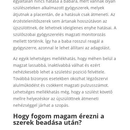
egyáltalán nincs hatása a babára, mert vannak olyan
szülészeteken alkalmazott gyógyszerek, melyek
átjutnak a placentán, de a hatásuk csak átmeneti. Az
érzéstelenítőszerek sem ártanak hosszútávon az
újszülöttnek, de lehetnek ideiglenes enyhe hatásai. A
szülőszobai gyógyszerelés magzati monitorozás
mellett történik. Így ha a baba rosszul reagál a
gyógyszerre, azonnal le lehet állítani az adagolást.
Az egyik lehetséges mellékhatás, hogy méhen belül a
magzat lassabbá, inaktívabbá válhat és ezért
nehézkesebb lehet a születési pozició felvétele.
Továbbá bizonyos esetekben okozhat légzőszervi
alulműködést és csökkent magzati pulzusszámot.
Lehetséges mellékhatás még, hogy a szülést követő
mellre helyezéskor az újszülöttnek átmeneti
nehézséggel járhat a szopás.
Hogy fogom magam érezni a
szerek beadása után?