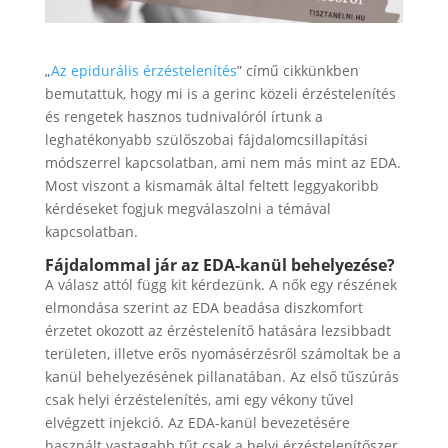
„
Az epidurális érzéstelenítés
” című cikkünkben
bemutattuk, hogy mi is a gerinc közeli érzéstelenítés
és rengetek hasznos tudnivalóról írtunk a
leghatékonyabb szülőszobai fájdalomcsillapítási
módszerrel kapcsolatban, ami nem más mint az EDA.
Most viszont a kismamák által feltett leggyakoribb
kérdéseket fogjuk megválaszolni a témával
kapcsolatban.
Fájdalommal jár az EDA-kanül behelyezése?
A válasz attól függ kit kérdezünk. A nők egy részének
elmondása szerint az EDA beadása diszkomfort
érzetet okozott az érzéstelenítő hatására lezsibbadt
területen, illetve erős nyomásérzésről számoltak be a
kanül behelyezésének pillanatában. Az első tűszúrás
csak helyi érzéstelenítés, ami egy vékony tűvel
elvégzett injekció. Az EDA-kanül bevezetésére
használt vastagabb tűt csak a helyi érzéstelenítőszer