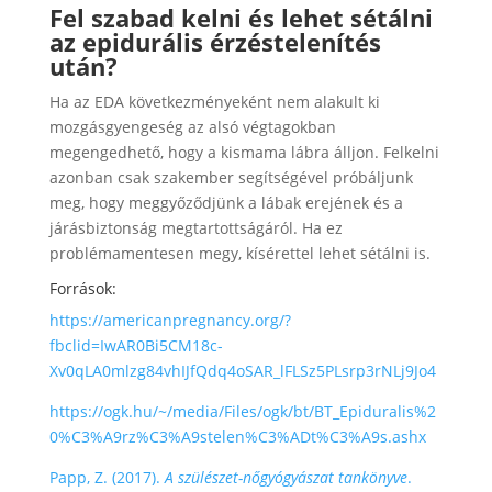
Fel szabad kelni és lehet sétálni
az epidurális érzéstelenítés
után?
Ha az EDA következményeként nem alakult ki
mozgásgyengeség az alsó végtagokban
megengedhető, hogy a kismama lábra álljon. Felkelni
azonban csak szakember segítségével próbáljunk
meg, hogy meggyőződjünk a lábak erejének és a
járásbiztonság megtartottságáról. Ha ez
problémamentesen megy, kísérettel lehet sétálni is.
Források:
https://americanpregnancy.org/?
fbclid=IwAR0Bi5CM18c-
Xv0qLA0mlzg84vhIJfQdq4oSAR_lFLSz5PLsrp3rNLj9Jo4
https://ogk.hu/~/media/Files/ogk/bt/BT_Epiduralis%2
0%C3%A9rz%C3%A9stelen%C3%ADt%C3%A9s.ashx
Papp, Z. (2017).
A szülészet-nőgyógyászat tankönyve
.