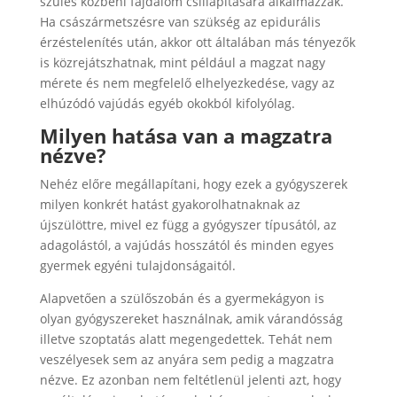
szülés közbeni fájdalom csillapítására alkalmazzák.
Ha császármetszésre van szükség az epidurális
érzéstelenítés után, akkor ott általában más tényezők
is közrejátszhatnak, mint például a magzat nagy
mérete és nem megfelelő elhelyezkedése, vagy az
elhúzódó vajúdás egyéb okokból kifolyólag.
Milyen hatása van a magzatra
nézve?
Nehéz előre megállapítani, hogy ezek a gyógyszerek
milyen konkrét hatást gyakorolhatnaknak az
újszülöttre, mivel ez függ a gyógyszer típusától, az
adagolástól, a vajúdás hosszától és minden egyes
gyermek egyéni tulajdonságaitól.
Alapvetően a szülőszobán és a gyermekágyon is
olyan gyógyszereket használnak, amik várandósság
illetve szoptatás alatt megengedettek. Tehát nem
veszélyesek sem az anyára sem pedig a magzatra
nézve. Ez azonban nem feltétlenül jelenti azt, hogy