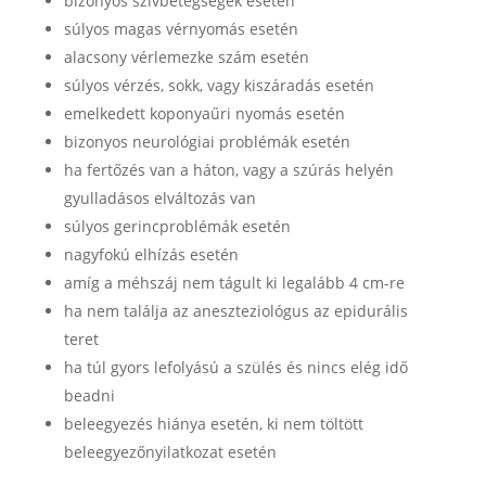
bizonyos szívbetegségek esetén
súlyos magas vérnyomás esetén
alacsony vérlemezke szám esetén
súlyos vérzés, sokk, vagy kiszáradás esetén
emelkedett koponyaűri nyomás esetén
bizonyos neurológiai problémák esetén
ha fertőzés van a háton, vagy a szúrás helyén
gyulladásos elváltozás van
súlyos gerincproblémák esetén
nagyfokú elhízás esetén
amíg a méhszáj nem tágult ki legalább 4 cm-re
ha nem találja az aneszteziológus az epidurális
teret
ha túl gyors lefolyású a szülés és nincs elég idő
beadni
beleegyezés hiánya esetén, ki nem töltött
beleegyezőnyilatkozat esetén