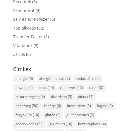
Receptek
(6)
Szénhidrát
(4)
Szív és érrendszer
(5)
Táplálkozás
(82)
Transfer Factor
(2)
Vitaminok
(9)
Zsírok
(6)
Címkék
allergia
(5)
allergénmentes
(2)
antioxidáns
(9)
anyatej
(2)
baba
(14)
cselekvés
(12)
cukor
(8)
cukorbetegség
(4)
divatdiéta
(5)
diéta
(15)
egészség
(50)
fehérje
(6)
fitonutriens
(3)
fogyás
(9)
fogyókúra
(10)
glutén
(2)
gluténmentes
(2)
gondolkodás
(32)
gyümölcs
(16)
hozzátáplálás
(4)