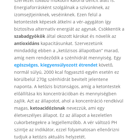
szervezet tovább működni kalória deficit alatt is.
Energiaforrásként szolgálnak a szívünknek, az
izomsejtjeinknek, veséinknek. Ezen felül a
ketontestek képesek átkelni a vér-agygáton így
biztosítva alternatív energiát az agynak. Csökkentik a
szabadgyökök
által okozott károkat és növelik az
antioxidáns
kapacitásunkat. Szervezetünk
mindaddig ebben a „ketózisos állapotban” marad,
amíg nem rendeződik a szénhidrát mennyiség. Egy
egészséges, kiegyensúlyozott étrendet
követő,
normál súlyú, 2000 kcal fogyasztó egyén esetén ez
körülbelül 270g szénhidrát bevitelt jelentene
naponta. A ketózis biztonságos, amíg a ketontestek
előállítása kis koncentrációban és mennyiségben
zajlik. Azt az állapotot, ahol a koncentráció rendkívül
magas,
ketoacidózisnak
nevezzük, ami egy
életveszélyes állapot. Ez az állapot a kezeletlen
cukorbetegekre a legjellemzőbb. A vér változó PH
szintje az indikátor, ezzel folyamatosan ellenőrizni
tudjuk a ketózis aktuális helyzetét.