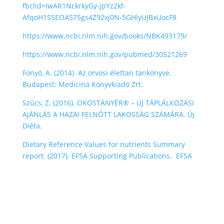
fbclid=IwAR1NckrkyGy-jpYz2kf-
AfqoH15SEOA575gs4Z92xj0N-5GHlyUjBxUocF8
https://www.ncbi.nlm.nih.gov/books/NBK493179/
https://www.ncbi.nlm.nih.gov/pubmed/30521269
Fonyó, A. (2014). Az orvosi élettan tankönyve.
Budapest: Medicina Könyvkiadó Zrt.
Szűcs, Z. (2016). OKOSTÁNYÉR® – ÚJ TÁPLÁLKOZÁSI
AJÁNLÁS A HAZAI FELNŐTT LAKOSSÁG SZÁMÁRA. Új
Diéta.
Dietary Reference Values for nutrients Summary
report. (2017). EFSA Supporting Publications. EFSA