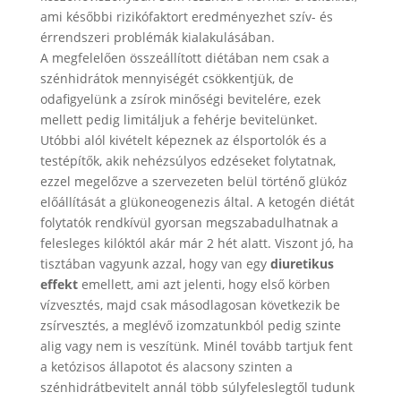
ami későbbi rizikófaktort eredményezhet szív- és
érrendszeri problémák kialakulásában.
A megfelelően összeállított diétában nem csak a
szénhidrátok mennyiségét csökkentjük, de
odafigyelünk a zsírok minőségi bevitelére, ezek
mellett pedig limitáljuk a fehérje bevitelünket.
Utóbbi alól kivételt képeznek az élsportolók és a
testépítők, akik nehézsúlyos edzéseket folytatnak,
ezzel megelőzve a szervezeten belül történő glükóz
előállítását a glükoneogenezis által. A ketogén diétát
folytatók rendkívül gyorsan megszabadulhatnak a
felesleges kilóktól akár már 2 hét alatt. Viszont jó, ha
tisztában vagyunk azzal, hogy van egy
diuretikus
effekt
emellett, ami azt jelenti, hogy első körben
vízvesztés, majd csak másodlagosan következik be
zsírvesztés, a meglévő izomzatunkból pedig szinte
alig vagy nem is veszítünk. Minél tovább tartjuk fent
a ketózisos állapotot és alacsony szinten a
szénhidrátbevitelt annál több súlyfeleslegtől tudunk