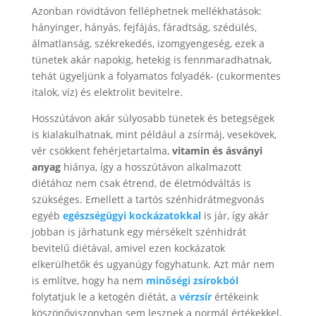
Azonban rövidtávon felléphetnek mellékhatások:
hányinger, hányás, fejfájás, fáradtság, szédülés,
álmatlanság, székrekedés, izomgyengeség, ezek a
tünetek akár napokig, hetekig is fennmaradhatnak,
tehát ügyeljünk a folyamatos folyadék- (cukormentes
italok, víz) és elektrolit bevitelre.
Hosszútávon akár súlyosabb tünetek és betegségek
is kialakulhatnak, mint például a zsírmáj, vesekövek,
vér csökkent fehérjetartalma,
vitamin és ásványi
anyag
hiánya, így a hosszútávon alkalmazott
diétához nem csak étrend, de életmódváltás is
szükséges. Emellett a tartós szénhidrátmegvonás
egyéb
egészségügyi kockázatokkal
is jár, így akár
jobban is járhatunk egy mérsékelt szénhidrát
bevitelű diétával, amivel ezen kockázatok
elkerülhetők és ugyanúgy fogyhatunk. Azt már nem
is említve, hogy ha nem
minőségi zsírokból
folytatjuk le a ketogén diétát, a
vérzsír
értékeink
köszönőviszonyban sem lesznek a normál értékekkel,