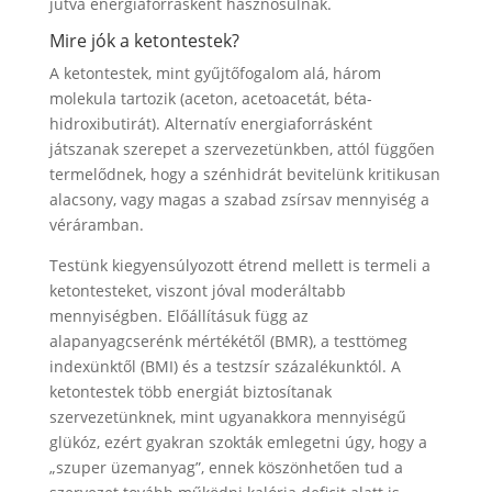
jutva energiaforrásként hasznosulnak.
Mire jók a ketontestek?
A ketontestek, mint gyűjtőfogalom alá, három
molekula tartozik (aceton, acetoacetát, béta-
hidroxibutirát). Alternatív energiaforrásként
játszanak szerepet a szervezetünkben, attól függően
termelődnek, hogy a szénhidrát bevitelünk kritikusan
alacsony, vagy magas a szabad zsírsav mennyiség a
véráramban.
Testünk kiegyensúlyozott étrend mellett is termeli a
ketontesteket, viszont jóval moderáltabb
mennyiségben. Előállításuk függ az
alapanyagcserénk mértékétől (BMR), a testtömeg
indexünktől (BMI) és a testzsír százalékunktól. A
ketontestek több energiát biztosítanak
szervezetünknek, mint ugyanakkora mennyiségű
glükóz, ezért gyakran szokták emlegetni úgy, hogy a
„szuper üzemanyag”, ennek köszönhetően tud a