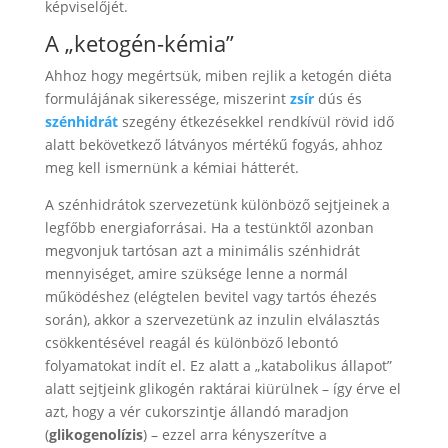
képviselőjét.
A „ketogén-kémia”
Ahhoz hogy megértsük, miben rejlik a ketogén diéta
formulájának sikeressége, miszerint
zsír
dús és
szénhidrát
szegény étkezésekkel rendkívül rövid idő
alatt bekövetkező látványos mértékű fogyás, ahhoz
meg kell ismernünk a kémiai hátterét.
A szénhidrátok szervezetünk különböző sejtjeinek a
legfőbb energiaforrásai. Ha a testünktől azonban
megvonjuk tartósan azt a minimális szénhidrát
mennyiséget, amire szüksége lenne a normál
működéshez (elégtelen bevitel vagy tartós éhezés
során), akkor a szervezetünk az inzulin elválasztás
csökkentésével reagál és különböző lebontó
folyamatokat indít el. Ez alatt a „katabolikus állapot”
alatt sejtjeink glikogén raktárai kiürülnek – így érve el
azt, hogy a vér cukorszintje állandó maradjon
(
glikogenolízis
) – ezzel arra kényszerítve a