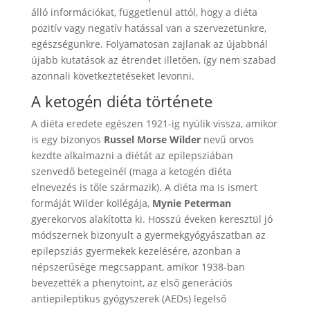
álló információkat, függetlenül attól, hogy a diéta
pozitív vagy negatív hatással van a szervezetünkre,
egészségünkre. Folyamatosan zajlanak az újabbnál
újabb kutatások az étrendet illetően, így nem szabad
azonnali következtetéseket levonni.
A ketogén diéta története
A diéta eredete egészen 1921-ig nyúlik vissza, amikor
is egy bizonyos
Russel Morse Wilder
nevű orvos
kezdte alkalmazni a diétát az epilepsziában
szenvedő betegeinél (maga a ketogén diéta
elnevezés is tőle származik). A diéta ma is ismert
formáját Wilder kollégája,
Mynie Peterman
gyerekorvos alakította ki. Hosszú éveken keresztül jó
módszernek bizonyult a gyermekgyógyászatban az
epilepsziás gyermekek kezelésére, azonban a
népszerűsége megcsappant, amikor 1938-ban
bevezették a phenytoint, az első generációs
antiepileptikus gyógyszerek (AEDs) legelső