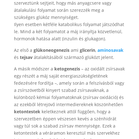
szerveztünk sejtjeit, hogy más anyagcsere vagy
átalakulási folyamat során szerezzék meg a
szükséges glükóz mennyiséget.
Ilyen esetben kétféle katabolikus folyamat játszódhat
le. Mind a két folyamatot a máj irányítja közvetlenül,
hormonok hatása alatt (inzulin és glukagon).
Az első a
glükoneogenezis
ami
glicerin
,
aminosavak
és
tejsav
átalakításából származó glükózt jelent.
A másik módszer a
ketogenezis
– az oxidált zsírsavak
egy részét a máj saját energiaszükségletének
fedezésére fordítja –, amely során a felszívásból vagy
a zsírszövetből kinyert szabad zsírsavaknak, a
különböző kémiai folyamatoknak (zsírsav oxidáció) és
az ezekből létrejövő intermediereknek köszönhetően
ketontestek
keletkeznek attól függően, hogy a
szervezetben éppen vészesen kevés a szénhidrát
vagy túl sok a szabad zsírsav mennyisége. Ezek a
ketontestek a véráramon keresztül más szervekhez