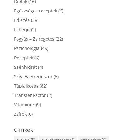
Diéták
(16)
Egészséges receptek
(6)
Étkezés
(38)
Fehérje
(2)
Fogyás – Zsírégetés
(22)
Pszichológia
(49)
Receptek
(6)
Szénhidrát
(4)
Szív és érrendszer
(5)
Táplálkozás
(82)
Transfer Factor
(2)
Vitaminok
(9)
Zsírok
(6)
Címkék
allergia
(5)
allergénmentes
(2)
antioxidáns
(9)