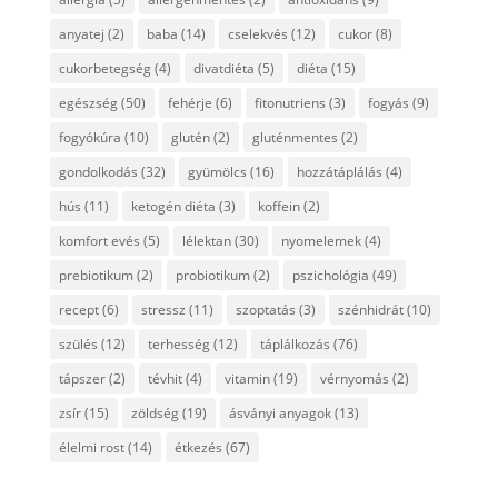
anyatej
(2)
baba
(14)
cselekvés
(12)
cukor
(8)
cukorbetegség
(4)
divatdiéta
(5)
diéta
(15)
egészség
(50)
fehérje
(6)
fitonutriens
(3)
fogyás
(9)
fogyókúra
(10)
glutén
(2)
gluténmentes
(2)
gondolkodás
(32)
gyümölcs
(16)
hozzátáplálás
(4)
hús
(11)
ketogén diéta
(3)
koffein
(2)
komfort evés
(5)
lélektan
(30)
nyomelemek
(4)
prebiotikum
(2)
probiotikum
(2)
pszichológia
(49)
recept
(6)
stressz
(11)
szoptatás
(3)
szénhidrát
(10)
szülés
(12)
terhesség
(12)
táplálkozás
(76)
tápszer
(2)
tévhit
(4)
vitamin
(19)
vérnyomás
(2)
zsír
(15)
zöldség
(19)
ásványi anyagok
(13)
élelmi rost
(14)
étkezés
(67)