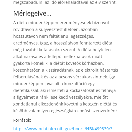
megszabadulni az idő előrehaladtával az elv szerint.
Mérlegelve…
A diéta mindenképpen eredményesnek bizonyul
rövidtávon a súlyvesztést illetően, azonban
hosszútávon nem feltétlenül egészséges,
eredményes. Igaz, a hosszútávon fenntartott diéta
még további kutatásokra szorul. A diéta helytelen
alkalmazása és a fellépő mellékhatások miatt
gyakorta kötnek ki a diétát követők kórházban,
köszönhetően a kiszáradásnak, az elektrolit háztartás
felborulásának és az alacsony vércukorszintnek. Így
mindenképpen javasolt a konzultáció egy
dietetikussal, aki ismerteti a kockázatokat és felhívja
a figyelmet a ránk leselkedő veszélyekre, mielőtt
gondatlanul elkezdenénk követni a ketogén diétát és
később valamilyen egészségkárosodást szenvednénk.
Források:
https://www.ncbi.nlm.nih.gov/books/NBK499830/?