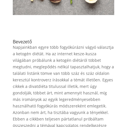
Bevezető
Napjainkban egyre több fogyókúrázni vágyó választja
a ketogén diétát. Ha az internet kesze-kusza
világában próbálunk a ketogén diétáról többet
megtudni, meglepődés nélkül tapasztalhatjuk, hogy a
találati listánk tömve van több száz és száz oldalon
keresztül kontroverz írásokkal a témát illetően. Egyes
cikkek a divatdiéta titulussal illetik, mert úgy
gondolják, többet árt, mint amennyit használ, míg
más irományok az egyik legeredményesebben
használható fogyókúrás módszereként emlegetik.
Azonban nem árt, ha tisztába vagyunk a tényekkel.
Ebben a cikkben teljesen pártatlanul próbáltam
összeszedni a témával kapcsolatos rendelkezésre