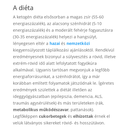
A diéta
A ketogén diéta elsősorban a magas zsír (55-60
energiaszázalék), az alacsony szénhidrát (5-10
energiaszázalék) és a moderált fehérje fogyasztásra
(30-35 energiaszázalék) helyezi a hangsúlyt,
lényegesen eltér a
hazai
és
nemzetközi
kiegyensúlyozott táplálkozási ajánlásoktól. Rendkívül
eredményesnek bizonyul a súlyvesztés a rövid, illetve
extrém-rövid idő alatt lefolytatott fogyókúra
alkalmával. Ugyanis tartósan megvonjuk a legfőbb
energiaforrásunkat, a szénhidrátot, így a már
korábban említett folyamatok játszódnak le. Ígéretes
eredmények születtek a diétát illetően az
ideggyógyászatban (epilepszia, demencia, ALS,
traumás agysérülések) és más területeken (rák,
metabolikus működészavar
, pattanások).
Legfőképpen
cukorbetegek
és
elhízottak
érnek el
velük látványos sikereket rövid- és hosszútávon.