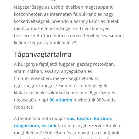
Népszerűsége az utóbbi években megcsappant,
köszönhetően az interneten felbukkanó és nagy
közkedveltségnek örvendő alacsony kalóriás diéták
miatt, annak ellenére, hogy rendkívül könnyen
beszerezhető, tárolható és olcsó. Tényleg kevesebbet
kellene fogyasztanunk belőle?
Tápanyagtartalma
A burgonya fajtájától függően gazdag rostokban,
vitaminokban, ásványi anyagokban és
fitonutriensekben, melyek segíthetnek az
egészségünk megőrzésében és a betegségek
kialakulásának rizikócsökkentésben. Egy közepes
nagyságú a napi
B6 vitamin
bevitelünk 30%-át is
fedezheti
A benne található magas
vas, foszfor, kalcium,
magnézium, és cink
tartalom segíti szervezetünk a
megfelelő működésében és támogatja a csontjaink