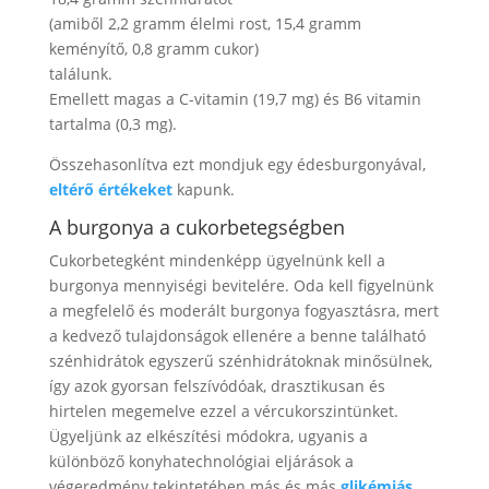
(amiből 2,2 gramm élelmi rost, 15,4 gramm
keményítő, 0,8 gramm cukor)
találunk.
Emellett magas a C-vitamin (19,7 mg) és B6 vitamin
tartalma (0,3 mg).
Összehasonlítva ezt mondjuk egy édesburgonyával,
eltérő értékeket
kapunk.
A burgonya a cukorbetegségben
Cukorbetegként mindenképp ügyelnünk kell a
burgonya mennyiségi bevitelére. Oda kell figyelnünk
a megfelelő és moderált burgonya fogyasztásra, mert
a kedvező tulajdonságok ellenére a benne található
szénhidrátok egyszerű szénhidrátoknak minősülnek,
így azok gyorsan felszívódóak, drasztikusan és
hirtelen megemelve ezzel a vércukorszintünket.
Ügyeljünk az elkészítési módokra, ugyanis a
különböző konyhatechnológiai eljárások a
végeredmény tekintetében más és más
glikémiás