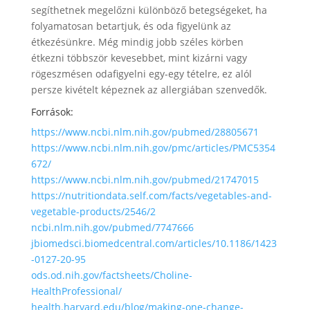
segíthetnek megelőzni különböző betegségeket, ha
folyamatosan betartjuk, és oda figyelünk az
étkezésünkre. Még mindig jobb széles körben
étkezni többször kevesebbet, mint kizárni vagy
rögeszmésen odafigyelni egy-egy tételre, ez alól
persze kivételt képeznek az allergiában szenvedők.
Források:
https://www.ncbi.nlm.nih.gov/pubmed/28805671
https://www.ncbi.nlm.nih.gov/pmc/articles/PMC5354
672/
https://www.ncbi.nlm.nih.gov/pubmed/21747015
https://nutritiondata.self.com/facts/vegetables-and-
vegetable-products/2546/2
ncbi.nlm.nih.gov/pubmed/7747666
jbiomedsci.biomedcentral.com/articles/10.1186/1423
-0127-20-95
ods.od.nih.gov/factsheets/Choline-
HealthProfessional/
health.harvard.edu/blog/making-one-change-