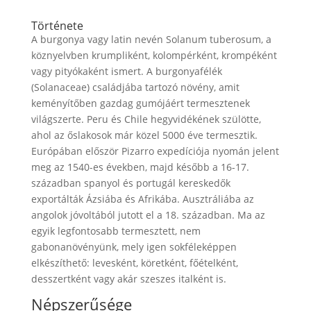
Története
A burgonya vagy latin nevén Solanum tuberosum, a
köznyelvben krumpliként, kolompérként, krompéként
vagy pityókaként ismert. A burgonyafélék
(Solanaceae) családjába tartozó növény, amit
keményítőben gazdag gumójáért termesztenek
világszerte. Peru és Chile hegyvidékének szülötte,
ahol az őslakosok már közel 5000 éve termesztik.
Európában először Pizarro expedíciója nyomán jelent
meg az 1540-es években, majd később a 16-17.
században spanyol és portugál kereskedők
exportálták Ázsiába és Afrikába. Ausztráliába az
angolok jóvoltából jutott el a 18. században. Ma az
egyik legfontosabb termesztett, nem
gabonanövényünk, mely igen sokféleképpen
elkészíthető: levesként, köretként, főételként,
desszertként vagy akár szeszes italként is.
Népszerűsége