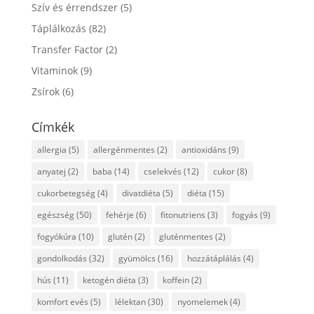
Szív és érrendszer
(5)
Táplálkozás
(82)
Transfer Factor
(2)
Vitaminok
(9)
Zsírok
(6)
Címkék
allergia
(5)
allergénmentes
(2)
antioxidáns
(9)
anyatej
(2)
baba
(14)
cselekvés
(12)
cukor
(8)
cukorbetegség
(4)
divatdiéta
(5)
diéta
(15)
egészség
(50)
fehérje
(6)
fitonutriens
(3)
fogyás
(9)
fogyókúra
(10)
glutén
(2)
gluténmentes
(2)
gondolkodás
(32)
gyümölcs
(16)
hozzátáplálás
(4)
hús
(11)
ketogén diéta
(3)
koffein
(2)
komfort evés
(5)
lélektan
(30)
nyomelemek
(4)