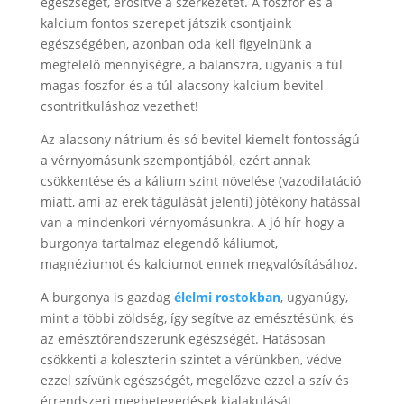
egészségét, erősítve a szerkezetét. A foszfor és a
kalcium fontos szerepet játszik csontjaink
egészségében, azonban oda kell figyelnünk a
megfelelő mennyiségre, a balanszra, ugyanis a túl
magas foszfor és a túl alacsony kalcium bevitel
csontritkuláshoz vezethet!
Az alacsony nátrium és só bevitel kiemelt fontosságú
a vérnyomásunk szempontjából, ezért annak
csökkentése és a kálium szint növelése (vazodilatáció
miatt, ami az erek tágulását jelenti) jótékony hatással
van a mindenkori vérnyomásunkra. A jó hír hogy a
burgonya tartalmaz elegendő káliumot,
magnéziumot és kalciumot ennek megvalósításához.
A burgonya is gazdag
élelmi rostokban
, ugyanúgy,
mint a többi zöldség, így segítve az emésztésünk, és
az emésztőrendszerünk egészségét. Hatásosan
csökkenti a koleszterin szintet a vérünkben, védve
ezzel szívünk egészségét, megelőzve ezzel a szív és
érrendszeri megbetegedések kialakulását.