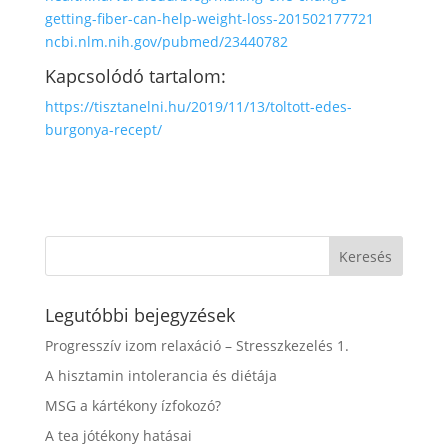
getting-fiber-can-help-weight-loss-201502177721
ncbi.nlm.nih.gov/pubmed/23440782
Kapcsolódó tartalom:
https://tisztanelni.hu/2019/11/13/toltott-edes-
burgonya-recept/
Legutóbbi bejegyzések
Progresszív izom relaxáció – Stresszkezelés 1.
A hisztamin intolerancia és diétája
MSG a kártékony ízfokozó?
A tea jótékony hatásai