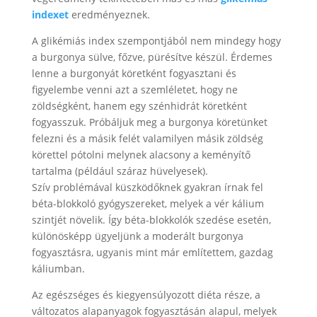
indexet
eredményeznek.
A glikémiás index szempontjából nem mindegy hogy
a burgonya sülve, főzve, pürésítve készül. Érdemes
lenne a burgonyát köretként fogyasztani és
figyelembe venni azt a szemléletet, hogy ne
zöldségként, hanem egy szénhidrát köretként
fogyasszuk. Próbáljuk meg a burgonya köretünket
felezni és a másik felét valamilyen másik zöldség
körettel pótolni melynek alacsony a keményítő
tartalma (például száraz hüvelyesek).
Szív problémával küszködőknek gyakran írnak fel
béta-blokkoló gyógyszereket, melyek a vér kálium
szintjét növelik. Így béta-blokkolók szedése esetén,
különösképp ügyeljünk a moderált burgonya
fogyasztásra, ugyanis mint már említettem, gazdag
káliumban.
Az egészséges és kiegyensúlyozott diéta része, a
változatos alapanyagok fogyasztásán alapul, melyek