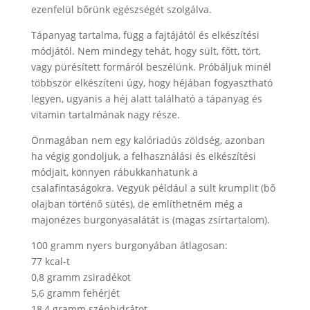
ezenfelül bőrünk egészségét szolgálva.
Tápanyag tartalma, függ a fajtájától és elkészítési
módjától. Nem mindegy tehát, hogy sült, főtt, tört,
vagy pürésített formáról beszélünk. Próbáljuk minél
többször elkészíteni úgy, hogy héjában fogyasztható
legyen, ugyanis a héj alatt található a tápanyag és
vitamin tartalmának nagy része.
Önmagában nem egy kalóriadús zöldség, azonban
ha végig gondoljuk, a felhasználási és elkészítési
módjait, könnyen rábukkanhatunk a
csalafintaságokra. Vegyük például a sült krumplit (bő
olajban történő sütés), de említhetném még a
majonézes burgonyasalátát is (magas zsírtartalom).
100 gramm nyers burgonyában átlagosan:
77 kcal-t
0,8 gramm zsiradékot
5,6 gramm fehérjét
18,4 gramm szénhidrátot