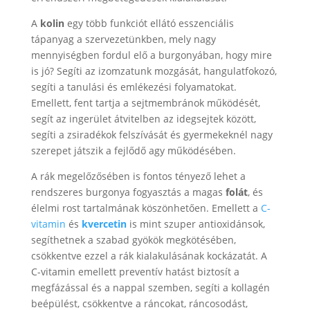
A
kolin
egy több funkciót ellátó esszenciális
tápanyag a szervezetünkben, mely nagy
mennyiségben fordul elő a burgonyában, hogy mire
is jó? Segíti az izomzatunk mozgását, hangulatfokozó,
segíti a tanulási és emlékezési folyamatokat.
Emellett, fent tartja a sejtmembránok működését,
segít az ingerület átvitelben az idegsejtek között,
segíti a zsiradékok felszívását és gyermekeknél nagy
szerepet játszik a fejlődő agy működésében.
A rák megelőzősében is fontos tényező lehet a
rendszeres burgonya fogyasztás a magas
folát
, és
élelmi rost tartalmának köszönhetően. Emellett a
C-
vitamin
és
kvercetin
is mint szuper antioxidánsok,
segíthetnek a szabad gyökök megkötésében,
csökkentve ezzel a rák kialakulásának kockázatát. A
C-vitamin emellett preventív hatást biztosít a
megfázással és a nappal szemben, segíti a kollagén
beépülést, csökkentve a ráncokat, ráncosodást,