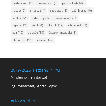
prebiotikum
(2)
probiotikum
(2)
pszichológia
(49)
recept
(6)
stressz
(11)
szoptatás
(3)
szénhidrát
(10)
szülés
(12)
terhesség
(12)
táplálkozás
(76)
tápszer
(2)
tévhit
(4)
vitamin
(19)
vérnyomás
(2)
zsír
(15)
zöldség
(19)
ásványi anyagok
(13)
élelmi rost
(14)
étkezés
(67)
2019-2025 TisztanElni.hu
Minden jog fenntartva!
Jogi nyilatkozat, Szerzői jogok
Adatvédelem