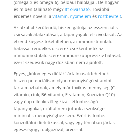
(omega-3 és omega-6), például halolajjal. De hogyan
és miben található még?
Itt olvasható
. Továbbá
érdemes növelni a
vitamin
,
nyomelem
és
rostbevitelt
.
Az alkohol kerülendő, hiszen gátolja az esszenciális
zsírsavak átalakulását, a tápanyagok felszívódását. Az
étrend kiegészítőket illetően, az immunstimuláló
hatással rendelkező szerek csökkenthetik az
immunmoduláló szerek immunszuppresszív hatását,
ezért szedésük nagy dózisban nem ajánlott.
Egyes, „különleges diéták” ártalmasak lehetnek,
hiszen potenciálisan olyan mennyiségű vitamint
tartalmazhatnak, amely már toxikus mennyiség (C-
vitamin, cink, B6-vitamin, E-vitamin, Koenzim Q10)
vagy épp ellenkezőleg kizár létfontosságú
tápanyagokat, ezáltal nem jutunk a szükséges
minimális mennyiséghez sem. Ezért is fontos
konzultálni dietetikussal, vagy egy témában jártas
egészségügyi dolgozóval, orvossal.