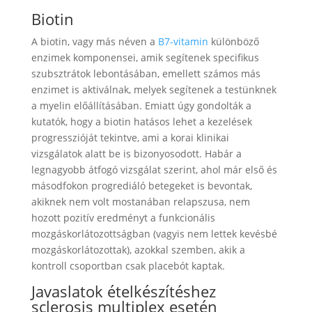
Biotin
A biotin, vagy más néven a
B7-vitamin
különböző
enzimek komponensei, amik segítenek specifikus
szubsztrátok lebontásában, emellett számos más
enzimet is aktiválnak, melyek segítenek a testünknek
a myelin előállításában. Emiatt úgy gondolták a
kutatók, hogy a biotin hatásos lehet a kezelések
progresszióját tekintve, ami a korai klinikai
vizsgálatok alatt be is bizonyosodott. Habár a
legnagyobb átfogó vizsgálat szerint, ahol már első és
másodfokon progrediáló betegeket is bevontak,
akiknek nem volt mostanában relapszusa, nem
hozott pozitív eredményt a funkcionális
mozgáskorlátozottságban (vagyis nem lettek kevésbé
mozgáskorlátozottak), azokkal szemben, akik a
kontroll csoportban csak placebót kaptak.
Javaslatok ételkészítéshez
sclerosis multiplex esetén