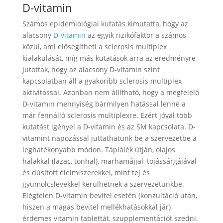
D-vitamin
Számos epidemiológiai kutatás kimutatta, hogy az
alacsony
D-vitamin
az egyik rizikófaktor a számos
közül, ami elősegítheti a sclerosis multiplex
kialakulását, míg más kutatások arra az eredményre
jutottak, hogy az alacsony D-vitamin szint
kapcsolatban áll a gyakoribb sclerosis multiplex
aktivitással. Azonban nem állítható, hogy a megfelelő
D-vitamin mennyiség bármilyen hatással lenne a
már fennálló sclerosis multiplexre. Ezért jóval több
kutatást igényel a D-vitamin és az SM kapcsolata. D-
vitamint napozással juttathatunk be a szervezetbe a
leghatékonyabb módon. Táplálék útján, olajos
halakkal (lazac, tonhal), marhamájjal, tojássárgájával
és dúsított élelmiszerekkel, mint tej és
gyümölcslevekkel kerülhetnek a szervezetünkbe.
Elégtelen D-vitamin bevitel esetén (konzultáció után,
hiszen a magas bevitel mellékhatásokkal jár)
érdemes vitamin tablettát, szupplementációt szedni.