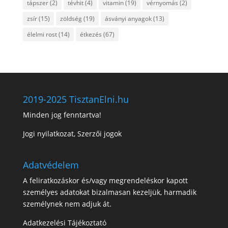
tápszer
(2)
tévhit
(4)
vitamin
(19)
vérnyomás
(2)
zsír
(15)
zöldség
(19)
ásványi anyagok
(13)
élelmi rost
(14)
étkezés
(67)
2019-2025 TisztanElni.hu
Minden jog fenntartva!
Jogi nyilatkozat, Szerzői jogok
Adatvédelem
A feliratkozáskor és/vagy megrendeléskor kapott
személyes adatokat bizalmasan kezeljük, harmadik
személynek nem adjuk át.
Adatkezelési Tájékoztató