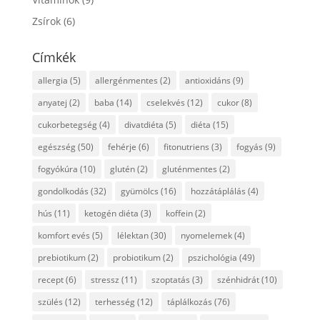
Zsírok
(6)
Címkék
allergia
(5)
allergénmentes
(2)
antioxidáns
(9)
anyatej
(2)
baba
(14)
cselekvés
(12)
cukor
(8)
cukorbetegség
(4)
divatdiéta
(5)
diéta
(15)
egészség
(50)
fehérje
(6)
fitonutriens
(3)
fogyás
(9)
fogyókúra
(10)
glutén
(2)
gluténmentes
(2)
gondolkodás
(32)
gyümölcs
(16)
hozzátáplálás
(4)
hús
(11)
ketogén diéta
(3)
koffein
(2)
komfort evés
(5)
lélektan
(30)
nyomelemek
(4)
prebiotikum
(2)
probiotikum
(2)
pszichológia
(49)
recept
(6)
stressz
(11)
szoptatás
(3)
szénhidrát
(10)
szülés
(12)
terhesség
(12)
táplálkozás
(76)