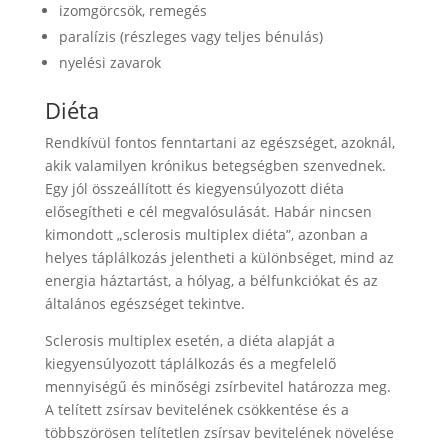
izomgörcsök, remegés
paralízis (részleges vagy teljes bénulás)
nyelési zavarok
Diéta
Rendkívül fontos fenntartani az egészséget, azoknál,
akik valamilyen krónikus betegségben szenvednek.
Egy jól összeállított és kiegyensúlyozott diéta
elősegítheti e cél megvalósulását. Habár nincsen
kimondott „sclerosis multiplex diéta”, azonban a
helyes táplálkozás jelentheti a különbséget, mind az
energia háztartást, a hólyag, a bélfunkciókat és az
általános egészséget tekintve.
Sclerosis multiplex esetén, a diéta alapját a
kiegyensúlyozott táplálkozás és a megfelelő
mennyiségű és minőségi zsírbevitel határozza meg.
A telített zsírsav bevitelének csökkentése és a
többszörösen telítetlen zsírsav bevitelének növelése