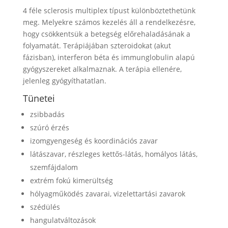
4 féle sclerosis multiplex típust különböztethetünk
meg. Melyekre számos kezelés áll a rendelkezésre,
hogy csökkentsük a betegség előrehaladásának a
folyamatát. Terápiájában szteroidokat (akut
fázisban), interferon béta és immunglobulin alapú
gyógyszereket alkalmaznak. A terápia ellenére,
jelenleg gyógyíthatatlan.
Tünetei
zsibbadás
szúró érzés
izomgyengeség és koordinációs zavar
látászavar, részleges kettős-látás, homályos látás,
szemfájdalom
extrém fokú kimerültség
hólyagműködés zavarai, vizelettartási zavarok
szédülés
hangulatváltozások