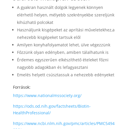
A gyakran használt dolgok legyenek könnyen
elérhető helyen, mélyebb szekrényekbe szereljünk
kihúzható polcokat
Használjunk kisgépeket az aprítási műveletekhez,a
nehezebb kisgépeket tartsuk elől
Amilyen konyhafolyamatot lehet, ülve végezzünk
Főzzünk olyan edényben, amiben tálalhatunk is
Érdemes egyszerűen elkészíthető ételeket főzni
nagyobb adagokban és lefagyasztani
Emelés helyett csúsztassuk a nehezebb edényeket
Források:
https://www.nationalmssociety.org/
https://ods.od.nih.gov/factsheets/Biotin-
HealthProfessional/
https://www.ncbi.nlm.nih.gov/pmc/articles/PMC5494