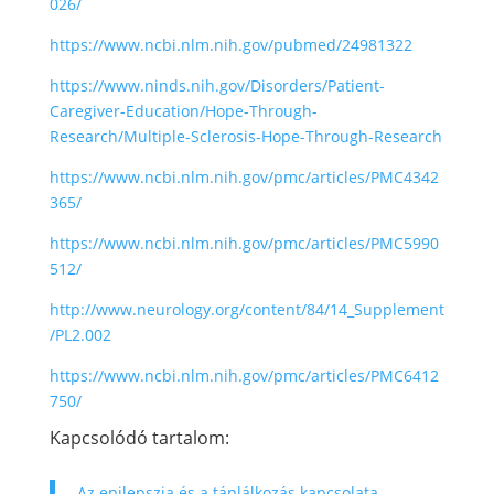
026/
https://www.ncbi.nlm.nih.gov/pubmed/24981322
https://www.ninds.nih.gov/Disorders/Patient-
Caregiver-Education/Hope-Through-
Research/Multiple-Sclerosis-Hope-Through-Research
https://www.ncbi.nlm.nih.gov/pmc/articles/PMC4342
365/
https://www.ncbi.nlm.nih.gov/pmc/articles/PMC5990
512/
http://www.neurology.org/content/84/14_Supplement
/PL2.002
https://www.ncbi.nlm.nih.gov/pmc/articles/PMC6412
750/
Kapcsolódó tartalom:
Az epilepszia és a táplálkozás kapcsolata