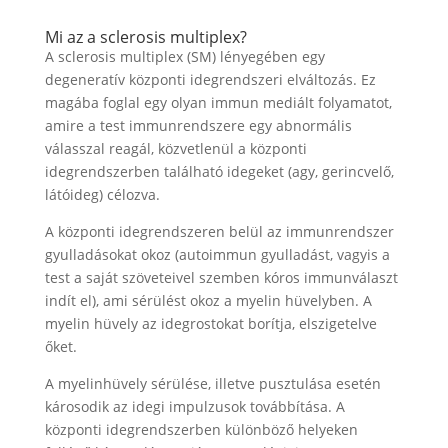
Mi az a sclerosis multiplex?
A sclerosis multiplex (SM) lényegében egy
degeneratív központi idegrendszeri elváltozás. Ez
magába foglal egy olyan immun mediált folyamatot,
amire a test immunrendszere egy abnormális
válasszal reagál, közvetlenül a központi
idegrendszerben található idegeket (agy, gerincvelő,
látóideg) célozva.
A központi idegrendszeren belül az immunrendszer
gyulladásokat okoz (autoimmun gyulladást, vagyis a
test a saját szöveteivel szemben kóros immunválaszt
indít el), ami sérülést okoz a myelin hüvelyben. A
myelin hüvely az idegrostokat borítja, elszigetelve
őket.
A myelinhüvely sérülése, illetve pusztulása esetén
károsodik az idegi impulzusok továbbítása. A
központi idegrendszerben különböző helyeken