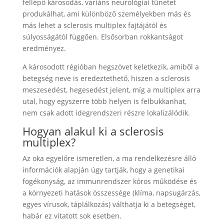
fellépő károsodás, variáns neurológiai tünetet
produkálhat, ami különböző személyekben más és
más lehet a sclerosis multiplex fajtájától és
súlyosságától függően. Elsősorban rokkantságot
eredményez.
A károsodott régióban hegszövet keletkezik, amiből a
betegség neve is eredeztethető, hiszen a sclerosis
meszesedést, hegesedést jelent, míg a multiplex arra
utal, hogy egyszerre több helyen is felbukkanhat,
nem csak adott idegrendszeri részre lokalizálódik.
Hogyan alakul ki a sclerosis
multiplex?
Az oka egyelőre ismeretlen, a ma rendelkezésre álló
információk alapján úgy tartják, hogy a genetikai
fogékonyság, az immunrendszer kóros működése és
a környezeti hatások összessége (klíma, napsugárzás,
egyes vírusok, táplálkozás) válthatja ki a betegséget,
habár ez vitatott sok esetben.